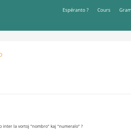
Espéranto ?
Cours
Gram
o
 inter la vortoj "nombro" kaj "numeralo" ?