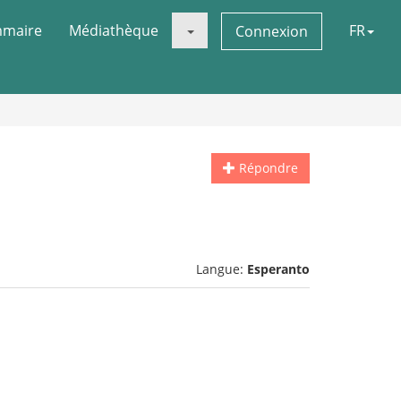
maire
Médiathèque
FR
Connexion
Répondre
Langue:
Esperanto