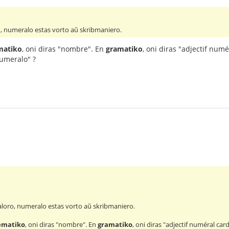
, numeralo estas vorto aŭ skribmaniero.
atiko
, oni diras "nombre". En
gramatiko
, oni diras "adjectif num
numeralo" ?
loro, numeralo estas vorto aŭ skribmaniero.
matiko
, oni diras "nombre". En
gramatiko
, oni diras "adjectif numéral car