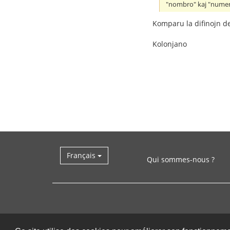
"nombro" kaj "numer
Komparu la difinojn d
Kolonjano
Français
Qui sommes-nous ?