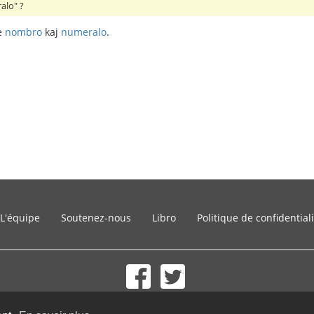
alo" ?
e
nombro
kaj
numeralo
.
L'équipe
Soutenez-nous
Libro
Politique de confidential
© 2002-2026 lernu.net |
Impressum