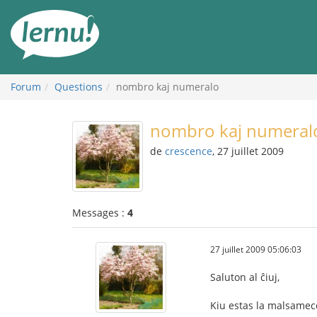
Aller
au
contenu
Forum
Questions
nombro kaj numeralo
nombro kaj numeral
de
crescence
, 27 juillet 2009
Messages :
4
27 juillet 2009 05:06:03
Saluton al ĉiuj,
Kiu estas la malsameco