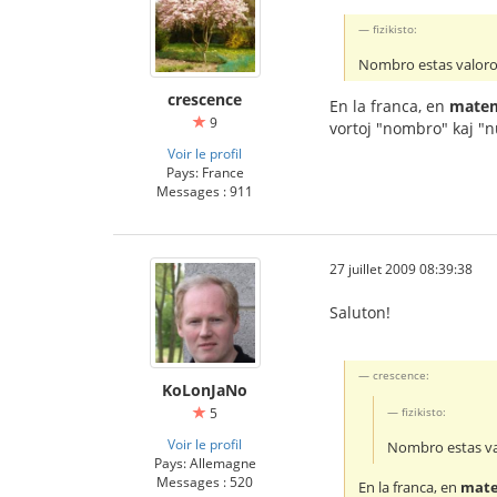
fizikisto:
Nombro estas valoro
crescence
En la franca, en
matem
9
vortoj "nombro" kaj "
Voir le profil
Pays: France
Messages : 911
27 juillet 2009 08:39:38
Saluton!
crescence:
KoLonJaNo
fizikisto:
5
Voir le profil
Nombro estas va
Pays: Allemagne
Messages : 520
En la franca, en
mate