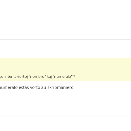
co inter la vortoj "nombro" kaj "numeralo" ?
numeralo estas vorto aŭ skribmaniero.