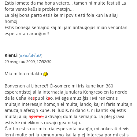
Estis iomete da malbona vetero... tamen ni multe festis!! La
forta vento kaŭzis problemetojn...
La plej bona parto estis ke mi povis esti fola kun la aliaj
homoj!
Estis bonega semajno kaj mi jam antaŭĝojas mian venontan
esperantan aranĝon!!
KienLi
(
แสดงโปรไฟล์
)
29 กรกฎาคม 2009, 17:52:30
Mia milda redakto
Bonvenon al Liberec'! Ĉi-somere mi iris kune kun 360
esperantistoj al la Internacia Junulara Kongreso en la nordo
de la Ĉeĥa Re
s
publik
a
o. Mi ege amuziĝis!! Mi renkontis
multajn interesajn homojn el multaj landoj kaj ni faris multajn
amuzajn aferojn kune. Ni ludis, ni dancis, ni kantis kaj estis
multaj aliaj
agemoj
aktivaĵoj dum la semajno. La plej grava
estis ke mi ekkonis novajn geamikojn.
Ĉar tio estis nur mia tria esperanta aranĝo, mi ankoraŭ devis
lerni multe pri la komunumo, kaj la plej interesa por mi estis