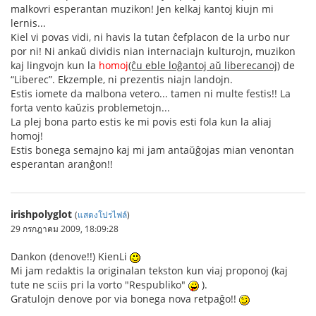
malkovri esperantan muzikon! Jen kelkaj kantoj kiujn mi
lernis...
Kiel vi povas vidi, ni havis la tutan ĉefplacon de la urbo nur
por ni! Ni ankaŭ dividis nian internaciajn kulturojn, muzikon
kaj lingvojn kun la
homoj
(ĉu eble loĝantoj aŭ liberecanoj)
de
“Liberec”. Ekzemple, ni prezentis niajn landojn.
Estis iomete da malbona vetero... tamen ni multe festis!! La
forta vento kaŭzis problemetojn...
La plej bona parto estis ke mi povis esti fola kun la aliaj
homoj!
Estis bonega semajno kaj mi jam antaŭĝojas mian venontan
esperantan aranĝon!!
irishpolyglot
(
แสดงโปรไฟล์
)
29 กรกฎาคม 2009, 18:09:28
Dankon (denove!!) KienLi
Mi jam redaktis la originalan tekston kun viaj proponoj (kaj
tute ne sciis pri la vorto "Respubliko"
).
Gratulojn denove por via bonega nova retpaĝo!!