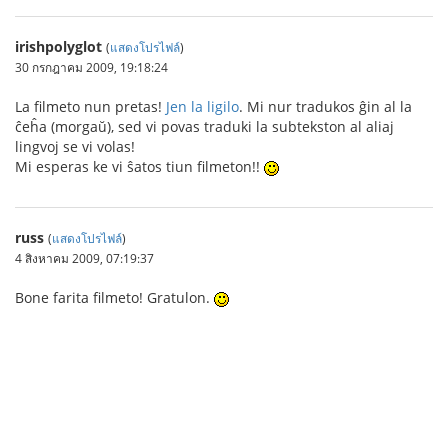
irishpolyglot
(
แสดงโปรไฟล์
)
30 กรกฎาคม 2009, 19:18:24
La filmeto nun pretas!
Jen la ligilo
. Mi nur tradukos ĝin al la
ĉeĥa (morgaŭ), sed vi povas traduki la subtekston al aliaj
lingvoj se vi volas!
Mi esperas ke vi ŝatos tiun filmeton!!
russ
(
แสดงโปรไฟล์
)
4 สิงหาคม 2009, 07:19:37
Bone farita filmeto! Gratulon.