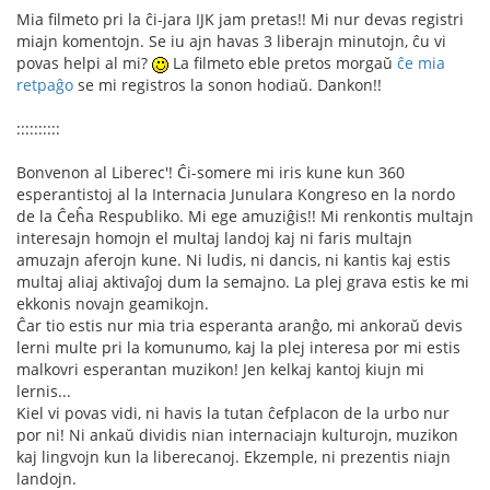
Mia filmeto pri la ĉi-jara IJK jam pretas!! Mi nur devas registri
miajn komentojn. Se iu ajn havas 3 liberajn minutojn, ĉu vi
povas helpi al mi?
La filmeto eble pretos morgaŭ
ĉe mia
retpaĝo
se mi registros la sonon hodiaŭ. Dankon!!
::::::::::
Bonvenon al Liberec'! Ĉi-somere mi iris kune kun 360
esperantistoj al la Internacia Junulara Kongreso en la nordo
de la Ĉeĥa Respubliko. Mi ege amuziĝis!! Mi renkontis multajn
interesajn homojn el multaj landoj kaj ni faris multajn
amuzajn aferojn kune. Ni ludis, ni dancis, ni kantis kaj estis
multaj aliaj aktivaĵoj dum la semajno. La plej grava estis ke mi
ekkonis novajn geamikojn.
Ĉar tio estis nur mia tria esperanta aranĝo, mi ankoraŭ devis
lerni multe pri la komunumo, kaj la plej interesa por mi estis
malkovri esperantan muzikon! Jen kelkaj kantoj kiujn mi
lernis...
Kiel vi povas vidi, ni havis la tutan ĉefplacon de la urbo nur
por ni! Ni ankaŭ dividis nian internaciajn kulturojn, muzikon
kaj lingvojn kun la liberecanoj. Ekzemple, ni prezentis niajn
landojn.