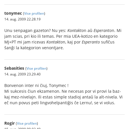
tonymec
(
Vise profilen
)
14. aug. 2009 22.28.19
Unu senpagan gazeton? Nu yes:
Kontakto
n aŭ
Esperanto
n. Mi
jam scias, pri kio ili temas. Per mia UEA-kotizo en kategorio
MJ+PT mi jam ricevas
Kontakto
n, kaj por
Esperanto
sufiĉus
ŝanĝi la kategorion venontjare.
Sebasities
(
Vise profilen
)
14. aug. 2009 23.29.40
Bonvenon inter ni ĉiuj, Tonymec !
Mi sukcesis ĉiun ekzamenon. Ne necesas por vi provi la baz-
kaj mez-nivelajn. Ili estas simple stadioj antaŭ la alt-nivela. Vi
eĉ nun povus peti lingvohelpantiĝis ĉe Lernu!, se vi volus.
Rogir
(
Vise profilen
)