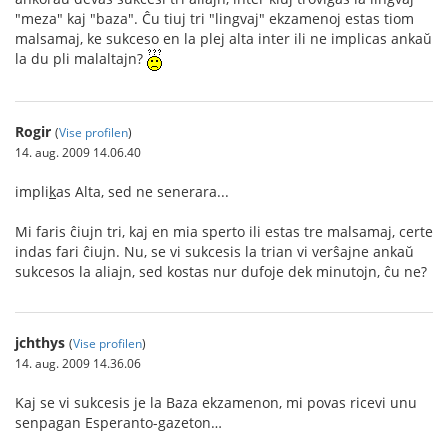
"meza" kaj "baza". Ĉu tiuj tri "lingvaj" ekzamenoj estas tiom
malsamaj, ke sukceso en la plej alta inter ili ne implicas ankaŭ
la du pli malaltajn?
Rogir
(
Vise profilen
)
14. aug. 2009 14.06.40
impli
k
as Alta, sed ne senerara...
Mi faris ĉiujn tri, kaj en mia sperto ili estas tre malsamaj, certe
indas fari ĉiujn. Nu, se vi sukcesis la trian vi verŝajne ankaŭ
sukcesos la aliajn, sed kostas nur dufoje dek minutojn, ĉu ne?
jchthys
(
Vise profilen
)
14. aug. 2009 14.36.06
Kaj se vi sukcesis je la Baza ekzamenon, mi povas ricevi unu
senpagan Esperanto-gazeton…