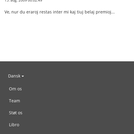
15. aug. 2009 00.02.49
Ve, nur du eraroj restas inter mi kaj tiuj belaj premioj...
Dansk
Om os
Team
Støt os
Libro