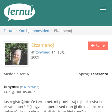
Til
indholdet
Men
Forum
Om hjemmesiden
Ekzamenoj
Ekzamenoj
Svare
af
tonymec
, 14. aug.
2009
Meddelelser:
6
Sprog:
Esperanto
tonymec
(
Vise profilen
)
14. aug. 2009 05.40.36
Ĵus registriĝinte ĉe Lernu.net, mi provis (kaj tuj sukcesis) la
ekzamenon "c" (Lingva - supera), sed nun ĝi diras al mi, ke mi
ankoraŭ devas sukcesi tri aliajn, inter kiuj troviĝas la lingvaj