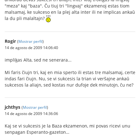
"meza" kaj "baza". Ĉu tiuj tri "lingvaj" ekzamenoj estas tiom
malsamaj, ke sukceso en la plej alta inter ili ne implicas ankaŭ
la du pli malaltajn?
Rogir
(
Mostrar perfil
)
14 de agosto de 2009 14:06:40
impli
k
as Alta, sed ne senerara...
Mi faris ĉiujn tri, kaj en mia sperto ili estas tre malsamaj, certe
indas fari ĉiujn. Nu, se vi sukcesis la trian vi verŝajne ankaŭ
sukcesos la aliajn, sed kostas nur dufoje dek minutojn, ĉu ne?
jchthys
(
Mostrar perfil
)
14 de agosto de 2009 14:36:06
Kaj se vi sukcesis je la Baza ekzamenon, mi povas ricevi unu
senpagan Esperanto-gazeton…