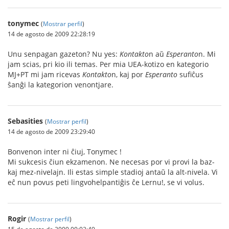
tonymec
(
Mostrar perfil
)
14 de agosto de 2009 22:28:19
Unu senpagan gazeton? Nu yes:
Kontakto
n aŭ
Esperanto
n. Mi
jam scias, pri kio ili temas. Per mia UEA-kotizo en kategorio
MJ+PT mi jam ricevas
Kontakto
n, kaj por
Esperanto
sufiĉus
ŝanĝi la kategorion venontjare.
Sebasities
(
Mostrar perfil
)
14 de agosto de 2009 23:29:40
Bonvenon inter ni ĉiuj, Tonymec !
Mi sukcesis ĉiun ekzamenon. Ne necesas por vi provi la baz-
kaj mez-nivelajn. Ili estas simple stadioj antaŭ la alt-nivela. Vi
eĉ nun povus peti lingvohelpantiĝis ĉe Lernu!, se vi volus.
Rogir
(
Mostrar perfil
)