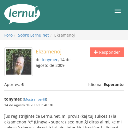
Contenido
Men
Foro
Sobre Lernu.net
Ekzamenoj
Ekzamenoj
Responder
de
tonymec
, 14 de
agosto de 2009
Aportes:
6
Idioma:
Esperanto
tonymec
(
Mostrar perfil
)
14 de agosto de 2009 05:40:36
Ĵus registriĝinte ĉe Lernu.net, mi provis (kaj tuj sukcesis) la
ekzamenon "c" (Lingva - supera), sed nun ĝi diras al mi, ke mi
ankoraŭ devas sukcesi tri aliajn, inter kiuj troviĝas la lingvaj