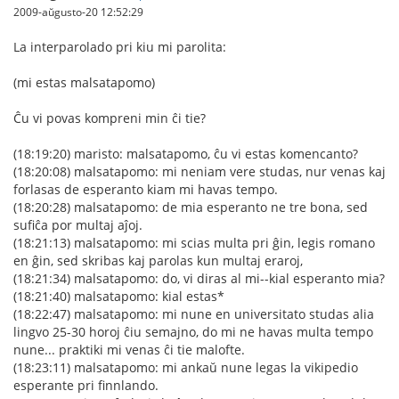
2009-aŭgusto-20 12:52:29
La interparolado pri kiu mi parolita:
(mi estas malsatapomo)
Ĉu vi povas kompreni min ĉi tie?
(18:19:20) maristo: malsatapomo, ĉu vi estas komencanto?
(18:20:08) malsatapomo: mi neniam vere studas, nur venas kaj
forlasas de esperanto kiam mi havas tempo.
(18:20:28) malsatapomo: de mia esperanto ne tre bona, sed
sufiĉa por multaj aĵoj.
(18:21:13) malsatapomo: mi scias multa pri ĝin, legis romano
en ĝin, sed skribas kaj parolas kun multaj eraroj,
(18:21:34) malsatapomo: do, vi diras al mi--kial esperanto mia?
(18:21:40) malsatapomo: kial estas*
(18:22:47) malsatapomo: mi nune en universitato studas alia
lingvo 25-30 horoj ĉiu semajno, do mi ne havas multa tempo
nune... praktiki mi venas ĉi tie malofte.
(18:23:11) malsatapomo: mi ankaŭ nune legas la vikipedio
esperante pri finnlando.