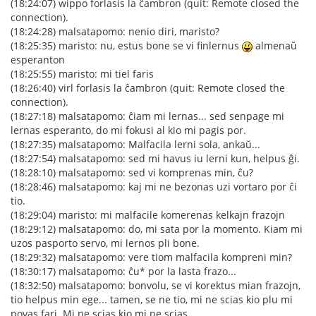
(18:24:07) wippo forlasis la ĉambron (quit: Remote closed the
connection).
(18:24:28) malsatapomo: nenio diri, maristo?
(18:25:35) maristo: nu, estus bone se vi finlernus
almenaŭ
esperanton
(18:25:55) maristo: mi tiel faris
(18:26:40) virl forlasis la ĉambron (quit: Remote closed the
connection).
(18:27:18) malsatapomo: ĉiam mi lernas... sed senpage mi
lernas esperanto, do mi fokusi al kio mi pagis por.
(18:27:35) malsatapomo: Malfacila lerni sola, ankaŭ...
(18:27:54) malsatapomo: sed mi havus iu lerni kun, helpus ĝi.
(18:28:10) malsatapomo: sed vi komprenas min, ĉu?
(18:28:46) malsatapomo: kaj mi ne bezonas uzi vortaro por ĉi
tio.
(18:29:04) maristo: mi malfacile komerenas kelkajn frazojn
(18:29:12) malsatapomo: do, mi sata por la momento. Kiam mi
uzos pasporto servo, mi lernos pli bone.
(18:29:32) malsatapomo: vere tiom malfacila kompreni min?
(18:30:17) malsatapomo: ĉu* por la lasta frazo...
(18:32:50) malsatapomo: bonvolu, se vi korektus mian frazojn,
tio helpus min ege... tamen, se ne tio, mi ne scias kio plu mi
povas fari. Mi ne scias kio mi ne scias.