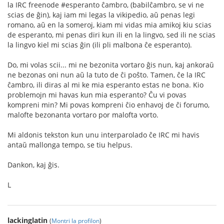
la IRC freenode #esperanto ĉambro, (babilĉambro, se vi ne
scias de ĝin), kaj iam mi legas la vikipedio, aŭ penas legi
romano, aŭ en la someroj, kiam mi vidas mia amikoj kiu scias
de esperanto, mi penas diri kun ili en la lingvo, sed ili ne scias
la lingvo kiel mi scias ĝin (ili pli malbona ĉe esperanto).
Do, mi volas scii... mi ne bezonita vortaro ĝis nun, kaj ankoraŭ
ne bezonas oni nun aŭ la tuto de ĉi poŝto. Tamen, ĉe la IRC
ĉambro, ili diras al mi ke mia esperanto estas ne bona. Kio
problemojn mi havas kun mia esperanto? Ĉu vi povas
kompreni min? Mi povas kompreni ĉio enhavoj de ĉi forumo,
malofte bezonanta vortaro por malofta vorto.
Mi aldonis tekston kun unu interparolado ĉe IRC mi havis
antaŭ mallonga tempo, se tiu helpus.
Dankon, kaj ĝis.
L
lackinglatin
(
Montri la profilon
)