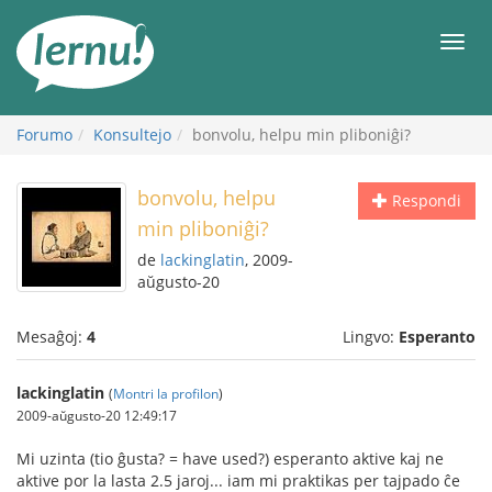
Al
la
Men
enhavo
Forumo
Konsultejo
bonvolu, helpu min pliboniĝi?
bonvolu, helpu
Respondi
min pliboniĝi?
de
lackinglatin
, 2009-
aŭgusto-20
Mesaĝoj:
4
Lingvo:
Esperanto
lackinglatin
(
Montri la profilon
)
2009-aŭgusto-20 12:49:17
Mi uzinta (tio ĝusta? = have used?) esperanto aktive kaj ne
aktive por la lasta 2.5 jaroj... iam mi praktikas per tajpado ĉe