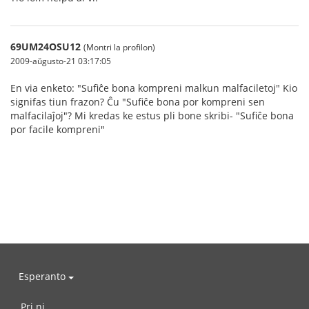
69UM24OSU12
(Montri la profilon)
2009-aŭgusto-21 03:17:05
En via enketo: "Sufiĉe bona kompreni malkun malfaciletoj" Kio
signifas tiun frazon? Ĉu "Sufiĉe bona por kompreni sen
malfacilaĵoj"? Mi kredas ke estus pli bone skribi- "Sufiĉe bona
por facile kompreni"
Esperanto
Pri ni