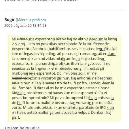
Rogir
(
Montri la profilon
)
2009-aŭgusto-20 13:14:58
Mi
uzinta
uzis
esperanto
n
aktive kaj ne aktive
por
dum
la lasta
j
2.5 jaroj... iam mi praktikas per tajpado ĉe la IRC freenode
#esperanto ĉambro, (babilĉambro, se vi ne scias
de
pri
ĝi
n
), kaj
iam mi legas
la
vikipedio
n
, aŭ penas legi romano
n
, aŭ
en
dum
la someroj, kiam mi vidas mia
jn
amikoj
n
kiu
j
scias
de
pri
esperanto, mi penas
diri
paroli
kun ili en la lingvo, sed ili ne
scias
konas
la lingvo
n
kiel mi
scias
konas
ĝin (ili
estas
pli
malbona
j
ĉe
je
esperanto). Do, mi volas scii... mi ne
bezonita
bezonis
vortaro
n
ĝis nun, kaj ankoraŭ ne bezonas
oni
iun
nun aŭ
en
la
tuto
resto
de
tiu
ĉi poŝto. Tamen,
ĉe
en
la
IRC ĉambro, ili diras al mi ke mia esperanto estas ne bona.
Kio
Kiajn
problemojn mi havas kun mia esperanto? Ĉu vi
povas kompreni min? Mi povas kompreni
ĉio
ĉiujn
enhavoj
n
de
tiu
ĉi forumo, malofte bezonant
a
e
vortaro
n
por malofta
vorto. Mi aldonis tekston kun
unu
interparolado ĉe IRC
kiun
mi havis antaŭ mallonga tempo, se tiu helpus. Dankon, kaj
ĝis. L
Tio iom helpu al vi.