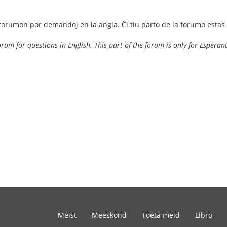
forumon por demandoj en la angla. Ĉi tiu parto de la forumo estas 
orum for questions in English. This part of the forum is only for Esperan
Meist
Meeskond
Toeta meid
Libro