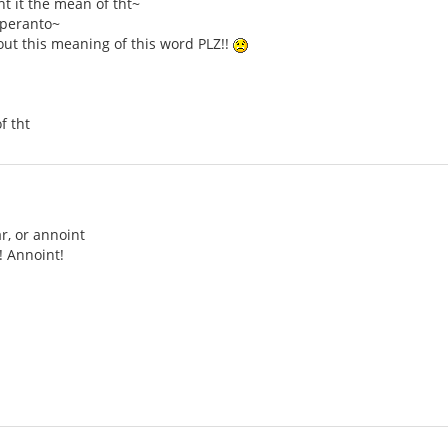
t it the mean of tht~
speranto~
ut this meaning of this word PLZ!!
f tht
r, or annoint
 Annoint!