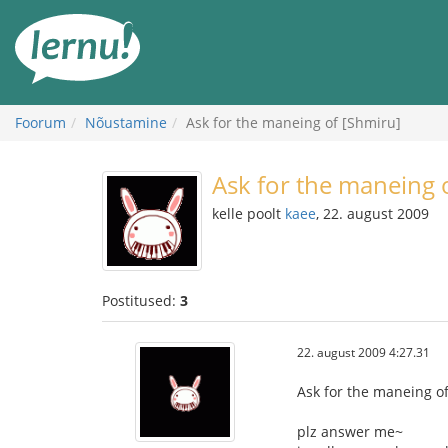
Sisu
juurde
Foorum
Nõustamine
Ask for the maneing of [Shmiru]
Ask for the maneing 
kelle poolt
kaee
, 22. august 2009
Postitused:
3
22. august 2009 4:27.31
Ask for the maneing o
plz answer me~