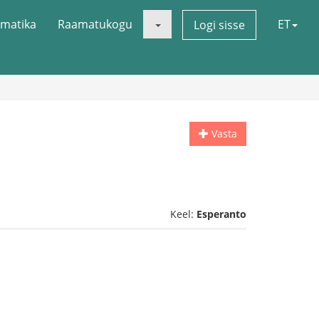
matika
Raamatukogu
ET
Logi sisse
Vasta
Keel:
Esperanto