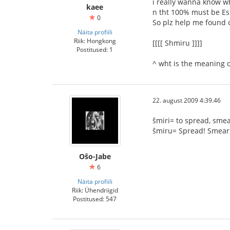
i really wanna know wh
kaee
n tht 100% must be E
0
So plz help me found o
Näita profiili
Riik: Hongkong
[[[[ Shmiru ]]]]
Postitused: 1
^ wht is the meaning o
22. august 2009 4:39.46
ŝmiri= to spread, smea
ŝmiru= Spread! Smear!
Oŝo-Jabe
6
Näita profiili
Riik: Ühendriigid
Postitused: 547