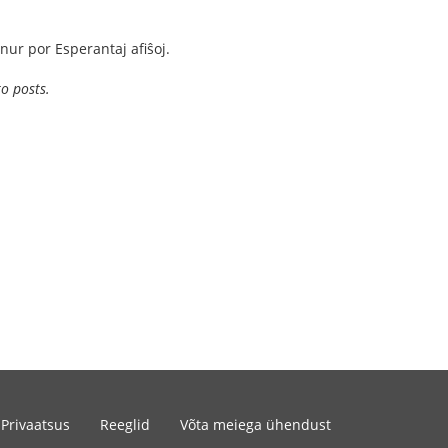
nur por Esperantaj afiŝoj.
to posts.
Privaatsus
Reeglid
Võta meiega ühendust