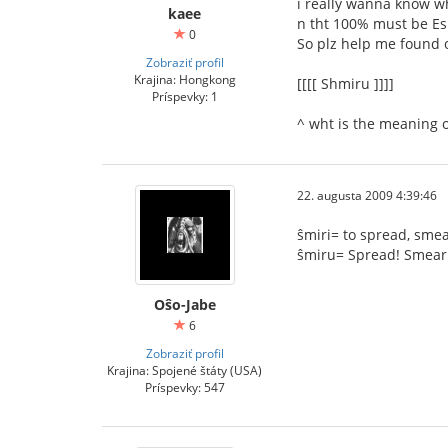
i really wanna know wh
kaee
n tht 100% must be E
0
So plz help me found o
Zobraziť profil
Krajina: Hongkong
[[[[ Shmiru ]]]]
Príspevky: 1
^ wht is the meaning o
22. augusta 2009 4:39:46
ŝmiri= to spread, smea
ŝmiru= Spread! Smear!
Oŝo-Jabe
6
Zobraziť profil
Krajina: Spojené štáty (USA)
Príspevky: 547