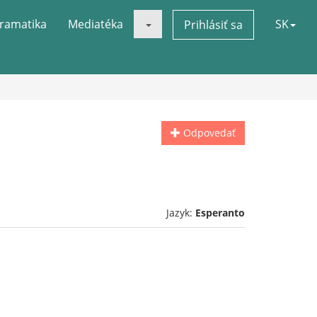
ramatika
Mediatéka
SK
Prihlásiť sa
Odpovedať
Jazyk:
Esperanto