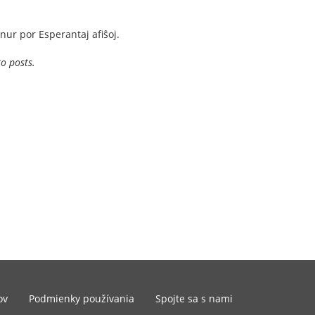
nur por Esperantaj afiŝoj.
to posts.
ov
Podmienky používania
Spojte sa s nami