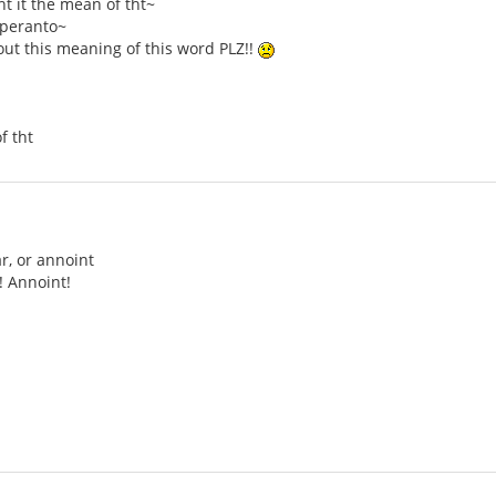
t it the mean of tht~
speranto~
ut this meaning of this word PLZ!!
f tht
r, or annoint
 Annoint!