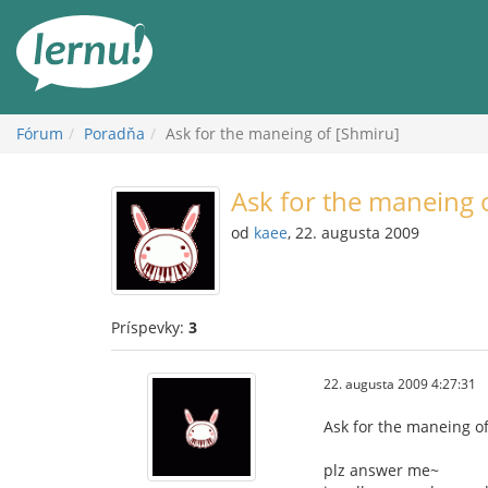
Späť
na
obsah
Fórum
Poradňa
Ask for the maneing of [Shmiru]
Ask for the maneing 
od
kaee
, 22. augusta 2009
Príspevky:
3
22. augusta 2009 4:27:31
Ask for the maneing o
plz answer me~