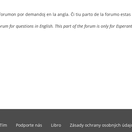
forumon por demandoj en la angla. Ĉi tiu parto de la forumo estas 
orum for questions in English. This part of the forum is only for Esperan
Tím
Podporte nás
Libro
Zásady ochrany osobných údaj