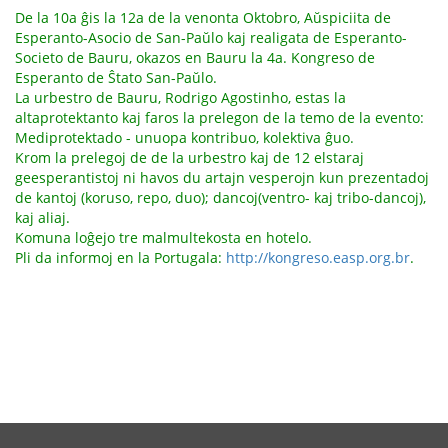
De la 10a ĝis la 12a de la venonta Oktobro, Aŭspiciita de
Esperanto-Asocio de San-Paŭlo kaj realigata de Esperanto-
Societo de Bauru, okazos en Bauru la 4a. Kongreso de
Esperanto de Ŝtato San-Paŭlo.
La urbestro de Bauru, Rodrigo Agostinho, estas la
altaprotektanto kaj faros la prelegon de la temo de la evento:
Mediprotektado - unuopa kontribuo, kolektiva ĝuo.
Krom la prelegoj de de la urbestro kaj de 12 elstaraj
geesperantistoj ni havos du artajn vesperojn kun prezentadoj
de kantoj (koruso, repo, duo); dancoj(ventro- kaj tribo-dancoj),
kaj aliaj.
Komuna loĝejo tre malmultekosta en hotelo.
Pli da informoj en la Portugala:
http://kongreso.easp.org.br
.