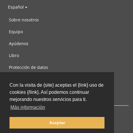
Español
Sobre nosotros
Equipo
Ayúdenos
Libro
Protección de datos
Condiciones de uso
Con la visita de {site} aceptas el {link} uso de
Contáctenos
cookies {/link}. Así podemos continuar
mejorando nuestros servicios para ti.
Más información
Aceptar
© 2002-2026 lernu.net |
Impressum