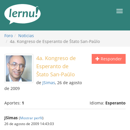
Contenido
Men
Foro
Noticias
4a. Kongreso de Esperanto de Ŝtato San-Paŭlo
4a. Kongreso de
Responder
Esperanto de
Ŝtato San-Paŭlo
de
JSimas
, 26 de agosto
de 2009
Aportes:
1
Idioma:
Esperanto
JSimas
(
Mostrar perfil
)
26 de agosto de 2009 14:43:03