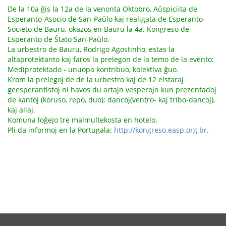
De la 10a ĝis la 12a de la venonta Oktobro, Aŭspiciita de
Esperanto-Asocio de San-Paŭlo kaj realigata de Esperanto-
Societo de Bauru, okazos en Bauru la 4a. Kongreso de
Esperanto de Ŝtato San-Paŭlo.
La urbestro de Bauru, Rodrigo Agostinho, estas la
altaprotektanto kaj faros la prelegon de la temo de la evento:
Mediprotektado - unuopa kontribuo, kolektiva ĝuo.
Krom la prelegoj de de la urbestro kaj de 12 elstaraj
geesperantistoj ni havos du artajn vesperojn kun prezentadoj
de kantoj (koruso, repo, duo); dancoj(ventro- kaj tribo-dancoj),
kaj aliaj.
Komuna loĝejo tre malmultekosta en hotelo.
Pli da informoj en la Portugala:
http://kongreso.easp.org.br
.