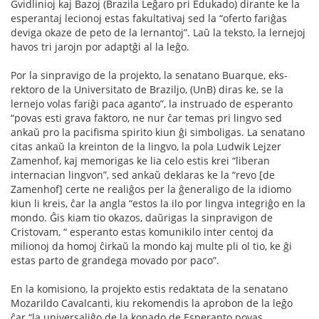
Gvidlinioj kaj Bazoj (Brazila Leĝaro pri Edukado) dirante ke la
esperantaj lecionoj estas fakultativaj sed la “oferto fariĝas
deviga okaze de peto de la lernantoj”. Laŭ la teksto, la lernejoj
havos tri jarojn por adaptĝi al la leĝo.
Por la sinpravigo de la projekto, la senatano Buarque, eks-
rektoro de la Universitato de Braziljo, (UnB) diras ke, se la
lernejo volas fariĝi paca aganto”, la instruado de esperanto
“povas esti grava faktoro, ne nur ĉar temas pri lingvo sed
ankaŭ pro la pacifisma spirito kiun ĝi simboligas. La senatano
citas ankaŭ la kreinton de la lingvo, la pola Ludwik Lejzer
Zamenhof, kaj memorigas ke lia celo estis krei “liberan
internacian lingvon”, sed ankaŭ deklaras ke la “revo [de
Zamenhof] certe ne realiĝos per la ĝeneraligo de la idiomo
kiun li kreis, ĉar la angla “estos la ilo por lingva integriĝo en la
mondo. Ĝis kiam tio okazos, daŭrigas la sinpravigon de
Cristovam, “ esperanto estas komunikilo inter centoj da
milionoj da homoj ĉirkaŭ la mondo kaj multe pli ol tio, ke ĝi
estas parto de grandega movado por paco”.
En la komisiono, la projekto estis redaktata de la senatano
Mozarildo Cavalcanti, kiu rekomendis la aprobon de la leĝo
ĉar “la universaliĝo de la konado de Esperanto povas