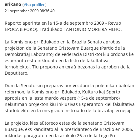
erikano
(
Visa profilen
)
21 september 2009 08:36:40
Raporto aperinta en la 15-a de septembro 2009 - Revuo
ÉPOCA (EPOKO). Tradukado : ANTONIO MOREIRA FILHO.
La Komisiono pri Edukado en la Brazila Senato aprobas
projekton de la Senatano Cristovam Buarque (Partio de la
Demokratiaj Laborantoj de Federacia Distrikto) kiu ordonas ke
esperanto estu inkludata en la listo de fakultativaj
lernobjektoj. Tiu propono ankoraŭ bezonas la aprobon de la
Deputitaro.
Dum la Senato sin preparas por voĉdoni la polemikan balotan
reformon, la Komisiono pri Edukado, Kulturo kaj Sporto
aprobis en la lasta mardo vespere (15-a de septembro)
nekutiman projekton kiu inkluzivas Esperanton kiel fakultativa
studobjekto en la mezgrada instruado de la brazilaj lernejoj.
La projekto, kies aŭtoreco estas de la senatano Cristovam
Buarque, eks-kanditato al la prezidanteco de Brazilo en 2006,
inkludas paragrafon en la artikolo 26-a de la Leĝo Pri