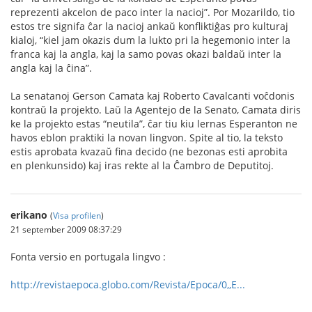
reprezenti akcelon de paco inter la nacioj”. Por Mozarildo, tio
estos tre signifa ĉar la nacioj ankaŭ konfliktiĝas pro kulturaj
kialoj, “kiel jam okazis dum la lukto pri la hegemonio inter la
franca kaj la angla, kaj la samo povas okazi baldaŭ inter la
angla kaj la ĉina”.
La senatanoj Gerson Camata kaj Roberto Cavalcanti voĉdonis
kontraŭ la projekto. Laŭ la Agentejo de la Senato, Camata diris
ke la projekto estas “neutila”, ĉar tiu kiu lernas Esperanton ne
havos eblon praktiki la novan lingvon. Spite al tio, la teksto
estis aprobata kvazaŭ fina decido (ne bezonas esti aprobita
en plenkunsido) kaj iras rekte al la Ĉambro de Deputitoj.
erikano
(
Visa profilen
)
21 september 2009 08:37:29
Fonta versio en portugala lingvo :
http://revistaepoca.globo.com/Revista/Epoca/0,,E...