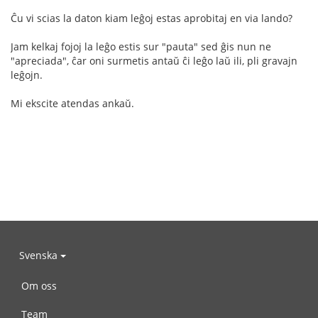
Ĉu vi scias la daton kiam leĝoj estas aprobitaj en via lando?
Jam kelkaj fojoj la leĝo estis sur "pauta" sed ĝis nun ne
"apreciada", ĉar oni surmetis antaŭ ĉi leĝo laŭ ili, pli gravajn
leĝojn.
Mi ekscite atendas ankaŭ.
Svenska
Om oss
Team