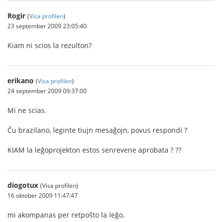
Rogir
(
Visa profilen
)
23 september 2009 23:05:40
Kiam ni scios la rezulton?
erikano
(
Visa profilen
)
24 september 2009 09:37:00
Mi ne scias.
Ĉu brazilano, leginte tiujn mesaĝojn, povus respondi ?
KIAM la leĝoprojekton estos senrevene aprobata ? ??
diogotux
(Visa profilen)
16 oktober 2009 11:47:47
mi akompanas per retpoŝto la leĝo.