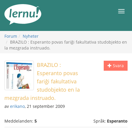
Till
sidans
Meny
innehåll
Forum
Nyheter
BRAZILO : Esperanto povas fariĝi fakultativa studobjekto en
la mezgrada instruado.
BRAZILO :
Svara
Esperanto povas
fariĝi fakultativa
studobjekto en la
mezgrada instruado.
av
erikano
, 21 september 2009
Meddelanden:
5
Språk:
Esperanto