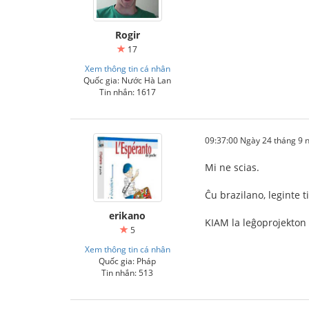
Rogir
17
Xem thông tin cá nhân
Quốc gia: Nước Hà Lan
Tin nhắn: 1617
09:37:00 Ngày 24 tháng 9
Mi ne scias.
Ĉu brazilano, leginte 
erikano
KIAM la leĝoprojekton
5
Xem thông tin cá nhân
Quốc gia: Pháp
Tin nhắn: 513