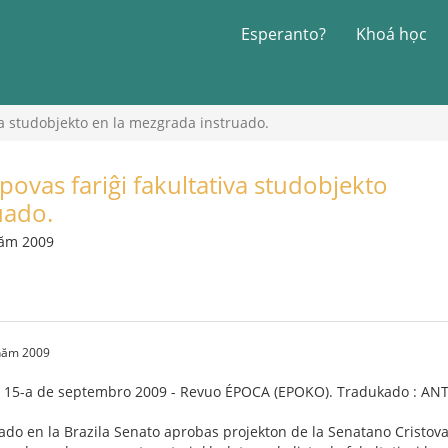
Esperanto?
Khoá học
va studobjekto en la mezgrada instruado.
ovas fariĝi fakultativa studobjekto
uado.
năm 2009
 năm 2009
la 15-a de septembro 2009 - Revuo ÉPOCA (EPOKO). Tradukado : A
ado en la Brazila Senato aprobas projekton de la Senatano Cristov