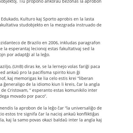
lernobjektoj. Tiu propono ankoraŭ bezonas la aprobon
Edukado, Kulturo kaj Sporto aprobis en la lasta
akultativa studobjekto en la mezgrada instruado de
rezidanteco de Brazilo en 2006, inkludas paragrafon
e la esperantaj lecionoj estas fakultativaj sed la
ojn por adaptĝi al la leĝo.
iljo, (UnB) diras ke, se la lernejo volas fariĝi paca
sed ankaŭ pro la pacifisma spirito kiun ĝi
f, kaj memorigas ke lia celo estis krei “liberan
 ĝeneraligo de la idiomo kiun li kreis, ĉar la angla
n de Cristovam, “ esperanto estas komunikilo inter
andega movado por paco”.
mendis la aprobon de la leĝo ĉar “la universaliĝo de
o estos tre signifa ĉar la nacioj ankaŭ konfliktiĝas
gla, kaj la samo povas okazi baldaŭ inter la angla kaj