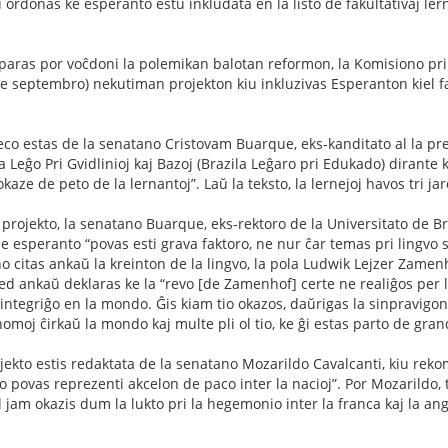
iu ordonas ke esperanto estu inkludata en la listo de fakultativaj 
aras por voĉdoni la polemikan balotan reformon, la Komisiono pri 
e septembro) nekutiman projekton kiu inkluzivas Esperanton kiel f
reco estas de la senatano Cristovam Buarque, eks-kanditato al la p
la Leĝo Pri Gvidlinioj kaj Bazoj (Brazila Leĝaro pri Edukado) dirante k
okaze de peto de la lernantoj”. Laŭ la teksto, la lernejoj havos tri jar
 projekto, la senatano Buarque, eks-rektoro de la Universitato de Braz
de esperanto “povas esti grava faktoro, ne nur ĉar temas pri lingvo 
o citas ankaŭ la kreinton de la lingvo, la pola Ludwik Lejzer Zamenho
ed ankaŭ deklaras ke la “revo [de Zamenhof] certe ne realiĝos per la
va integriĝo en la mondo. Ĝis kiam tio okazos, daŭrigas la sinpravigo
homoj ĉirkaŭ la mondo kaj multe pli ol tio, ke ĝi estas parto de gr
ojekto estis redaktata de la senatano Mozarildo Cavalcanti, kiu reko
povas reprezenti akcelon de paco inter la nacioj”. Por Mozarildo, ti
iel jam okazis dum la lukto pri la hegemonio inter la franca kaj la an