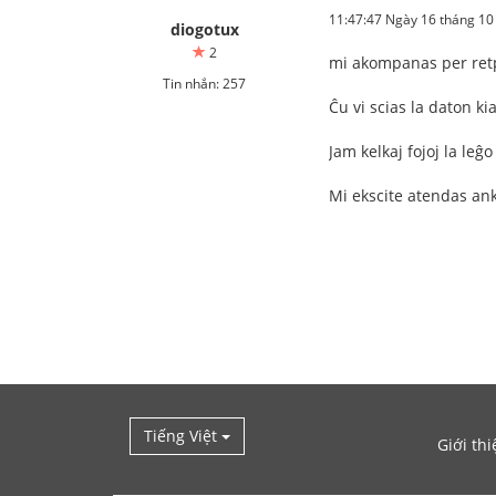
11:47:47 Ngày 16 tháng 1
diogotux
2
mi akompanas per retp
Tin nhắn: 257
Ĉu vi scias la daton ki
Jam kelkaj fojoj la leĝ
Mi ekscite atendas an
Tiếng Việt
Giới thi