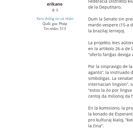
Federacia Distrikto) k
erikano
de la Deputitaro.
5
Xem thông tin cá nhân
Dum la Senato sin prep
Quốc gia: Pháp
mardo vespere (15-a d
Tin nhắn: 513
la brazilaj lernejoj.
La projekto, kies aŭto
en la artikolo 26-a de 
“oferto fariĝas deviga 
Por la sinpravigo de la
aganto”, la instruado 
simboligas. La senatan
internacian lingvon”, s
“estos la ilo por ling
centoj da milionoj da 
En la komisiono, la pr
la konado de Esperanto 
pro kulturaj kialoj, “k
la ĉina”.