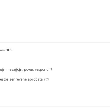
 năm 2009
tiujn mesaĝojn, povus respondi ?
 estos senrevene aprobata ? ??