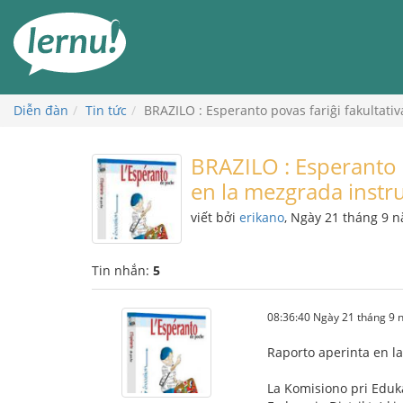
Đi
đến
phần
nội
dung
Diễn đàn
Tin tức
BRAZILO : Esperanto povas fariĝi fakultati
BRAZILO : Esperanto p
en la mezgrada instr
viết bởi
erikano
, Ngày 21 tháng 9 
Tin nhắn:
5
08:36:40 Ngày 21 tháng 9
Raporto aperinta en 
La Komisiono pri Eduk