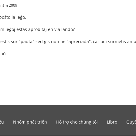
0 năm 2009
oŝto la leĝo.
am leĝoj estas aprobitaj en via lando?
o estis sur "pauta" sed ĝis nun ne "apreciada", ĉar oni surmetis antaŭ 
kaŭ.
ệu
Nhóm phát triển
Hỗ trợ cho chúng tôi
Libro
Quyề