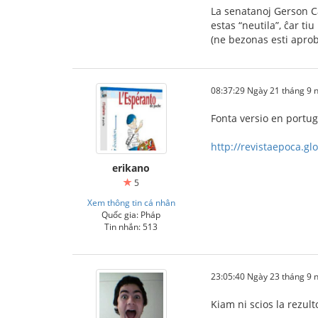
La senatanoj Gerson Ca
estas “neutila”, ĉar ti
(ne bezonas esti aprob
08:37:29 Ngày 21 tháng 9
Fonta versio en portuga
http://revistaepoca.gl
erikano
5
Xem thông tin cá nhân
Quốc gia: Pháp
Tin nhắn: 513
23:05:40 Ngày 23 tháng 9
Kiam ni scios la rezult