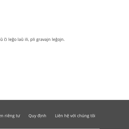
ĉi leĝo laŭ ili, pli gravajn leĝojn.
n riêng tư
Quy định
Liên hệ với chúng tôi