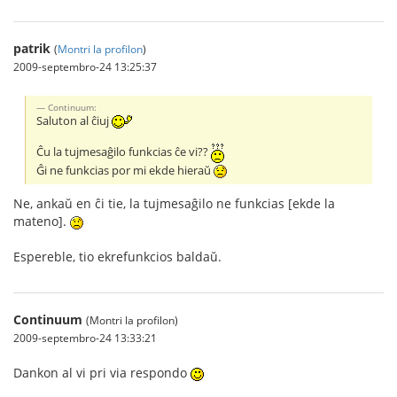
patrik
(
Montri la profilon
)
2009-septembro-24 13:25:37
Continuum:
Saluton al ĉiuj
Ĉu la tujmesaĝilo funkcias ĉe vi??
Ĝi ne funkcias por mi ekde hieraŭ
Ne, ankaŭ en ĉi tie, la tujmesaĝilo ne funkcias [ekde la
mateno].
Espereble, tio ekrefunkcios baldaŭ.
Continuum
(Montri la profilon)
2009-septembro-24 13:33:21
Dankon al vi pri via respondo