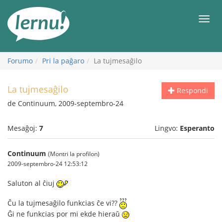
Al
la
Men
enhavo
Forumo
Pri la paĝaro
La tujmesaĝilo
La tujmesaĝilo
Respondi
de Continuum, 2009-septembro-24
Mesaĝoj:
7
Lingvo:
Esperanto
Continuum
(Montri la profilon)
2009-septembro-24 12:53:12
Saluton al ĉiuj
Ĉu la tujmesaĝilo funkcias ĉe vi??
Ĝi ne funkcias por mi ekde hieraŭ