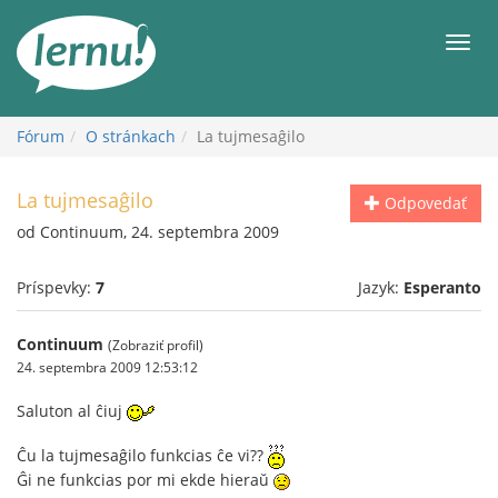
Späť
na
Men
obsah
Fórum
O stránkach
La tujmesaĝilo
La tujmesaĝilo
Odpovedať
od Continuum, 24. septembra 2009
Príspevky:
7
Jazyk:
Esperanto
Continuum
(Zobraziť profil)
24. septembra 2009 12:53:12
Saluton al ĉiuj
Ĉu la tujmesaĝilo funkcias ĉe vi??
Ĝi ne funkcias por mi ekde hieraŭ