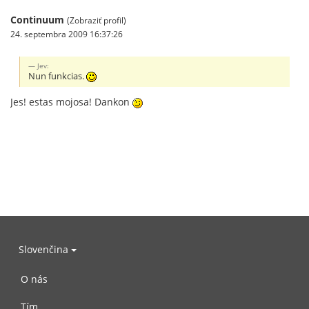
Continuum
(Zobraziť profil)
24. septembra 2009 16:37:26
Jev:
Nun funkcias.
Jes! estas mojosa! Dankon
Slovenčina
O nás
Tím