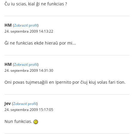
Ĉu iu scias, kial ĝi ne funkcias ?
HM
(
Zobraziť profil
)
24. septembra 2009 14:13:22
Ĝi ne funkcias ekde hieraŭ por mi...
HM
(
Zobraziť profil
)
24. septembra 2009 14:31:30
Oni povas tujmesaĝili en Ipernito por ĉiuj kiuj volas fari tion.
Jev
(
Zobraziť profil
)
24. septembra 2009 15:17:05
Nun funkcias.