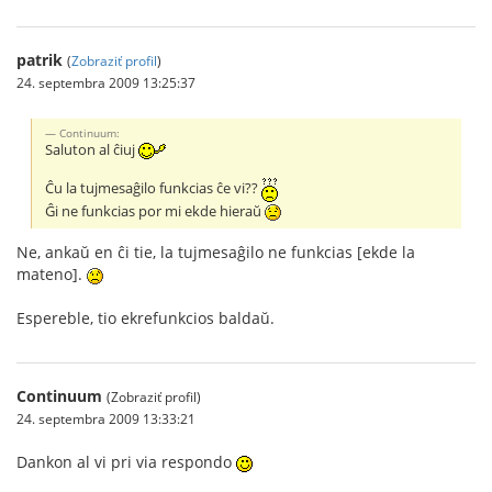
patrik
(
Zobraziť profil
)
24. septembra 2009 13:25:37
Continuum:
Saluton al ĉiuj
Ĉu la tujmesaĝilo funkcias ĉe vi??
Ĝi ne funkcias por mi ekde hieraŭ
Ne, ankaŭ en ĉi tie, la tujmesaĝilo ne funkcias [ekde la
mateno].
Espereble, tio ekrefunkcios baldaŭ.
Continuum
(Zobraziť profil)
24. septembra 2009 13:33:21
Dankon al vi pri via respondo