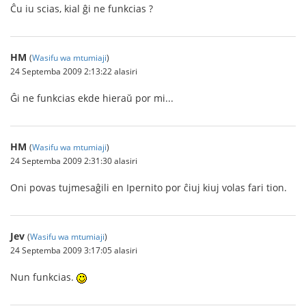
Ĉu iu scias, kial ĝi ne funkcias ?
HM
(
Wasifu wa mtumiaji
)
24 Septemba 2009 2:13:22 alasiri
Ĝi ne funkcias ekde hieraŭ por mi...
HM
(
Wasifu wa mtumiaji
)
24 Septemba 2009 2:31:30 alasiri
Oni povas tujmesaĝili en Ipernito por ĉiuj kiuj volas fari tion.
Jev
(
Wasifu wa mtumiaji
)
24 Septemba 2009 3:17:05 alasiri
Nun funkcias.