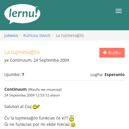
Kwa
maudhui
orod
jukwaa
Kuhusu tovuti
La tujmesaĝilo
La tujmesaĝilo
Kujibu
ya Continuum, 24 Septemba 2009
Ujumbe:
7
Lugha:
Esperanto
Continuum
(Wasifu wa mtumiaji)
24 Septemba 2009 12:53:12 alasiri
Saluton al ĉiuj
Ĉu la tujmesaĝilo funkcias ĉe vi??
Ĝi ne funkcias por mi ekde hieraŭ