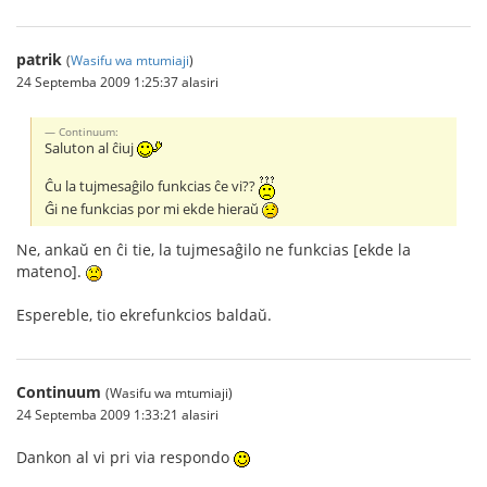
patrik
(
Wasifu wa mtumiaji
)
24 Septemba 2009 1:25:37 alasiri
Continuum:
Saluton al ĉiuj
Ĉu la tujmesaĝilo funkcias ĉe vi??
Ĝi ne funkcias por mi ekde hieraŭ
Ne, ankaŭ en ĉi tie, la tujmesaĝilo ne funkcias [ekde la
mateno].
Espereble, tio ekrefunkcios baldaŭ.
Continuum
(Wasifu wa mtumiaji)
24 Septemba 2009 1:33:21 alasiri
Dankon al vi pri via respondo