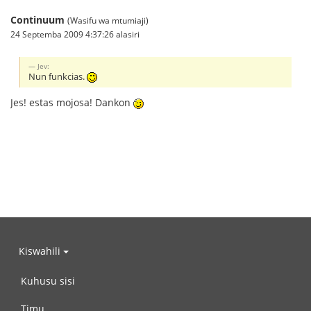
Continuum
(Wasifu wa mtumiaji)
24 Septemba 2009 4:37:26 alasiri
Jev:
Nun funkcias.
Jes! estas mojosa! Dankon
Kiswahili
Kuhusu sisi
Timu