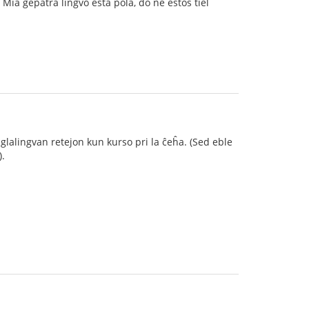
 Mia gepatra lingvo esta pola, do ne estos tiel
nglalingvan retejon kun kurso pri la ĉeĥa. (Sed eble
).