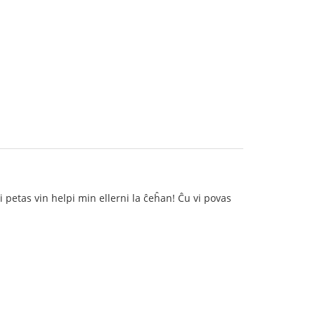
mi petas vin helpi min ellerni la ĉeĥan! Ĉu vi povas