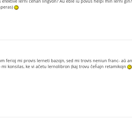
s efektive lerni ĉeĥan lingvon? Aŭ eble iu povus helpi min lerni ĝin?
speras)
um ferioj mi provis lerneti bazojn, sed mi trovis neniun franc- aŭ a
o mi konsilas, ke vi aĉetu lernolibron (kaj trovu ĉeĥajn retamikojn