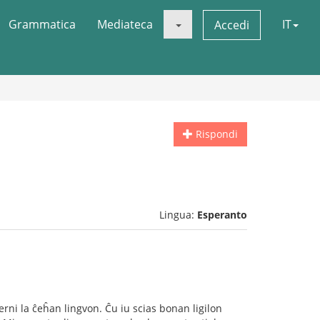
Grammatica
Mediateca
IT
Accedi
Rispondi
Lingua:
Esperanto
rni la ĉeĥan lingvon. Ĉu iu scias bonan ligilon