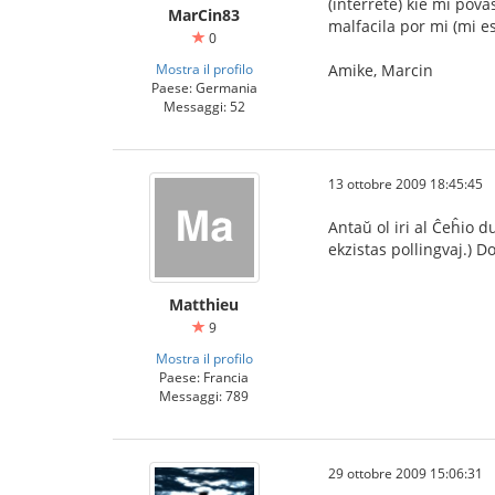
(interrete) kie mi pova
MarCin83
malfacila por mi (mi e
0
Mostra il profilo
Amike, Marcin
Paese: Germania
Messaggi: 52
13 ottobre 2009 18:45:45
Antaŭ ol iri al Ĉeĥio d
ekzistas pollingvaj.) D
Matthieu
9
Mostra il profilo
Paese: Francia
Messaggi: 789
29 ottobre 2009 15:06:31