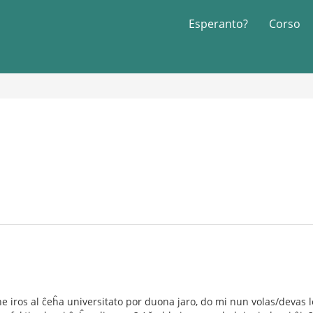
Esperanto?
Corso
e iros al ĉeĥa universitato por duona jaro, do mi nun volas/devas le