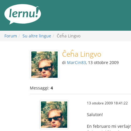
Vai
all’indice
Forum
Su altre lingue
Ĉeĥa Lingvo
Ĉeĥa Lingvo
di
MarCin83
, 13 ottobre 2009
Messaggi:
4
13 ottobre 2009 18:41:22
Saluton!
En februaro mi verŝajn