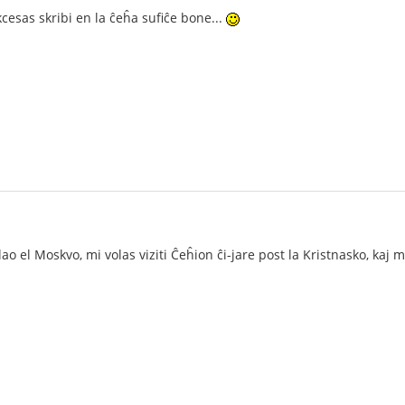
cesas skribi en la ĉeĥa sufiĉe bone...
ao el Moskvo, mi volas viziti Ĉeĥion ĉi-jare post la Kristnasko, kaj 