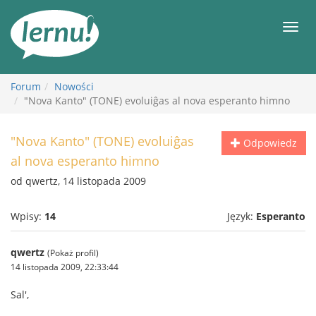
Więcej
Men
Forum
Nowości
"Nova Kanto" (TONE) evoluiĝas al nova esperanto himno
"Nova Kanto" (TONE) evoluiĝas
Odpowiedz
al nova esperanto himno
od qwertz, 14 listopada 2009
Wpisy:
14
Język:
Esperanto
qwertz
(Pokaż profil)
14 listopada 2009, 22:33:44
Sal',