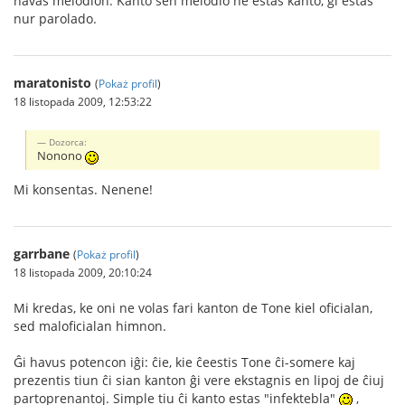
havas melodion. Kanto sen melodio ne estas kanto, ĝi estas
nur parolado.
maratonisto
(
Pokaż profil
)
18 listopada 2009, 12:53:22
Dozorca:
Nonono
Mi konsentas. Nenene!
garrbane
(
Pokaż profil
)
18 listopada 2009, 20:10:24
Mi kredas, ke oni ne volas fari kanton de Tone kiel oficialan,
sed maloficialan himnon.
Ĝi havus potencon iĝi: ĉie, kie ĉeestis Tone ĉi-somere kaj
prezentis tiun ĉi sian kanton ĝi vere ekstagnis en lipoj de ĉiuj
partoprenantoj. Simple tiu ĉi kanto estas "infektebla"
,