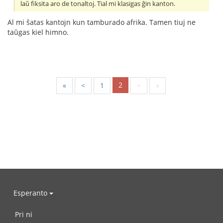
laŭ fiksita aro de tonaltoj. Tial mi klasigas ĝin kanton.
Al mi ŝatas kantojn kun tamburado afrika. Tamen tiuj ne
taŭgas kiel himno.
2
«
<
1
>
»
Esperanto
Pri ni