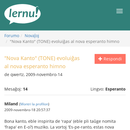
Al
la
Men
enhavo
Forumo
Novaĵoj
"Nova Kanto" (TONE) evoluiĝas al nova esperanto himno
"Nova Kanto" (TONE) evoluiĝas
Respondi
al nova esperanto himno
de qwertz, 2009-novembro-14
Mesaĝoj:
14
Lingvo:
Esperanto
Miland
(
Montri la profilon
)
2009-novembro-18 20:57:37
Bona kanto, eble inspirita de 'rapa' (eble pli taŭge nomita
'frapa' en E-o?) muziko. La vortoj 'Es-pe-ranto, estas nova