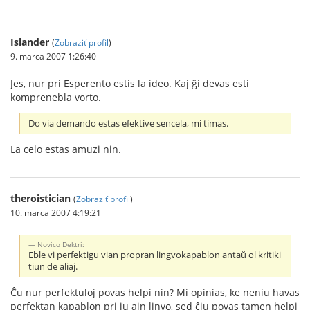
Islander
(
Zobraziť profil
)
9. marca 2007 1:26:40
Jes, nur pri Esperento estis la ideo. Kaj ĝi devas esti
komprenebla vorto.
Do via demando estas efektive sencela, mi timas.
La celo estas amuzi nin.
theroistician
(
Zobraziť profil
)
10. marca 2007 4:19:21
Novico Dektri:
Eble vi perfektigu vian propran lingvokapablon antaŭ ol kritiki
tiun de aliaj.
Ĉu nur perfektuloj povas helpi nin? Mi opinias, ke neniu havas
perfektan kapablon pri iu ajn linvo, sed ĉiu povas tamen helpi