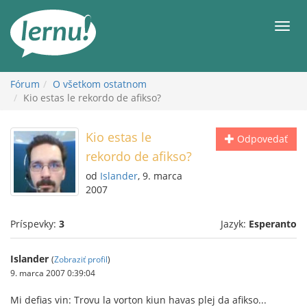
Späť
na
Men
obsah
Fórum
O všetkom ostatnom
Kio estas le rekordo de afikso?
Kio estas le
Odpovedať
rekordo de afikso?
od
Islander
, 9. marca
2007
Príspevky:
3
Jazyk:
Esperanto
Islander
(
Zobraziť profil
)
9. marca 2007 0:39:04
Mi defias vin: Trovu la vorton kiun havas plej da afikso...