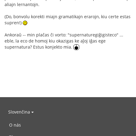
aliajn lernantojn.
(Do, bonvolu korekti miajn gramatikajn erarojn, kiu certe estas
supren!)
Ankoraŭ -- min plaĉas ĉi vorto: "supernaturegiĝigisteco" ...
eble, la eco de homoj kiu okazigas ke aĵoj iĝas ege
supernatura? Estus konjekto mia.
Slovenčina
O nás