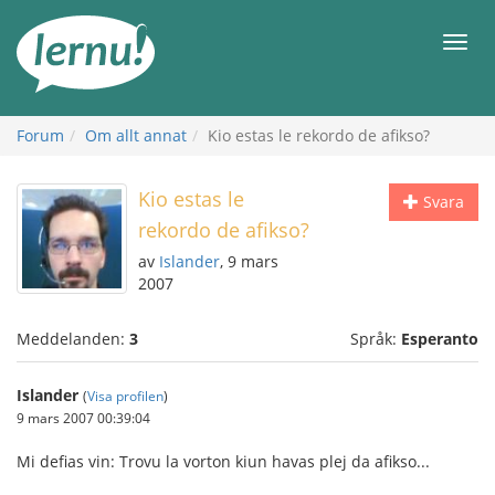
Till
sidans
Meny
innehåll
Forum
Om allt annat
Kio estas le rekordo de afikso?
Kio estas le
Svara
rekordo de afikso?
av
Islander
, 9 mars
2007
Meddelanden:
3
Språk:
Esperanto
Islander
(
Visa profilen
)
9 mars 2007 00:39:04
Mi defias vin: Trovu la vorton kiun havas plej da afikso...