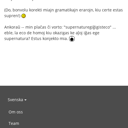
(Do, bonvolu korekti miajn gramatikajn erarojn, kiu certe estas
supren!)
Ankoraŭ -- min plaĉas ĉi vorto: "supernaturegiĝigisteco" ...
eble, la eco de homoj kiu okazigas ke aĵoj iĝas ege
supernatura? Estus konjekto mia.
Svenska
Om oss
Team