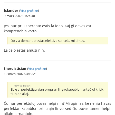
Islander
(
Visa profilen
)
9 mars 2007 01:26:40
Jes, nur pri Esperento estis la ideo. Kaj ĝi devas esti
komprenebla vorto.
Do via demando estas efektive sencela, mi timas.
La celo estas amuzi nin.
theroistician
(
Visa profilen
)
10 mars 2007 04:19:21
Novico Dektri:
Eble vi perfektigu vian propran lingvokapablon antaŭ ol kritiki
tiun de aliaj.
Ĉu nur perfektuloj povas helpi nin? Mi opinias, ke neniu havas
perfektan kapablon pri iu ajn linvo, sed ĉiu povas tamen helpi
aliajn lernantojn.