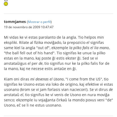
tommjames
(
Mostrar o perfil
)
19 de novembro de 2009 10:47:47
Mi vidas ke vi estas parolanto de la angla. Tio helpos min
ekspliki. Rilate al fizika moviĝado, la prepozicio
el
signifas
same kiel la angla "out of", ekzemple
la pilko falis el lia mano
,
"the ball fell out of his hand". Tio signifas ke unue la pilko
estas en la mano, kaj poste ĝi estis ekster ĝi. Sed se vi
anstataŭigus
el
per
de
, tio signifus nur ke la pilko falis for de
la mano, kaj ne necese estis antaŭe en ĝi.
Kiam oni diras
mi devenas el Usono
, "I come from the US", tio
signifas ke Usono estas via loko de origino, kaj efektive vi estas
usonano (krom se vi jam forlasis vian naciecon!). Se vi dirus
de
anstataŭ
el
, tio signifus ke vi venis de Usono en nura moviĝa
senco; ekzemple iu vojaĝanta ĉirkaŭ la mondo povus veni "de"
Usono, eĉ se li ne estus usonano.