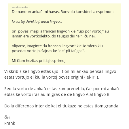
victornino:
Demandon ankaŭ mi havas. Bonvolu konsideri la esprimon:
la vortoj de/el la franca lingvo...
oni povas imagi la francan lingvon kiel "ujo por vortoj" aŭ
iamaniere vortkolekto, do taŭgus diri "el" , ĉu ne?.
Aliparte, imaginte "la francan lingvon" kiel io/afero kiu
posedas vortojn, ŝajnas ke "de" pli taŭgas".
Mi ĉiam hezitas pri tiaj esprimoj.
Vi skribis ke lingvo estas ujo - tion mi ankaŭ pensas lingvo
estas vortujo el kiu la vortoj povas origini ( el-iri ).
Sed la vorto de ankaŭ estas komprenebla, ĉar por mi ankaŭ
eblas ke vorto iras aŭ migras de de lingvo A al lingvo B.
Do la diferenco inter de kaj el tiukaze ne estas tiom granda.
Ĝis
Frank