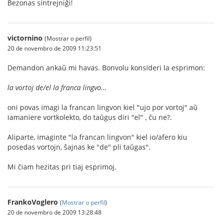
Bezonas sintrejniĝi!
victornino
(Mostrar o perfil)
20 de novembro de 2009 11:23:51
Demandon ankaŭ mi havas. Bonvolu konsideri la esprimon:
la vortoj de/el la franca lingvo...
oni povas imagi la francan lingvon kiel "ujo por vortoj" aŭ
iamaniere vortkolekto, do taŭgus diri "el" , ĉu ne?.
Aliparte, imaginte "la francan lingvon" kiel io/afero kiu
posedas vortojn, ŝajnas ke "de" pli taŭgas".
Mi ĉiam hezitas pri tiaj esprimoj.
FrankoVoglero
(
Mostrar o perfil
)
20 de novembro de 2009 13:28:48