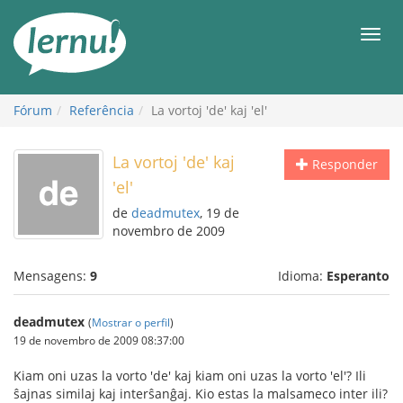
Ir
ao
Men
conteúdo
Fórum
Referência
La vortoj 'de' kaj 'el'
La vortoj 'de' kaj
Responder
'el'
de
deadmutex
, 19 de
novembro de 2009
Mensagens:
9
Idioma:
Esperanto
deadmutex
(
Mostrar o perfil
)
19 de novembro de 2009 08:37:00
Kiam oni uzas la vorto 'de' kaj kiam oni uzas la vorto 'el'? Ili
ŝajnas similaj kaj interŝanĝaj. Kio estas la malsameco inter ili?