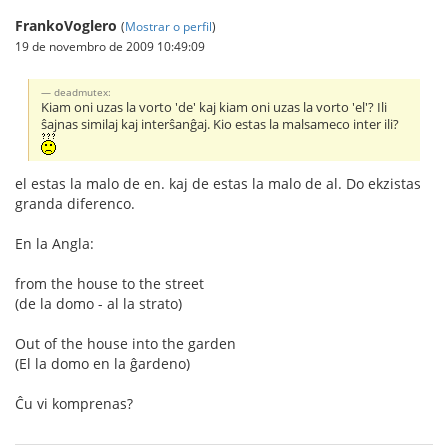
FrankoVoglero
(
Mostrar o perfil
)
19 de novembro de 2009 10:49:09
deadmutex:
Kiam oni uzas la vorto 'de' kaj kiam oni uzas la vorto 'el'? Ili
ŝajnas similaj kaj interŝanĝaj. Kio estas la malsameco inter ili?
el estas la malo de en. kaj de estas la malo de al. Do ekzistas
granda diferenco.
En la Angla:
from the house to the street
(de la domo - al la strato)
Out of the house into the garden
(El la domo en la ĝardeno)
Ĉu vi komprenas?