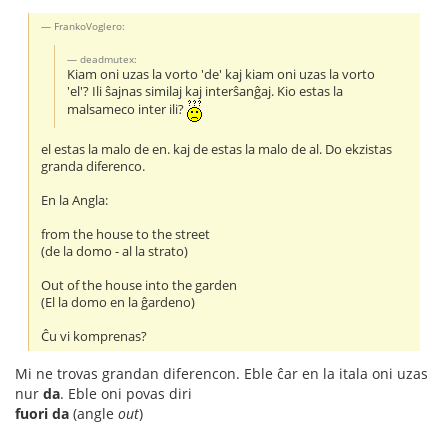
FrankoVoglero:
deadmutex:
Kiam oni uzas la vorto 'de' kaj kiam oni uzas la vorto
'el'? Ili ŝajnas similaj kaj interŝanĝaj. Kio estas la
malsameco inter ili?
el estas la malo de en. kaj de estas la malo de al. Do ekzistas
granda diferenco.
En la Angla:
from the house to the street
(de la domo - al la strato)
Out of the house into the garden
(El la domo en la ĝardeno)
Ĉu vi komprenas?
Mi ne trovas grandan diferencon. Eble ĉar en la itala oni uzas
nur
da
. Eble oni povas diri
fuori da
(angle
out
)