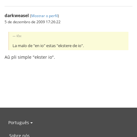
darkweasel
(
Mostrar o perfil
)
5 de dezembro de 2009 17:26:22
Iĉo:
La malo de "en io" estas "ekstere de io".
Aŭ pli simple "ekster io".
Português
Sobre nós