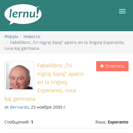
К
содержанию
Мен
Форум
Новости
Fabellibro „Tri nigraj ŝipoj“ aperis en la lingvoj Esperanto,
rusa kaj germana
Fabellibro „Tri
Ответить
nigraj ŝipoj“ aperis
en la lingvoj
Esperanto, rusa
kaj germana
от
Bernardo
, 23 ноября 2009 г.
Сообщений:
1
Язык:
Esperanto