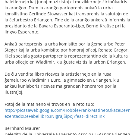
baletlernejo kaj junaj muzikistoj el muziklernejo ĉirkaŭkadris
la aranĝon. Dum la aranĝo partoprenis ankaŭ la urba
konsilistino Gerlinde Stowasser kaj transprenis la salutojn de
la ĉefurbestro Erlangen. Fine de la aranĝo ankoraŭ informis la
prezidanto de la Bavara Esperanto-Ligo, Bernd Kraŭse pri la
lingvo Esperanto.
Ankaŭ partoprenis la urba komisiito por la ĝemelurbo Peter
Steger kaj la urba komisiito por honoraj oficoj, Renate Gregor.
Kiel speciala gasto partoprenis reprezentantino de la kultura
urba oficejo en Wladimir, kiu ĝuste vizitis la urbon Erlangen.
De ĉiu vendita libro ricevos la artistlernejo en la rusa
ĝemelurbo Wladimir 1 Euro, la gimnazio en Erlangen, kiu
ankaŭ kunlaboris ricevas malgrandan honoraron por la
ilustraĵoj.
Fotoj de la matineno vi trovos en la reto sub:
http://picasaweb.google.com/HobbleFrank/MatineoOkazeDePr
ezentadoDeFabellibro3NigrajŜipoj?feat=directlink
Bernhard Maurer
Delegito de la Universala Esperanto-Asocio (UEA) por Erlangen