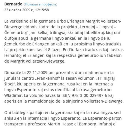
Bernardo
(
Показать профиль
)
23 ноября 2009 г., 12:15:58
La verkistino el la germana urbo Erlangen Margrit Vollertsen-
Diewerge eldonis kadre de la projekto „Lernejoj – Lingvoj –
Ĝemelurboj“ jam kelkaj trilingvaj skribitaj fabellibroj, kiuj oni
ĉiufoje apud la germana lingvo ankaŭ en la lingvo de iu
ĝemelurbo de Erlangen ankaŭ en iu proksima lingvo tradukis.
La projekto konsitas el 8 fazoj. En ĉiu fazo tradukas kaj ilustras
lernantoj el Erlangen kaj la respektiva ĝemelurbo iun fabelon
de Margrit Vollertsen-Diewerge.
Dimanĉe la 22.11.2009 oni prezentis dum matineno en la
junulara centro „Frankenhof“ la sesan volumon „Tri nigraj
ŝipoj“, kiu aperis en la germana, rusa kaj en la internacia
lingvo Esperanto kaj estas dediĉita al la rusa ĝemelurbo
Wladimir. La volumo havas la ISBN 978-3-00-029497-6 kaj
aperis en la memeldonejo de la sinjorino Vollertsen-Diewerge.
Oni laŭtlegis partojn en la germana kaj en la rusa lingvo, sed
ankaŭ en la internacia lingvo Esperanto. La Esperanto-parton
transprenis profesoro Martin Haase el Bamberg. Infanoj el