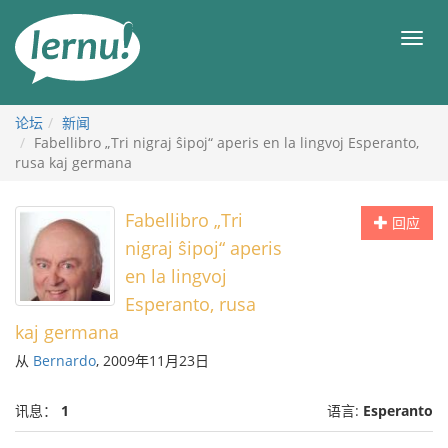
去
目
目
錄
录
頁
论坛
新闻
Fabellibro „Tri nigraj ŝipoj“ aperis en la lingvoj Esperanto,
rusa kaj germana
Fabellibro „Tri
回应
nigraj ŝipoj“ aperis
en la lingvoj
Esperanto, rusa
kaj germana
从
Bernardo
, 2009年11月23日
讯息：
1
语言:
Esperanto