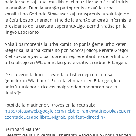
baletlernejo kaj junaj muzikistoj el muziklernejo ĉirkaŭkadris
la aranĝon. Dum la aranĝo partoprenis ankaŭ la urba
konsilistino Gerlinde Stowasser kaj transprenis la salutojn de
la ĉefurbestro Erlangen. Fine de la aranĝo ankoraŭ informis la
prezidanto de la Bavara Esperanto-Ligo, Bernd Kraŭse pri la
lingvo Esperanto.
Ankaŭ partoprenis la urba komisiito por la ĝemelurbo Peter
Steger kaj la urba komisiito por honoraj oficoj, Renate Gregor.
Kiel speciala gasto partoprenis reprezentantino de la kultura
urba oficejo en Wladimir, kiu ĝuste vizitis la urbon Erlangen.
De ĉiu vendita libro ricevos la artistlernejo en la rusa
ĝemelurbo Wladimir 1 Euro, la gimnazio en Erlangen, kiu
ankaŭ kunlaboris ricevas malgrandan honoraron por la
ilustraĵoj.
Fotoj de la matineno vi trovos en la reto sub:
http://picasaweb.google.com/HobbleFrank/MatineoOkazeDePr
ezentadoDeFabellibro3NigrajŜipoj?feat=directlink
Bernhard Maurer
Delegito de la Universala Esperanto-Asocio (UEA) por Erlangen