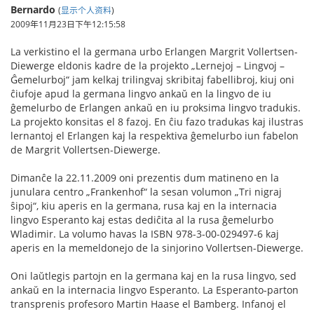
Bernardo
(
显示个人资料
)
2009年11月23日下午12:15:58
La verkistino el la germana urbo Erlangen Margrit Vollertsen-
Diewerge eldonis kadre de la projekto „Lernejoj – Lingvoj –
Ĝemelurboj“ jam kelkaj trilingvaj skribitaj fabellibroj, kiuj oni
ĉiufoje apud la germana lingvo ankaŭ en la lingvo de iu
ĝemelurbo de Erlangen ankaŭ en iu proksima lingvo tradukis.
La projekto konsitas el 8 fazoj. En ĉiu fazo tradukas kaj ilustras
lernantoj el Erlangen kaj la respektiva ĝemelurbo iun fabelon
de Margrit Vollertsen-Diewerge.
Dimanĉe la 22.11.2009 oni prezentis dum matineno en la
junulara centro „Frankenhof“ la sesan volumon „Tri nigraj
ŝipoj“, kiu aperis en la germana, rusa kaj en la internacia
lingvo Esperanto kaj estas dediĉita al la rusa ĝemelurbo
Wladimir. La volumo havas la ISBN 978-3-00-029497-6 kaj
aperis en la memeldonejo de la sinjorino Vollertsen-Diewerge.
Oni laŭtlegis partojn en la germana kaj en la rusa lingvo, sed
ankaŭ en la internacia lingvo Esperanto. La Esperanto-parton
transprenis profesoro Martin Haase el Bamberg. Infanoj el