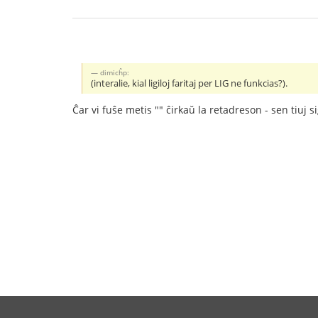
dimicĥp:
(interalie, kial ligiloj faritaj per LIG ne funkcias?).
Ĉar vi fuŝe metis "" ĉirkaŭ la retadreson - sen tiuj s