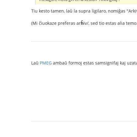
Tiu kesto tamen, laŭ la supra ligilaro, nomiĝas "Ark
(Mi ĉiuokaze preferas ar
ĥ
iv/, sed tio estas alia temo.
Laŭ
PMEG
ambaŭ formoj estas samsignifaj kaj uzata