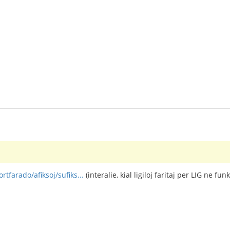
tfarado/afiksoj/sufiks...
(interalie, kial ligiloj faritaj per LIG ne funk