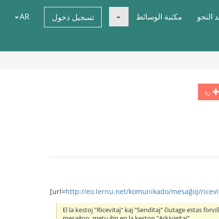
 النحو
مكتبة الوسائط
AR
تسجيل دخول
رد
[url=
http://eo.lernu.net/komunikado/mesaĝoj/ricevit
El la kestoj "Ricevitaj" kaj "Senditaj" ĉiutage estas forv
mesaĝon, metu ĝin en la keston "Arkivigitaj".