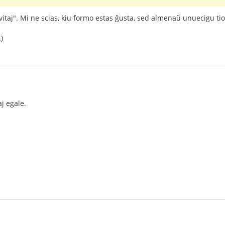
ivitaj". Mi ne scias, kiu formo estas ĝusta, sed almenaŭ unuecigu ti
)
j egale.