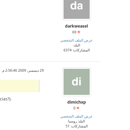
darkweasel
69
عرض الملف الشخصي
البلد:
المشاركات: 6374
29 ديسمبر، 2009 2:56:46 م
cias?).
dimichxp
0
عرض الملف الشخصي
البلد: روسيا
المشاركات: 51