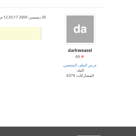
30 ديسمبر، 2009 12:35:17 م
darkweasel
69
عرض الملف الشخصي
البلد:
المشاركات: 6374