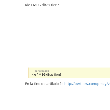
Kie PMEG diras tion?
darkweasel:
Kie PMEG diras tion?
En la fino de artikolo ĉe
http://bertilow.com/pmeg/vor