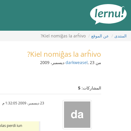
لى
لمحتويات
المنتدى
عن الموقع
Kiel nomiĝas la arĥivo?
Kiel nomiĝas la arĥivo?
من
, 23 ديسمبر، 2009
darkweasel
المشاركات:
5
23 ديسمبر، 2009 1:32:05 م
olas perdi iun