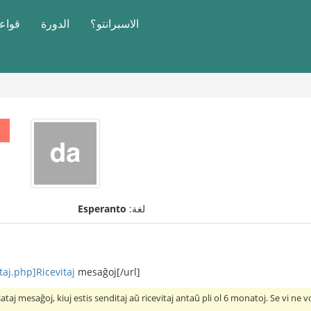
الاسبرانتو؟
الدورة
قواعد
لغة:
Esperanto
aj.php]Ricevitaj
mesaĝoj[/url]
iŝataj mesaĝoj, kiuj estis senditaj aŭ ricevitaj antaŭ pli ol 6 monatoj. Se vi ne v