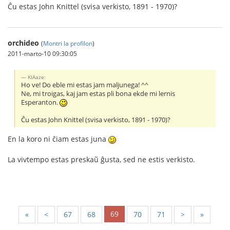
Ĉu estas John Knittel (svisa verkisto, 1891 - 1970)?
orchideo
(
Montri la profilon
)
2011-marto-10 09:30:05
KIAaze:
Ho ve! Do eble mi estas jam maljunega! ^^
Ne, mi troigas, kaj jam estas pli bona ekde mi lernis
Esperanton.
Ĉu estas John Knittel (svisa verkisto, 1891 - 1970)?
En la koro ni ĉiam estas juna
La vivtempo estas preskaũ ĝusta, sed ne estis verkisto.
69
«
<
67
68
70
71
>
»