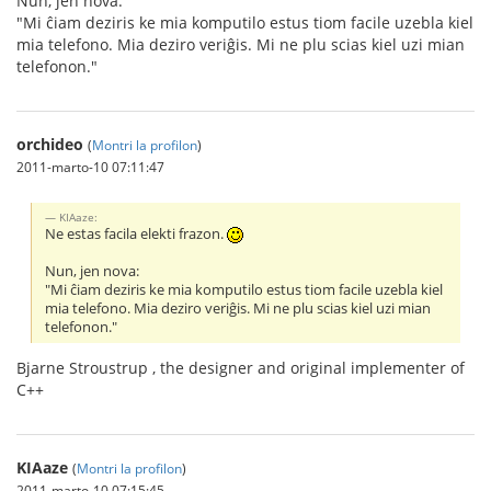
Nun, jen nova:
"Mi ĉiam deziris ke mia komputilo estus tiom facile uzebla kiel
mia telefono. Mia deziro veriĝis. Mi ne plu scias kiel uzi mian
telefonon."
orchideo
(
Montri la profilon
)
2011-marto-10 07:11:47
KIAaze:
Ne estas facila elekti frazon.
Nun, jen nova:
"Mi ĉiam deziris ke mia komputilo estus tiom facile uzebla kiel
mia telefono. Mia deziro veriĝis. Mi ne plu scias kiel uzi mian
telefonon."
Bjarne Stroustrup , the designer and original implementer of
C++
KIAaze
(
Montri la profilon
)
2011-marto-10 07:15:45