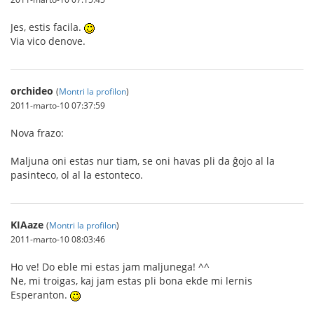
Jes, estis facila.
Via vico denove.
orchideo
(
Montri la profilon
)
2011-marto-10 07:37:59
Nova frazo:
Maljuna oni estas nur tiam, se oni havas pli da ĝojo al la
pasinteco, ol al la estonteco.
KIAaze
(
Montri la profilon
)
2011-marto-10 08:03:46
Ho ve! Do eble mi estas jam maljunega! ^^
Ne, mi troigas, kaj jam estas pli bona ekde mi lernis
Esperanton.