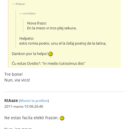
KIAaze:
orchideo:
Nova frazo:
En la mezo vi iros plej sekura.
Helpeto:
estis romia poeto, unu el la ĉefaj poetoj de la latina,
Dankon por la helpo!
Ĉu estas Ovidio?: "In medio tutissimus ibis"
Tre bone!
Nun, via vico!
KIAaze
(
Montri la profilon
)
2011-marto-10 06:26:46
Ne estas facila elekti frazon.