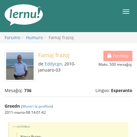
Al
la
Men
enhavo
Forumo
Humuro
Famaj frazoj
Famaj frazoj
Fermita
de
Eddycgn
, 2010-
Maks. 500 mesaĝoj.
januaro-03
Mesaĝoj:
736
Lingvo:
Esperanto
Greedn
(
Montri la profilon
)
2011-marto-08 14:01:42
orchideo:
Nova frazo: