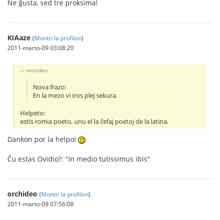
Ne ĝusta, sed tre proksima!
KIAaze
(
Montri la profilon
)
2011-marto-09 03:08:20
orchideo:
Nova frazo:
En la mezo vi iros plej sekura.
Helpeto:
estis romia poeto, unu el la ĉefaj poetoj de la latina,
Dankon por la helpo!
Ĉu estas Ovidio?: "In medio tutissimus ibis"
orchideo
(
Montri la profilon
)
2011-marto-09 07:56:08