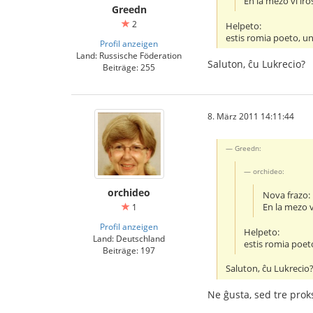
En la mezo vi iro
Greedn
2
Helpeto:
estis romia poeto, unu
Profil anzeigen
Land: Russische Föderation
Saluton, ĉu Lukrecio?
Beiträge: 255
8. März 2011 14:11:44
Greedn:
orchideo:
orchideo
Nova frazo:
En la mezo vi
1
Profil anzeigen
Helpeto:
Land: Deutschland
estis romia poeto
Beiträge: 197
Saluton, ĉu Lukrecio
Ne ĝusta, sed tre prok