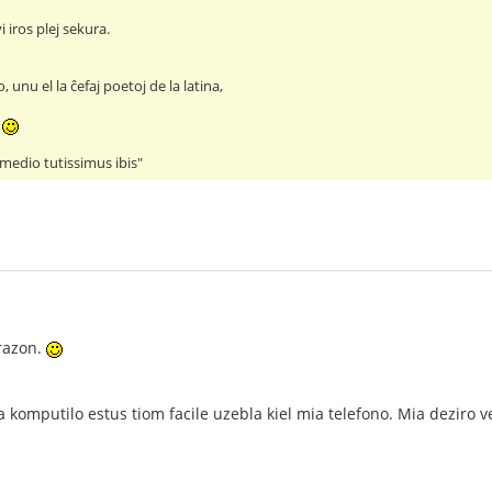
 iros plej sekura.
, unu el la ĉefaj poetoj de la latina,
!
 medio tutissimus ibis"
frazon.
 komputilo estus tiom facile uzebla kiel mia telefono. Mia deziro ve