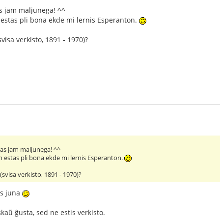
as jam maljunega! ^^
m estas pli bona ekde mi lernis Esperanton.
svisa verkisto, 1891 - 1970)?
tas jam maljunega! ^^
am estas pli bona ekde mi lernis Esperanton.
(svisa verkisto, 1891 - 1970)?
as juna
kaũ ĝusta, sed ne estis verkisto.