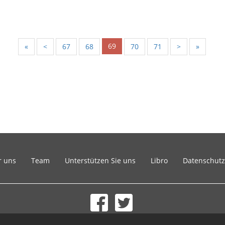
69
«
<
67
68
70
71
>
»
r uns
Team
Unterstützen Sie uns
Libro
Datenschutz
© 2002-2026 lernu.net |
Impressum