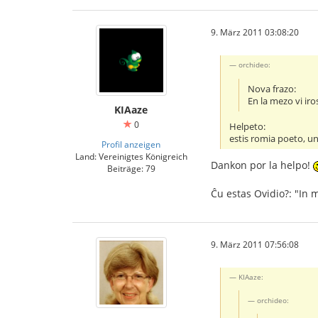
9. März 2011 03:08:20
orchideo:
Nova frazo:
En la mezo vi iro
KIAaze
0
Helpeto:
estis romia poeto, unu
Profil anzeigen
Land: Vereinigtes Königreich
Dankon por la helpo!
Beiträge: 79
Ĉu estas Ovidio?: "In 
9. März 2011 07:56:08
KIAaze:
orchideo: