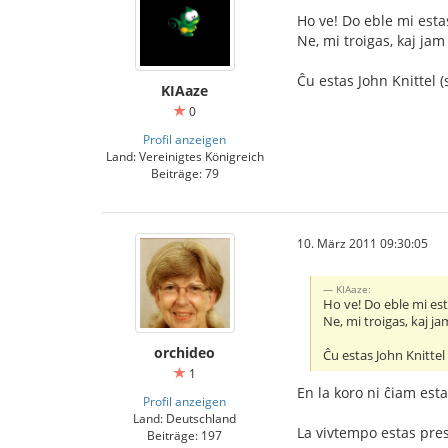
Ho ve! Do eble mi est
Ne, mi troigas, kaj ja
Ĉu estas John Knittel (
KIAaze
0
Profil anzeigen
Land: Vereinigtes Königreich
Beiträge: 79
10. März 2011 09:30:05
KIAaze:
Ho ve! Do eble mi es
Ne, mi troigas, kaj j
orchideo
Ĉu estas John Knittel 
1
En la koro ni ĉiam est
Profil anzeigen
Land: Deutschland
La vivtempo estas pres
Beiträge: 197