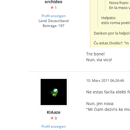
orchideo
Nova frazo:
En la mezo vi
1
Profil anzeigen
Helpeto:
Land: Deutschland
estis romia poeto
Beiträge: 197
Dankon por la helpo
Ĉu estas Ovidio?: "In
Tre bone!
Nun, via vico!
10. März 2011 06:26:46
Ne estas facila elekti 
Nun, jen nova:
"Mi ĉiam deziris ke mia
KIAaze
0
Profil anzeigen