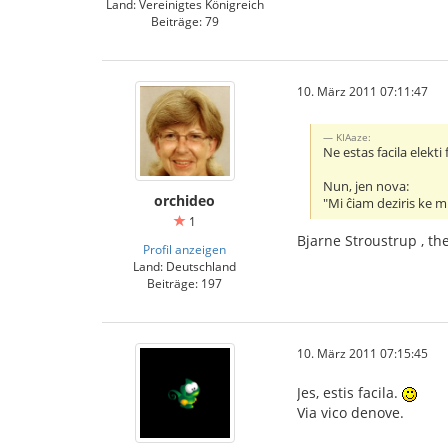
Land: Vereinigtes Königreich
Beiträge: 79
10. März 2011 07:11:47
KIAaze:
Ne estas facila elekti
Nun, jen nova:
orchideo
"Mi ĉiam deziris ke mi
1
Bjarne Stroustrup , th
Profil anzeigen
Land: Deutschland
Beiträge: 197
10. März 2011 07:15:45
Jes, estis facila.
Via vico denove.