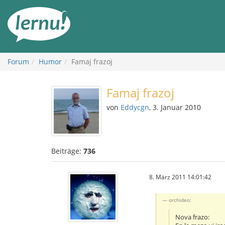
Zum
Inhalt
Forum
Humor
Famaj frazoj
Famaj frazoj
von
Eddycgn
, 3. Januar 2010
Beiträge:
736
8. März 2011 14:01:42
orchideo:
Nova frazo: