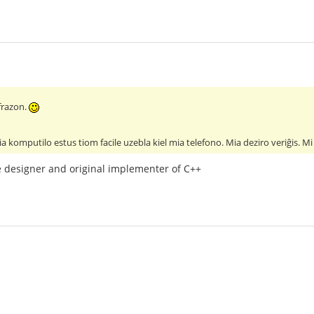
 frazon.
a komputilo estus tiom facile uzebla kiel mia telefono. Mia deziro veriĝis. Mi 
e designer and original implementer of C++