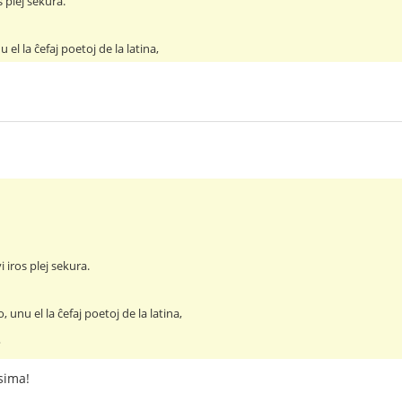
s plej sekura.
 el la ĉefaj poetoj de la latina,
 iros plej sekura.
, unu el la ĉefaj poetoj de la latina,
?
sima!