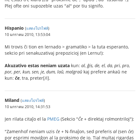
Plej ofte oni supozeble uzas "al" por tiu signifo.
Hispanio
(
แสดงโปรไฟล์
)
10 มกราคม 2010, 13:53:04
Mi trovis ĉi tion en lernado > gramatiko > la tuta esperanto,
sekcio pri senakuzativaj prepozicioj (en Lernu!):
Akuzativo estas neniam uzata
kun:
al, ĝis, de, el, da, pri, pro,
por, per, kun, sen, je, dum, laŭ, malgraŭ
kaj prefere ankaŭ ne
kun:
ĉe
, tra, preter[/i].
Miland
(
แสดงโปรไฟล์
)
10 มกราคม 2010, 14:31:53
Jen rilata citaĵo el la
PMEG
(Sekcio "
Ĉe
+ direktaj rolmontriloj"):
"Zamenhof neniam uzis
ĉe
+ N-finaĵon, sed preferis
al
(sen
ĉe
)
por esprimi moviĝon al la proksimo de io. Tial multaj rigardas