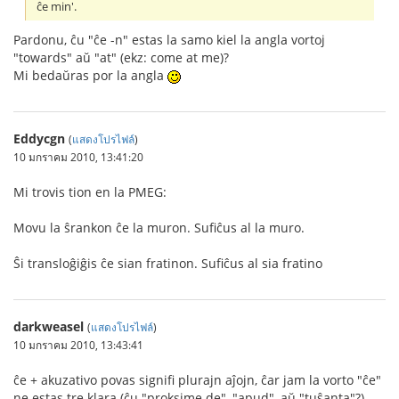
ĉe min'.
Pardonu, ĉu "ĉe -n" estas la samo kiel la angla vortoj
"towards" aŭ "at" (ekz: come at me)?
Mi bedaŭras por la angla
Eddycgn
(
แสดงโปรไฟล์
)
10 มกราคม 2010, 13:41:20
Mi trovis tion en la PMEG:
Movu la ŝrankon ĉe la muron. Sufiĉus al la muro.
Ŝi transloĝiĝis ĉe sian fratinon. Sufiĉus al sia fratino
darkweasel
(
แสดงโปรไฟล์
)
10 มกราคม 2010, 13:43:41
ĉe + akuzativo povas signifi plurajn aĵojn, ĉar jam la vorto "ĉe"
ne estas tre klara (ĉu "proksime de", "apud", aŭ "tuŝanta"?).