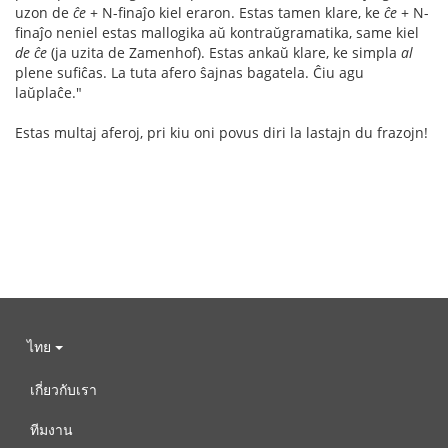
uzon de
ĉe
+ N-finaĵo kiel eraron. Estas tamen klare, ke
ĉe
+ N-
finaĵo neniel estas mallogika aŭ kontraŭgramatika, same kiel
de ĉe
(ja uzita de Zamenhof). Estas ankaŭ klare, ke simpla
al
plene sufiĉas. La tuta afero ŝajnas bagatela. Ĉiu agu
laŭplaĉe."
Estas multaj aferoj, pri kiu oni povus diri la lastajn du frazojn!
ไทย
เกี่ยวกับเรา
ทีมงาน