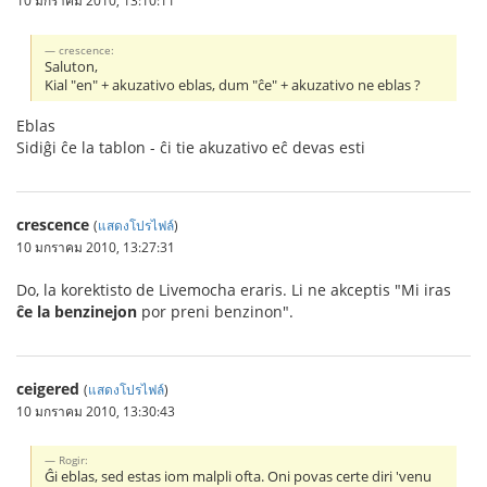
crescence:
Saluton,
Kial "en" + akuzativo eblas, dum "ĉe" + akuzativo ne eblas ?
Eblas
Sidiĝi ĉe la tablon - ĉi tie akuzativo eĉ devas esti
crescence
(
แสดงโปรไฟล์
)
10 มกราคม 2010, 13:27:31
Do, la korektisto de Livemocha eraris. Li ne akceptis "Mi iras
ĉe la benzinejon
por preni benzinon".
ceigered
(
แสดงโปรไฟล์
)
10 มกราคม 2010, 13:30:43
Rogir:
Ĝi eblas, sed estas iom malpli ofta. Oni povas certe diri 'venu