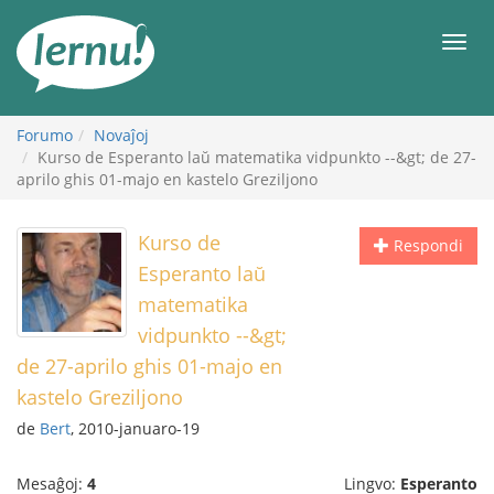
Al
la
Men
enhavo
Forumo
Novaĵoj
Kurso de Esperanto laŭ matematika vidpunkto --&gt; de 27-
aprilo ghis 01-majo en kastelo Greziljono
Kurso de
Respondi
Esperanto laŭ
matematika
vidpunkto --&gt;
de 27-aprilo ghis 01-majo en
kastelo Greziljono
de
Bert
, 2010-januaro-19
Mesaĝoj:
4
Lingvo:
Esperanto