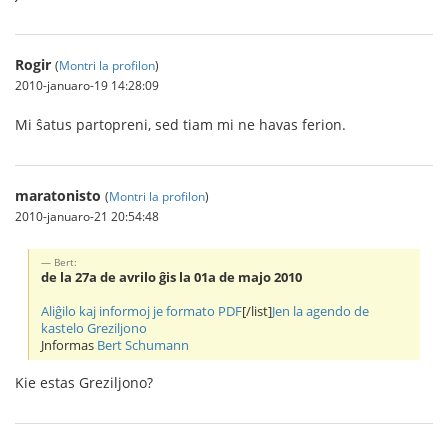
Rogir
(
Montri la profilon
)
2010-januaro-19 14:28:09
Mi ŝatus partopreni, sed tiam mi ne havas ferion.
maratonisto
(
Montri la profilon
)
2010-januaro-21 20:54:48
Bert:
de la 27a de avrilo ĝis la 01a de majo 2010
Aliĝilo kaj informoj je formato PDF
[/list]
Jen la agendo de
kastelo Greziljono
Jnformas
Bert Schumann
Kie estas Greziljono?