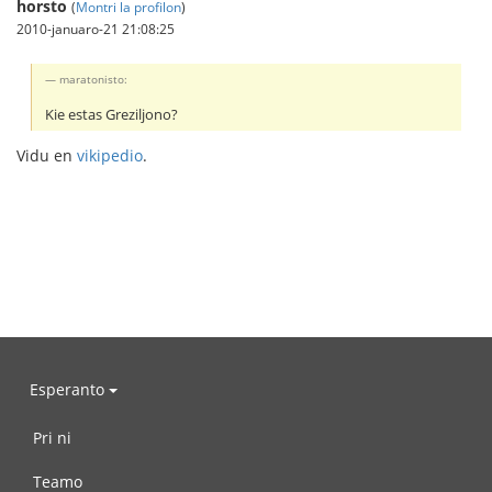
horsto
(
Montri la profilon
)
2010-januaro-21 21:08:25
maratonisto:
Kie estas Greziljono?
Vidu en
vikipedio
.
Esperanto
Pri ni
Teamo