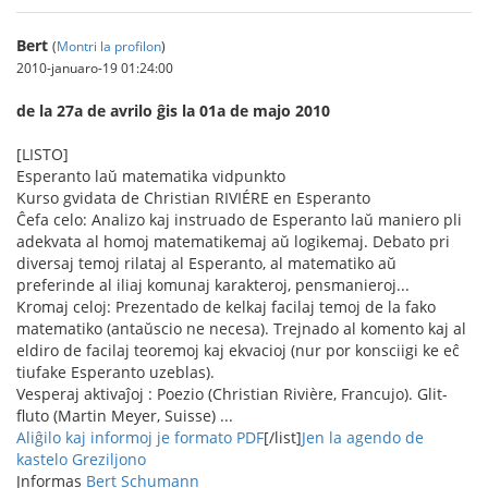
Bert
(
Montri la profilon
)
2010-januaro-19 01:24:00
de la 27a de avrilo ĝis la 01a de majo 2010
[LISTO]
Esperanto laŭ matematika vidpunkto
Kurso gvidata de Christian RIVIÉRE en Esperanto
Ĉefa celo: Analizo kaj instruado de Esperanto laŭ maniero pli
adekvata al homoj matematikemaj aŭ logikemaj. Debato pri
diversaj temoj rilataj al Esperanto, al matematiko aŭ
preferinde al iliaj komunaj karakteroj, pensmanieroj...
Kromaj celoj: Prezentado de kelkaj facilaj temoj de la fako
matematiko (antaŭscio ne necesa). Trejnado al komento kaj al
eldiro de facilaj teoremoj kaj ekvacioj (nur por konsciigi ke eĉ
tiufake Esperanto uzeblas).
Vesperaj aktivaĵoj : Poezio (Christian Rivière, Francujo). Glit-
fluto (Martin Meyer, Suisse) ...
Aliĝilo kaj informoj je formato PDF
[/list]
Jen la agendo de
kastelo Greziljono
Jnformas
Bert Schumann