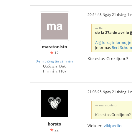
20:54:48 Ngày 21 tháng 1
Bert:
de la 27a de avrilo 
Aliĝilo kaj informoj 
maratonisto
Jnformas
Bert Schu
12
Kie estas Greziljono?
Xem thông tin cá nhân
Quốc gia: Đức
Tin nhắn: 1107
21:08:25 Ngày 21 tháng 1
maratonisto:
Kie estas Greziljono?
horsto
Vidu en
vikipedio
.
22