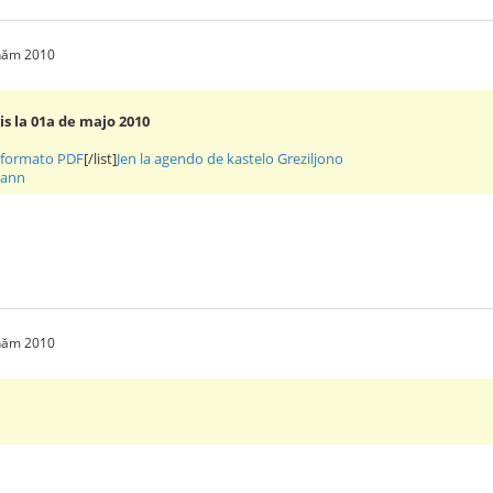
 năm 2010
ĝis la 01a de majo 2010
je formato PDF
[/list]
Jen la agendo de kastelo Greziljono
mann
 năm 2010