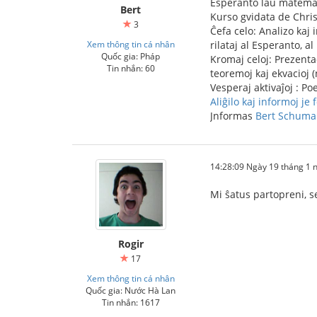
Esperanto laŭ matema
Bert
Kurso gvidata de Chri
3
Ĉefa celo: Analizo kaj
Xem thông tin cá nhân
rilataj al Esperanto, a
Quốc gia: Pháp
Kromaj celoj: Prezenta
Tin nhắn: 60
teoremoj kaj ekvacioj (
Vesperaj aktivaĵoj : Poe
Aliĝilo kaj informoj je
Jnformas
Bert Schum
14:28:09 Ngày 19 tháng 1
Mi ŝatus partopreni, s
Rogir
17
Xem thông tin cá nhân
Quốc gia: Nước Hà Lan
Tin nhắn: 1617