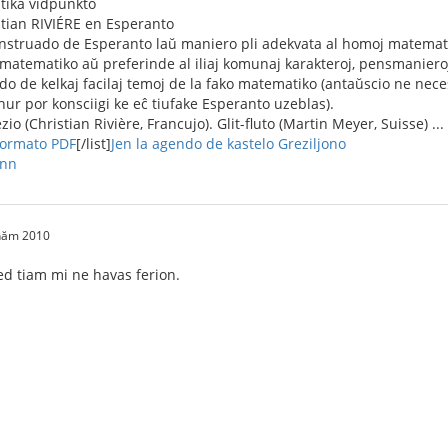
tika vidpunkto
stian RIVIÉRE en Esperanto
 instruado de Esperanto laŭ maniero pli adekvata al homoj matemat
l matematiko aŭ preferinde al iliaj komunaj karakteroj, pensmanieroj
do de kelkaj facilaj temoj de la fako matematiko (antaŭscio ne neces
nur por konsciigi ke eĉ tiufake Esperanto uzeblas).
zio (Christian Rivière, Francujo). Glit-fluto (Martin Meyer, Suisse) ...
 formato PDF
[/list]
Jen la agendo de kastelo Greziljono
ann
 năm 2010
ed tiam mi ne havas ferion.