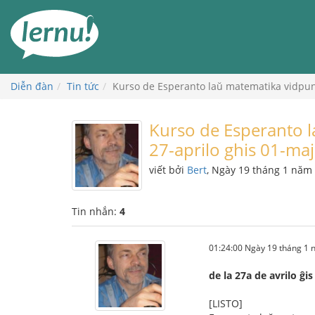
Đi
đến
phần
nội
dung
Diễn đàn
Tin tức
Kurso de Esperanto laŭ matematika vidpunkt
Kurso de Esperanto l
27-aprilo ghis 01-maj
viết bởi
Bert
, Ngày 19 tháng 1 năm
Tin nhắn:
4
01:24:00 Ngày 19 tháng 1
de la 27a de avrilo ĝi
[LISTO]