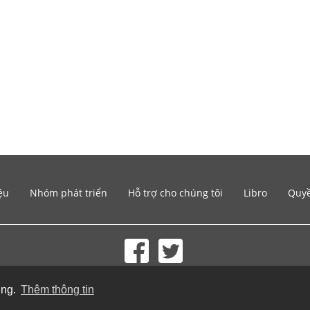
ệu
Nhóm phát triển
Hỗ trợ cho chúng tôi
Libro
Quyề
© 2002-2026 lernu.net |
Impressum
ụng.
Thêm thông tin