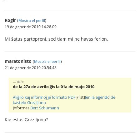
Rogir
(
Mostra el perfil
)
19 de gener de 2010 14.28.09
Mi ŝatus partopreni, sed tiam mi ne havas ferion.
maratonisto
(
Mostra el perfil
)
21 de gener de 2010 20.54.48
Bert:
de la 27a de avrilo ĝis la 01a de majo 2010
Aliĝilo kaj informoj je formato PDF
[/list]
Jen la agendo de
kastelo Greziljono
Jnformas
Bert Schumann
Kie estas Greziljono?