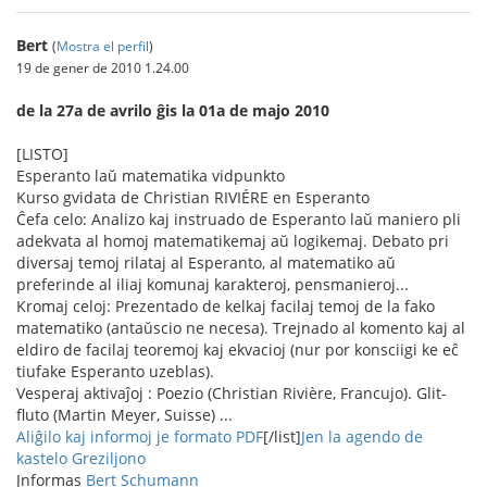
Bert
(
Mostra el perfil
)
19 de gener de 2010 1.24.00
de la 27a de avrilo ĝis la 01a de majo 2010
[LISTO]
Esperanto laŭ matematika vidpunkto
Kurso gvidata de Christian RIVIÉRE en Esperanto
Ĉefa celo: Analizo kaj instruado de Esperanto laŭ maniero pli
adekvata al homoj matematikemaj aŭ logikemaj. Debato pri
diversaj temoj rilataj al Esperanto, al matematiko aŭ
preferinde al iliaj komunaj karakteroj, pensmanieroj...
Kromaj celoj: Prezentado de kelkaj facilaj temoj de la fako
matematiko (antaŭscio ne necesa). Trejnado al komento kaj al
eldiro de facilaj teoremoj kaj ekvacioj (nur por konsciigi ke eĉ
tiufake Esperanto uzeblas).
Vesperaj aktivaĵoj : Poezio (Christian Rivière, Francujo). Glit-
fluto (Martin Meyer, Suisse) ...
Aliĝilo kaj informoj je formato PDF
[/list]
Jen la agendo de
kastelo Greziljono
Jnformas
Bert Schumann