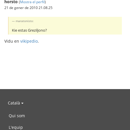
horsto
(
Mostra el perfil
)
21 de gener de 2010 21.08.25
maratonisto:
Kie estas Greziljono?
Vidu en
vikipedio
.
Català
Qui som
L'equip