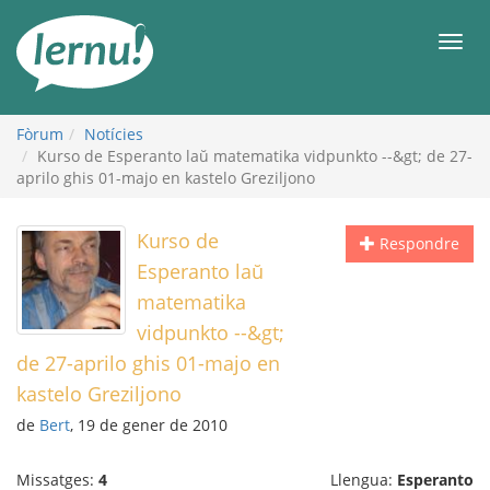
Al
contingut
Men
Fòrum
Notícies
Kurso de Esperanto laŭ matematika vidpunkto --&gt; de 27-
aprilo ghis 01-majo en kastelo Greziljono
Kurso de
Respondre
Esperanto laŭ
matematika
vidpunkto --&gt;
de 27-aprilo ghis 01-majo en
kastelo Greziljono
de
Bert
, 19 de gener de 2010
Missatges:
4
Llengua:
Esperanto