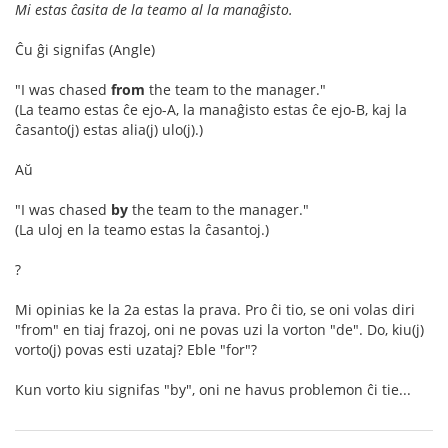
Mi estas ĉasita de la teamo al la manaĝisto.
Ĉu ĝi signifas (Angle)
"I was chased
from
the team to the manager."
(La teamo estas ĉe ejo-A, la manaĝisto estas ĉe ejo-B, kaj la
ĉasanto(j) estas alia(j) ulo(j).)
Aŭ
"I was chased
by
the team to the manager."
(La uloj en la teamo estas la ĉasantoj.)
?
Mi opinias ke la 2a estas la prava. Pro ĉi tio, se oni volas diri
"from" en tiaj frazoj, oni ne povas uzi la vorton "de". Do, kiu(j)
vorto(j) povas esti uzataj? Eble "for"?
Kun vorto kiu signifas "by", oni ne havus problemon ĉi tie...