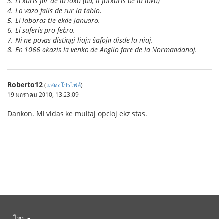
3. Li kuris
for de
la loko (aŭ, li
for
kuris de la loko)
4. La vazo falis
de sur
la tablo.
5. Li laboras tie
ekde
januaro.
6. Li suferis
pro
febro.
7. Ni ne povas distingi liajn ŝafojn
disde
la niaj.
8. En 1066 okazis la venko de Anglio
fare de
la Normandanoj.
Roberto12
(
แสดงโปรไฟล์
)
19 มกราคม 2010, 13:23:09
Dankon. Mi vidas ke multaj opcioj ekzistas.
ไทย