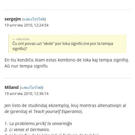
sergejm
(
แสดงโปรไฟล์
)
19 มกราคม 2010, 12:24:54
niko-tina:
Ĉu oni povas uzi "ekde" por loka signifo (ne por la tempa
signifo)?
En tiu kondiĉo, kiam estas kombino de loka kaj tempa signifoj.
Aŭ nur tempa signifo.
Miland
(
แสดงโปรไฟล์
)
19 มกราคม 2010, 12:36:14
Jen listo de studindaj ekzemploj, kiuj montras altenativojn al
de
(prenitaj el
Teach yourself Esperanto
).
1. La problemo
pri/k] la senarmiĝo
2. Li venas
el
Germanio.