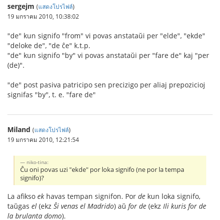
sergejm
(
แสดงโปรไฟล์
)
19 มกราคม 2010, 10:38:02
"de" kun signifo "from" vi povas anstataŭi per "elde", "ekde"
"deloke de", "de ĉe" k.t.p.
"de" kun signifo "by" vi povas anstataŭi per "fare de" kaj "per
(de)".
"de" post pasiva patricipo sen precizigo per aliaj prepozicioj
signifas "by", t. e. "fare de"
Miland
(
แสดงโปรไฟล์
)
19 มกราคม 2010, 12:21:54
niko-tina:
Ĉu oni povas uzi "ekde" por loka signifo (ne por la tempa
signifo)?
La afikso
ek
havas tempan signifon. Por
de
kun loka signifo,
taŭgas
el
(ekz
Ŝi venas el Madrido
) aŭ
for de
(ekz
Ili kuris for de
la brulanta domo
).