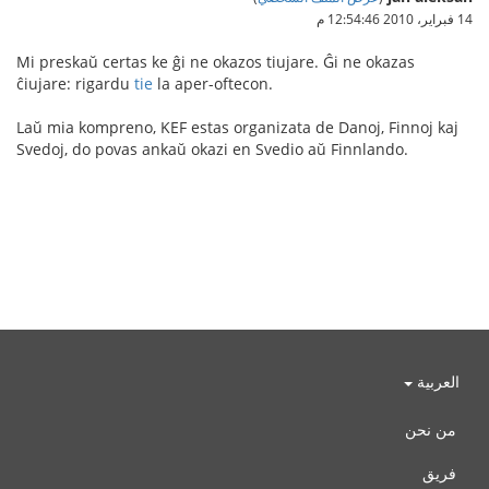
14 فبراير، 2010 12:54:46 م
Mi preskaŭ certas ke ĝi ne okazos tiujare. Ĝi ne okazas
ĉiujare: rigardu
tie
la aper-oftecon.
Laŭ mia kompreno, KEF estas organizata de Danoj, Finnoj kaj
Svedoj, do povas ankaŭ okazi en Svedio aŭ Finnlando.
العربية
من نحن
فريق