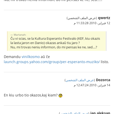
qwertz
(عرض الملف الشخصي)
12 فبراير، 2010 11:33:28 م
Marlanah:
Ĉu vi scias, se la Kultura Esperanto Festivalo (KEF, kiu okazis
la lasta jaron en Danio) okazas ankaŭ tiu jaro ?
Nu, mi trovas neniu informon, do mi pensas ke ne, sed....?
Demandu
vinilkosmo
aŭ ĉe
launch.groups.yahoo.com/group/per-esperanto-muziko/
listo.
Dozorca
(
عرض الملف الشخصي
)
14 فبراير، 2010 12:47:24 م
En kiu urbo tio okazos,kaj kiam?
jan aleksan
(
عرض الملف الشخصي
)