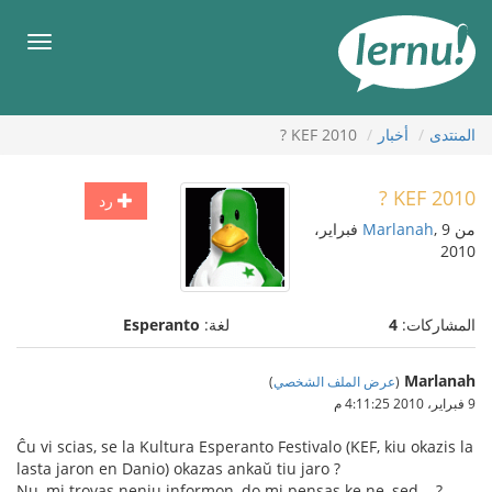
لى
لمحتويات
قائمة
طعام
المنتدى
أخبار
KEF 2010 ?
KEF 2010 ?
رد
من
Marlanah
, 9 فبراير،
2010
المشاركات:
4
لغة:
Esperanto
Marlanah
(
عرض الملف الشخصي
)
9 فبراير، 2010 4:11:25 م
Ĉu vi scias, se la Kultura Esperanto Festivalo (KEF, kiu okazis la
lasta jaron en Danio) okazas ankaŭ tiu jaro ?
Nu, mi trovas neniu informon, do mi pensas ke ne, sed....?