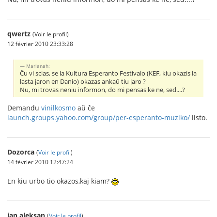
qwertz
(Voir le profil)
12 février 2010 23:33:28
Marlanah:
Ĉu vi scias, se la Kultura Esperanto Festivalo (KEF, kiu okazis la
lasta jaron en Danio) okazas ankaŭ tiu jaro ?
Nu, mi trovas neniu informon, do mi pensas ke ne, sed....?
Demandu
vinilkosmo
aŭ ĉe
launch.groups.yahoo.com/group/per-esperanto-muziko/
listo.
Dozorca
(
Voir le profil
)
14 février 2010 12:47:24
En kiu urbo tio okazos,kaj kiam?
jan aleksan
(
Voir le profil
)