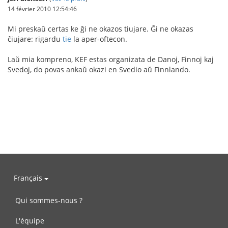
14 février 2010 12:54:46
Mi preskaŭ certas ke ĝi ne okazos tiujare. Ĝi ne okazas
ĉiujare: rigardu
tie
la aper-oftecon.
Laŭ mia kompreno, KEF estas organizata de Danoj, Finnoj kaj
Svedoj, do povas ankaŭ okazi en Svedio aŭ Finnlando.
Français
Qui sommes-nous ?
L'équipe