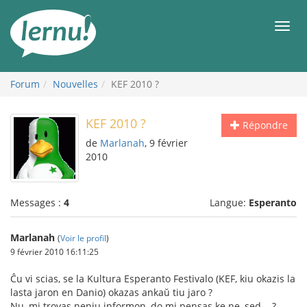
Aller
au
Men
contenu
Forum
Nouvelles
KEF 2010 ?
KEF 2010 ?
Répondre
de
Marlanah
, 9 février
2010
Messages :
4
Langue:
Esperanto
Marlanah
(
Voir le profil
)
9 février 2010 16:11:25
Ĉu vi scias, se la Kultura Esperanto Festivalo (KEF, kiu okazis la
lasta jaron en Danio) okazas ankaŭ tiu jaro ?
Nu, mi trovas neniu informon, do mi pensas ke ne, sed....?