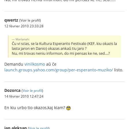
qwertz
(Voir le profil)
12 février 2010 23:33:28
Marlanah:
Ĉu vi scias, se la Kultura Esperanto Festivalo (KEF, kiu okazis la
lasta jaron en Danio) okazas ankaŭ tiu jaro ?
Nu, mi trovas neniu informon, do mi pensas ke ne, sed....?
Demandu
vinilkosmo
aŭ ĉe
launch.groups.yahoo.com/group/per-esperanto-muziko/
listo.
Dozorca
(
Voir le profil
)
14 février 2010 12:47:24
En kiu urbo tio okazos,kaj kiam?
jan aleksan
(
Voir le profil
)