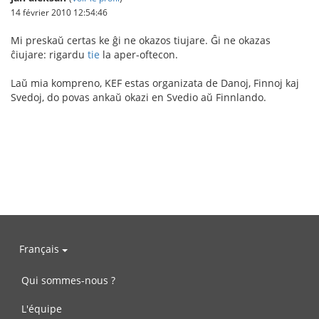
14 février 2010 12:54:46
Mi preskaŭ certas ke ĝi ne okazos tiujare. Ĝi ne okazas
ĉiujare: rigardu
tie
la aper-oftecon.
Laŭ mia kompreno, KEF estas organizata de Danoj, Finnoj kaj
Svedoj, do povas ankaŭ okazi en Svedio aŭ Finnlando.
Français
Qui sommes-nous ?
L'équipe