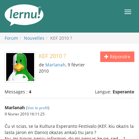
Aller
au
Men
contenu
Forum
Nouvelles
KEF 2010 ?
KEF 2010 ?
Répondre
de
Marlanah
, 9 février
2010
Messages :
4
Langue:
Esperanto
Marlanah
(
Voir le profil
)
9 février 2010 16:11:25
Ĉu vi scias, se la Kultura Esperanto Festivalo (KEF, kiu okazis la
lasta jaron en Danio) okazas ankaŭ tiu jaro ?
Nu, mi trovas neniu informon, do mi pensas ke ne, sed....?