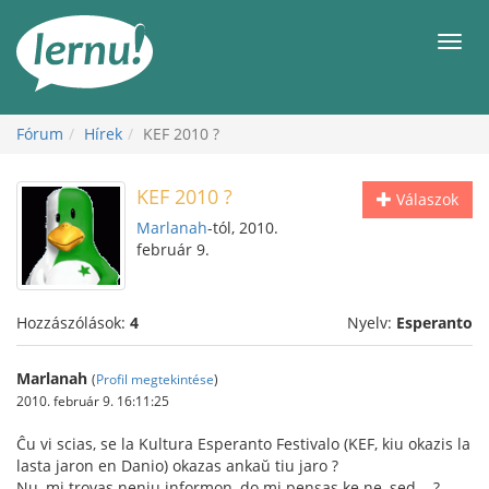
Tartalom
Men
Fórum
Hírek
KEF 2010 ?
KEF 2010 ?
Válaszok
Marlanah
-tól, 2010.
február 9.
Hozzászólások:
4
Nyelv:
Esperanto
Marlanah
(
Profil megtekintése
)
2010. február 9. 16:11:25
Ĉu vi scias, se la Kultura Esperanto Festivalo (KEF, kiu okazis la
lasta jaron en Danio) okazas ankaŭ tiu jaro ?
Nu, mi trovas neniu informon, do mi pensas ke ne, sed....?