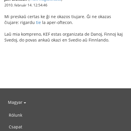
2010. február 14. 12:54:46
Mi preskaŭ certas ke ĝi ne okazos tiujare. Ĝi ne okazas
ĉiujare: rigardu
tie
la aper-oftecon.
Laŭ mia kompreno, KEF estas organizata de Danoj, Finnoj kaj
Svedoj, do povas ankaŭ okazi en Svedio aŭ Finnlando.
Magyar
Rólunk
Csapat