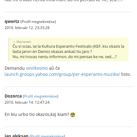
qwertz
(Profil megtekintése)
2010. február 12. 23:33:28
Marlanah:
Ĉu vi scias, se la Kultura Esperanto Festivalo (KEF, kiu okazis la
lasta jaron en Danio) okazas ankaŭ tiu jaro ?
Nu, mi trovas neniu informon, do mi pensas ke ne, sed....?
Demandu
vinilkosmo
aŭ ĉe
launch.groups.yahoo.com/group/per-esperanto-muziko/
listo.
Dozorca
(
Profil megtekintése
)
2010. február 14. 12:47:24
En kiu urbo tio okazos,kaj kiam?
jan aleksan
(
Profil megtekintése
)