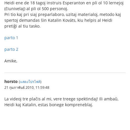
Heidi ene de 18 tagoj instruis Esperanton en pli ol 10 lernejoj
(ĉiunivelaj) al pli ol 500 personoj.
Pri tio kaj pri siaj preparlaboro, uzitaj materialoj, metodo kaj
spertoj demandas ŝin Katalin Kováts, kiu helpis al Heidi
pretiĝi al tiu tasko.
parto 1
parto 2
Amike,
horsto
(
แสดงโปรไฟล์
)
21 กุมภาพันธ์ 2010, 11:59:48
La videoj tre plaĉis al mi, vere treege spektindaj! Ili ambaŭ,
Heidi kaj Katalin, estas bonege kompreneblaj.