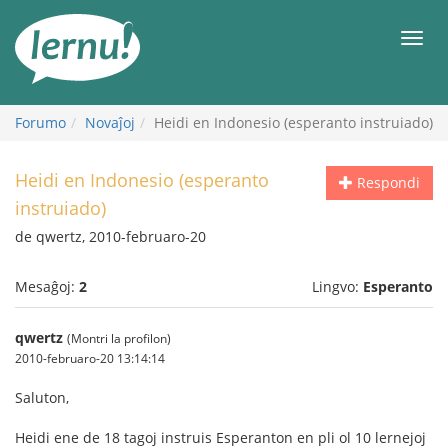
Al
la
Men
enhavo
Forumo
Novaĵoj
Heidi en Indonesio (esperanto instruiado)
Heidi en Indonesio (esperanto
Respondi
instruiado)
de qwertz, 2010-februaro-20
Mesaĝoj:
2
Lingvo:
Esperanto
qwertz
(Montri la profilon)
2010-februaro-20 13:14:14
Saluton,
Heidi ene de 18 tagoj instruis Esperanton en pli ol 10 lernejoj