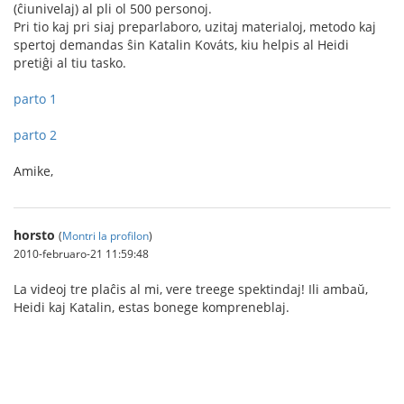
(ĉiunivelaj) al pli ol 500 personoj.
Pri tio kaj pri siaj preparlaboro, uzitaj materialoj, metodo kaj
spertoj demandas ŝin Katalin Kováts, kiu helpis al Heidi
pretiĝi al tiu tasko.
parto 1
parto 2
Amike,
horsto
(
Montri la profilon
)
2010-februaro-21 11:59:48
La videoj tre plaĉis al mi, vere treege spektindaj! Ili ambaŭ,
Heidi kaj Katalin, estas bonege kompreneblaj.