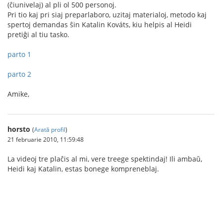
(ĉiunivelaj) al pli ol 500 personoj.
Pri tio kaj pri siaj preparlaboro, uzitaj materialoj, metodo kaj
spertoj demandas ŝin Katalin Kováts, kiu helpis al Heidi
pretiĝi al tiu tasko.
parto 1
parto 2
Amike,
horsto
(
Arată profil
)
21 februarie 2010, 11:59:48
La videoj tre plaĉis al mi, vere treege spektindaj! Ili ambaŭ,
Heidi kaj Katalin, estas bonege kompreneblaj.