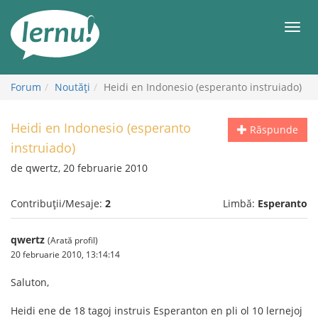
Mergi
la
Meni
conținut
Forum
Noutăţi
Heidi en Indonesio (esperanto instruiado)
Heidi en Indonesio (esperanto
Răspunde
instruiado)
de qwertz, 20 februarie 2010
Contribuții/Mesaje:
2
Limbă:
Esperanto
qwertz
(Arată profil)
20 februarie 2010, 13:14:14
Saluton,
Heidi ene de 18 tagoj instruis Esperanton en pli ol 10 lernejoj