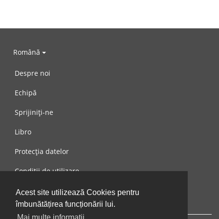
Română
Despre noi
Echipă
Sprijiniți-ne
Libro
Protecția datelor
Condiții de utilizare
Mesaj către noi
Acest site utilizează Cookies pentru
îmbunătățirea funcționării lui.
Mai multe informații