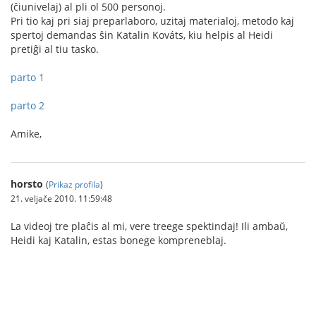
(ĉiunivelaj) al pli ol 500 personoj.
Pri tio kaj pri siaj preparlaboro, uzitaj materialoj, metodo kaj
spertoj demandas ŝin Katalin Kováts, kiu helpis al Heidi
pretiĝi al tiu tasko.
parto 1
parto 2
Amike,
horsto
(
Prikaz profila
)
21. veljače 2010. 11:59:48
La videoj tre plaĉis al mi, vere treege spektindaj! Ili ambaŭ,
Heidi kaj Katalin, estas bonege kompreneblaj.