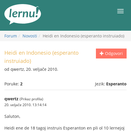
Sadržaj
Meni
Forum
Novosti
Heidi en Indonesio (esperanto instruiado)
Heidi en Indonesio (esperanto
Odgovori
instruiado)
od qwertz, 20. veljače 2010.
Poruke:
2
Jezik:
Esperanto
qwertz
(Prikaz profila)
20. veljače 2010. 13:14:14
Saluton,
Heidi ene de 18 tagoj instruis Esperanton en pli ol 10 lernejoj