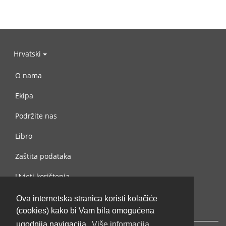
Hrvatski
O nama
Ekipa
Podržite nas
Libro
Zaštita podataka
Uvjeti korištenja
Kontaktiraj nas
Ova internetska stranica koristi kolačiće
(cookies) kako bi Vam bila omogućena
ugodnija navigacija.
Više informacija