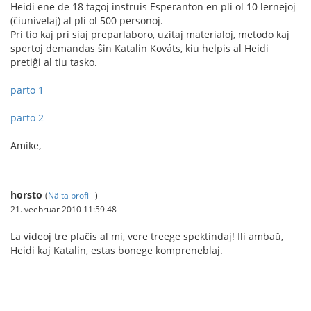
Heidi ene de 18 tagoj instruis Esperanton en pli ol 10 lernejoj
(ĉiunivelaj) al pli ol 500 personoj.
Pri tio kaj pri siaj preparlaboro, uzitaj materialoj, metodo kaj
spertoj demandas ŝin Katalin Kováts, kiu helpis al Heidi
pretiĝi al tiu tasko.
parto 1
parto 2
Amike,
horsto
(
Näita profiili
)
21. veebruar 2010 11:59.48
La videoj tre plaĉis al mi, vere treege spektindaj! Ili ambaŭ,
Heidi kaj Katalin, estas bonege kompreneblaj.