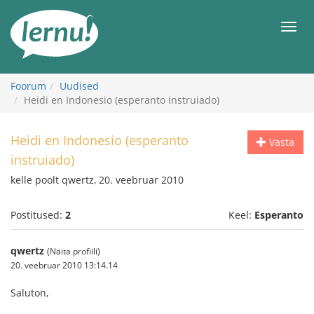
Sisu
juurde
Men
Foorum
Uudised
Heidi en Indonesio (esperanto instruiado)
Heidi en Indonesio (esperanto
Vasta
instruiado)
kelle poolt qwertz, 20. veebruar 2010
Postitused:
2
Keel:
Esperanto
qwertz
(Näita profiili)
20. veebruar 2010 13:14.14
Saluton,