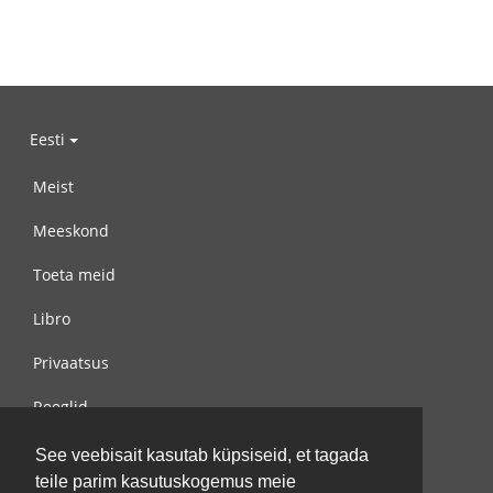
Eesti
Meist
Meeskond
Toeta meid
Libro
Privaatsus
Reeglid
Võta meiega ühendust
See veebisait kasutab küpsiseid, et tagada
teile parim kasutuskogemus meie