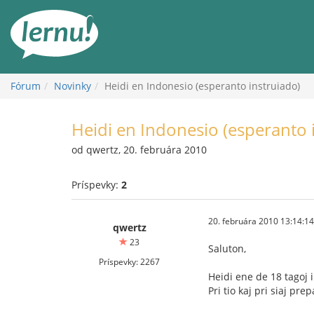
Späť
na
obsah
Fórum
Novinky
Heidi en Indonesio (esperanto instruiado)
Heidi en Indonesio (esperanto 
od qwertz, 20. februára 2010
Príspevky:
2
20. februára 2010 13:14:14
qwertz
23
Saluton,
Príspevky: 2267
Heidi ene de 18 tagoj i
Pri tio kaj pri siaj pr