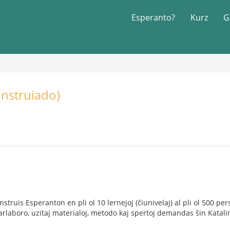
Esperanto?
Kurz
G
instruiado)
nstruis Esperanton en pli ol 10 lernejoj (ĉiunivelaj) al pli ol 500 per
eparlaboro, uzitaj materialoj, metodo kaj spertoj demandas ŝin Katalin 