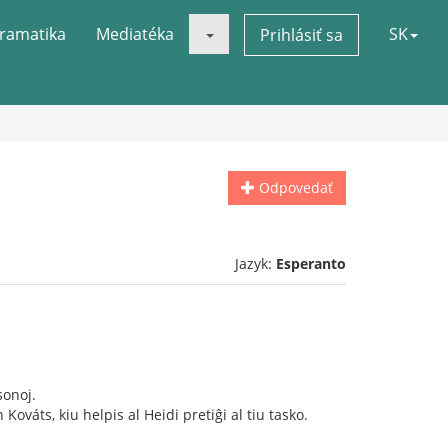
ramatika
Mediatéka
SK
Prihlásiť sa
Odpovedať
Jazyk:
Esperanto
sonoj.
Kováts, kiu helpis al Heidi pretiĝi al tiu tasko.