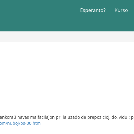
Esperanto?
Kurso
ankoraŭ havas malfacilaĵon pri la uzado de prepozicioj, do, vidu : p
com/nuboj/bs-00.htm