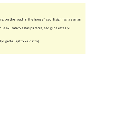
re, on the road, in the house", sed ili signifas la saman
a akuzativo estas pli facila, sed ĝi ne estas pli
li gette. [getto = Ghetto]