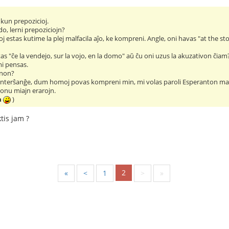
kun prepozicioj.
o, lerni prepoziciojn?
oj estas kutime la plej malfacila aĵo, ke kompreni. Angle, oni havas "at the sto
s "ĉe la vendejo, sur la vojo, en la domo" aŭ ĉu oni uzus la akuzativon ĉiam? L
i pensas.
inon?
" interŝanĝe, dum homoj povas kompreni min, mi volas paroli Esperanton malp
donu miajn erarojn.
a
)
tis jam ?
2
«
<
1
>
»