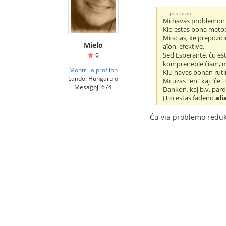
pastorant:
Mi havas problemon 
Kio estas bona metod
Mi scias, ke prepozici
Mielo
aĵon, efektive.
Sed Esperante, ĉu esta
9
kompreneble ĉiam, m
Montri la profilon
Kiu havas bonan rut
Lando: Hungarujo
Mi uzas "en" kaj "ĉe
Mesaĝoj: 674
Dankon, kaj b.v. par
(Tio estas fadeno
ali
Ĉu via problemo reduk