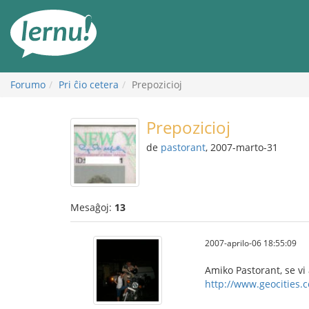
Al
la
enhavo
Forumo
Pri ĉio cetera
Prepozicioj
Prepozicioj
de
pastorant
, 2007-marto-31
Mesaĝoj:
13
2007-aprilo-06 18:55:09
Amiko Pastorant, se vi 
http://www.geocities.