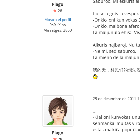
Saburoo. Mi ekkuris al
Flago
28
tiu sola ĝuis la vespe
Mostra el perfil
-Onklo, oni kun vokas S
País: Xina
-Onklo, malbona afero.
Missatges: 2863
La maljunulo eĥis: -Ve
Alkuris najbaroj. Nu tuj
-Ne mi, sed saburoo.
La mieno de la maljunu
...
我的天，村民们的想法没有
29 de desembre de 2011 1
...
-Kial oni kunvokas unue
senmanka, multas viroj,
estas malriĉa popr ĉi
Flago
28