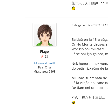
第二天，人们回到Saburoon
3 de gener de 2012 2.09.1
...
Baldaŭ en la 13-a aŭg.,
Onklo Morita devigis si
-Por kio oni militas？
Flago
Eĉ se oni ĝin gajnos, 
28
Mostra el perfil
Nek honoron nek vomaĵo
País: Xina
do petis rizkaĉon de la 
Missatges: 2863
Mi vivas subtenata de l
Eĉ la vilaĝa policano n
De tiam oni unu post la
...
不久，在八月十三日...