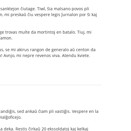
n sanktejon ĉiutage. Tiwl, ŝia malsano povos pli
n, mi preskaŭ ĉiu vespere legis ĵurnalon por ŝi kaj
age trovas multe da mortintoj en batalo. Tiuj, mi
 famon.
ĝojus, se mi akirus rangon de generalo aŭ centon da
! Avnjo, mi nepre revenos viva. Atendu kviete.
andiĝis, sed ankaŭ ĉiam pli vastiĝis. Vespere en la
ialĝoficejo.
a deka. Restis ĉirkaŭ 20 ekssoldatoj kaj kelkaj