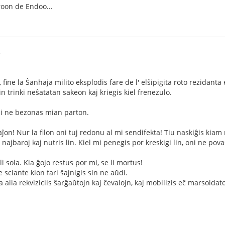
 de Endoo...
3
 fine la Ŝanhaja milito eksplodis fare de l' elŝipigita roto rezidanta
n trinki neŝatatan sakeon kaj kriegis kiel frenezulo.
mi ne bezonas mian parton.
n! Nur la filon oni tuj redonu al mi sendifekta! Tiu naskiĝis kiam m
najbaroj kaj nutris lin. Kiel mi penegis por kreskigi lin, oni ne povas
i sola. Kia ĝojo restus por mi, se li mortus!
e sciante kion fari ŝajnigis sin ne aŭdi.
 alia rekviziciis ŝarĝaŭtojn kaj ĉevalojn, kaj mobilizis eĉ marsoldato