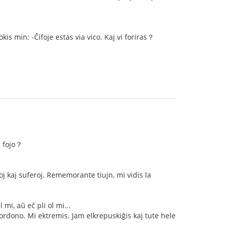
kis min: -Ĉifoje estas via vico. Kaj vi foriras？
i fojo？
ĉoj kaj suferoj. Rememorante tiujn, mi vidis la
 mi, aŭ eĉ pli ol mi...
 ordono. Mi ektremis. Jam elkrepuskiĝis kaj tute hele