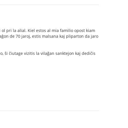
 ol pri la alial. Kiel estos al mia familio opost kiam
ĝon de 70 jaroj, estis malsana kaj pliparton da jaro
 ŝi ĉiutage vizitis la vilaĝan sanktejon kaj dediĉis