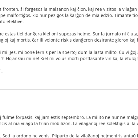
s fronten, ŝi forgesos la malsanon kaj ĉion, kaj ree vizitos la vilaĝa
mpe malfortiĝos, kio nur pezigos la ŝarĝon de mia edzio. Timante tio
ito efektive.
ne estas tiel danĝera kiel oni supozas hejme. Sur la ĵurnalo ni ĉiut
 kugloj kaj mortis, ĉar ili volonte riskis danĝeron dezirante gloron kaj
pri mi. Jes, mi bone lernis per la spertoj dum la lasta milito. Ĉu vi 
 Ho,ankaŭ mi ne! Kiel mi volus morti postlasante vin kaj la etulojn
..
0
 fulme forpasis, kaj jam estis septembro. La milito ne nur ne malgr
s al nia vilaĝo la trian mobilizon. La vilaĝanoj ree kolektiĝis al la v
 Sed la ordono ne venis. Pliparto de la vilaĝanoj hejmeniris antaŭ l