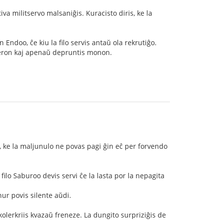
iva militservo malsaniĝis. Kuracisto diris, ke la
Endoo, ĉe kiu la filo servis antaŭ ola rekrutiĝo.
 teron kaj apenaŭ depruntis monon.
do, ke la maljunulo ne povas pagi ĝin eĉ per forvendo
filo Saburoo devis servi ĉe la lasta por la nepagita
nur povis silente aŭdi.
kolerkriis kvazaŭ freneze. La dungito surpriziĝis de