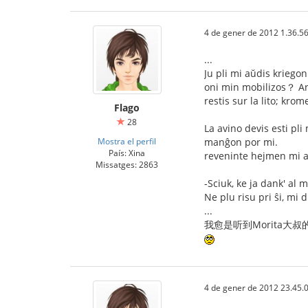
4 de gener de 2012 1.36.5
...
Ju pli mi aŭdis kriegon 
oni min mobilizos？ Ank
restis sur la lito; krom
Flago
28
La avino devis esti pli
Mostra el perfil
manĝon por mi.
País: Xina
reveninte hejmen mi aŭ
Missatges: 2863
-Sciuk, ke ja dank' al m
Ne plu risu pri ŝi, mi d
...
我愈是听到Morita大叔的
4 de gener de 2012 23.45.