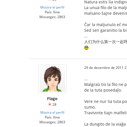
Natura estis lia indign
Mostra el perfil
La unua filo de la malj
País: Xina
malsano ŝajne devenis
Missatges: 2863
Ĉar la maljunulo eĉ mon
Sed sen garanitio la b
...
人们为什么第一次一起呼唤
29 de desembre de 2011 2
...
Malgraŭ tio la filo ne 
de la tuta posedaĵo.
Flago
Vere ne nur lia tuta po
28
sumo.
Mostra el perfil
Travivinte tiajn malfel
País: Xina
Missatges: 2863
La dungito de la viaĝa