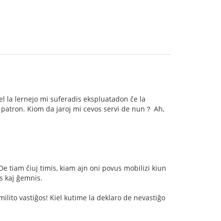
el la lernejo mi suferadis ekspluatadon ĉe la
la patron. Kiom da jaroj mi cevos servi de nun？ Ah,
De tiam ĉiuj timis, kiam ajn oni povus mobilizi kiun
is kaj ĝemnis.
ilito vastiĝos! Kiel kutime la deklaro de nevastiĝo