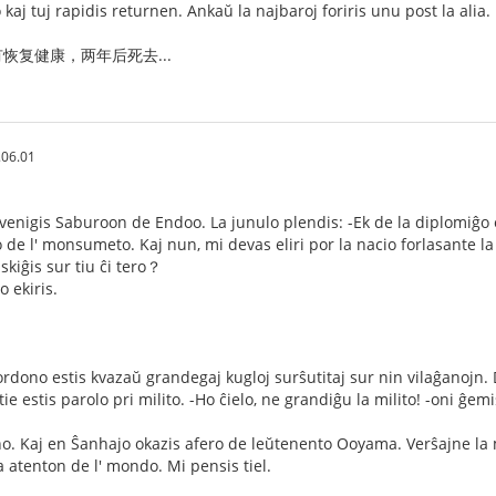
aj tuj rapidis returnen. Ankaŭ la najbaroj foriris unu post la alia.
恢复健康，两年后死去...
.06.01
evenigis Saburoon de Endoo. La junulo plendis: -Ek de la diplomiĝo 
o de l' monsumeto. Kaj nun, mi devas eliri por la nacio forlasante 
skiĝis sur tiu ĉi tero？
o ekiris.
ordono estis kvazaŭ grandegaj kugloj surŝutitaj sur nin vilaĝanojn. 
tie estis parolo pri milito. -Ho ĉielo, ne grandiĝu la milito! -oni ĝem
uno. Kaj en Ŝanhajo okazis afero de leŭtenento Ooyama. Verŝajne la m
a atenton de l' mondo. Mi pensis tiel.