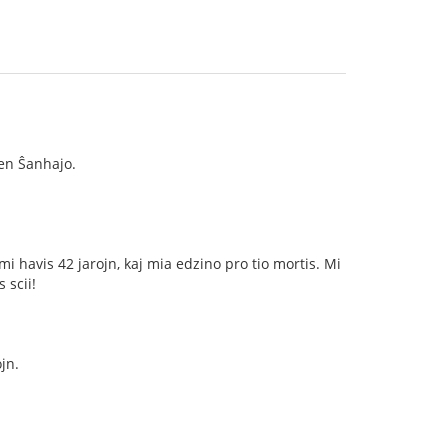
 en Ŝanhajo.
i havis 42 jarojn, kaj mia edzino pro tio mortis. Mi
 scii!
jn.