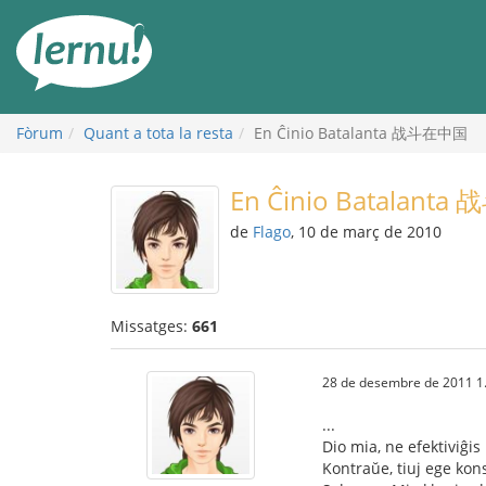
Al
contingut
Fòrum
Quant a tota la resta
En Ĉinio Batalanta 战斗在中国
En Ĉinio Batalant
de
Flago
, 10 de març de 2010
Missatges:
661
28 de desembre de 2011 1
...
Dio mia, ne efektiviĝis
Kontraŭe, tiuj ege kons