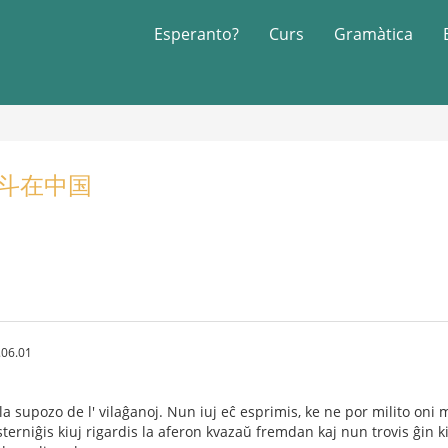
Esperanto?
Curs
Gramàtica
a 战斗在中国
.06.01
 la supozo de l' vilaĝanoj. Nun iuj eĉ esprimis, ke ne por milito oni m
terniĝis kiuj rigardis la aferon kvazaŭ fremdan kaj nun trovis ĝin ki