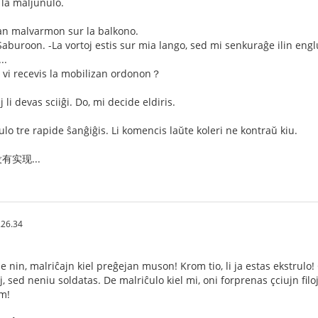
 la maljunulo.
ran malvarmon sur la balkono.
aburoon. -La vortoj estis sur mia lango, sed mi senkuraĝe ilin englu
..
, vi recevis la mobilizan ordonon？
 li devas sciiĝi. Do, mi decide eldiris.
lo tre rapide ŝanĝiĝis. Li komencis laŭte koleri ne kontraŭ kiu.
实现...
.26.34
 nin, malriĉajn kiel preĝejan muson! Krom tio, li ja estas ekstrulo! Ĉ
 sed neniu soldatas. De malriĉulo kiel mi, oni forprenas çciujn filojn
am!