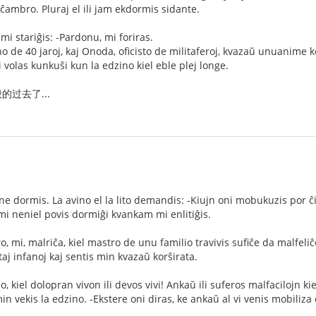
 ĉambro. Pluraj el ili jam ekdormis sidante.
mi stariĝis: -Pardonu, mi foriras.
o de 40 jaroj, kaj Onoda, oficisto de militaferoj, kvazaŭ unuanime ko
i volas kunkuŝi kun la edzino kiel eble plej longe.
过去了...
8
ne dormis. La avino el la lito demandis: -Kiujn oni mobukuzis por ĉ
 mi neniel povis dormiĝi kvankam mi enlitiĝis.
ro, mi, malriĉa, kiel mastro de unu familio travivis sufiĉe da malfeli
aj infanoj kaj sentis min kvazaŭ korŝirata.
 kiel dolopran vivon ili devos vivi! Ankaŭ ili suferos malfacilojn kiel
n vekis la edzino. -Ekstere oni diras, ke ankaŭ al vi venis mobiliza