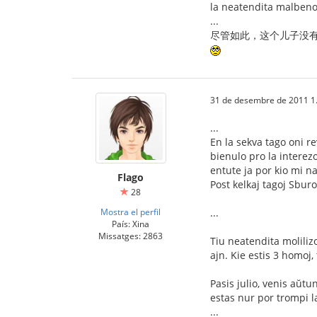
la neatendita malbeno k
...
尽管如此，这个儿子没有
31 de desembre de 2011 1
...
En la sekva tago oni r
bienulo pro la interez
entute ja por kio mi na
Flago
Post kelkaj tagoj Sburo
28
Mostra el perfil
...
País: Xina
Missatges: 2863
Tiu neatendita moliliz
ajn. Kie estis 3 homoj, 
Pasis julio, venis aŭt
estas nur por trompi l
...