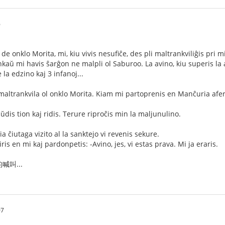
6
de onklo Morita, mi, kiu vivis nesufiĉe, des pli maltrankviliĝis pri mi
aŭ mi havis ŝarĝon ne malpli ol Saburoo. La avino, kiu superis la a
e la edzino kaj 3 infanoj...
 maltrankvila ol onklo Morita. Kiam mi partoprenis en Manĉuria afero,
dis tion kaj ridis. Terure riproĉis min la maljunulino.
ia ĉiutaga vizito al la sanktejo vi revenis sekure.
iris en mi kaj pardonpetis: -Avino, jes, vi estas prava. Mi ja eraris.
喊叫...
07