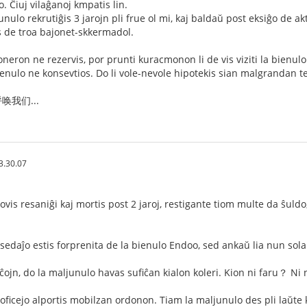
o. Ĉiuj vilaĝanoj kmpatis lin.
unulo rekrutiĝis 3 jarojn pli frue ol mi, kaj baldaŭ post eksiĝo de akt
 de troa bajonet-skkermadol.
eron ne rezervis, por prunti kuracmonon li de vis viziti la bienulon 
ienulo ne konsevtios. Do li vole-nevole hipotekis sian malgrandan
我们...
3.30.07
povis resaniĝi kaj mortis post 2 jaroj, restigante tiom multe da ŝul
sedaĵo estis forprenita de la bienulo Endoo, sed ankaŭ lia nun sola 
iĉojn, do la maljunulo havas sufiĉan kialon koleri. Kion ni faru？ Ni 
 oficejo alportis mobilzan ordonon. Tiam la maljunulo des pli laŭte 