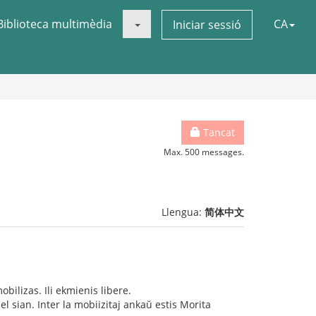
Biblioteca multimèdia
CA
Iniciar sessió
Tancat
Max. 500 messages.
Llengua:
简体中文
obilizas. Ili ekmienis libere.
el sian. Inter la mobiizitaj ankaŭ estis Morita