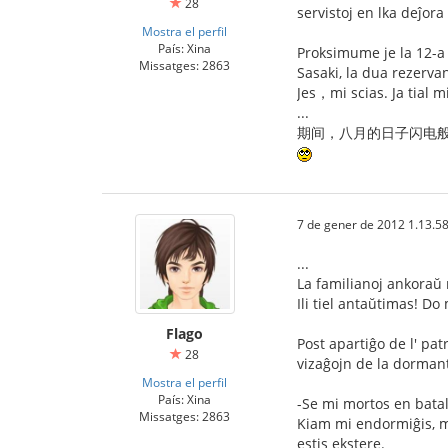
28
servistoj en lka deĵora
Mostra el perfil
País: Xina
Proksimume je la 12-a 
Missatges: 2863
Sasaki, la dua rezervan
Jes，mi scias. Ja tial m
...
期间，八月的日子闪电般的
7 de gener de 2012 1.13.5
...
La familianoj ankoraŭ 
Ili tiel antaŭtimas! Do
Flago
Post apartiĝo de l' pat
28
vizaĝojn de la dormant
Mostra el perfil
País: Xina
-Se mi mortos en batalo,
Missatges: 2863
Kiam mi endormiĝis, mi
estis ekstere.