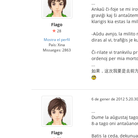
...
Ankaŭ ĉi-foje se mi iro
graviĝi kaj ŝi antaŭte
klarigis kia estas la mil
Flago
28
-Aŭdu avnjo, la milito 
Mostra el perfil
diras al vi, trafiĝis je
País: Xina
Missatges: 2863
Ĉi-rilate vi trankvilu 
ordenoj per mia morto？
...
如果，这次我要是去前方.
6 de gener de 2012 5.20.3
...
Dume la aŭgustaj tagoj
8-a tago oni antaŭanonci
Flago
Batis la ceda, dekunua.