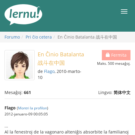
Al
la
Men
enhavo
Forumo
Pri ĉio cetera
En Ĉinio Batalanta 战斗在中国
En Ĉinio Batalanta
Fermita
战斗在中国
Maks. 500 mesaĝoj.
de
Flago
, 2010-marto-
10
Mesaĝoj:
661
Lingvo:
简体中文
Flago
(
Montri la profilon
)
2012-januaro-09 00:05:05
...
Al la fenestroj de la vagonaro alteniĝis absorbite la familianoj