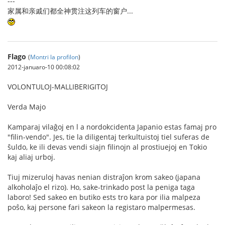
---
家属和亲戚们都全神贯注这列车的窗户...
Flago
(
Montri la profilon
)
2012-januaro-10 00:08:02
VOLONTULOJ-MALLIBERIGITOJ
Verda Majo
Kamparaj vilaĝoj en l a nordokcidenta Japanio estas famaj pro
"filin-vendo". Jes, tie la diligentaj terkultuistoj tiel suferas de
ŝuldo, ke ili devas vendi siajn filinojn al prostiuejoj en Tokio
kaj aliaj urboj.
Tiuj mizeruloj havas nenian distraĵon krom sakeo (japana
alkoholaĵo el rizo). Ho, sake-trinkado post la peniga taga
laboro! Sed sakeo en butiko ests tro kara por ilia malpeza
poŝo, kaj persone fari sakeon la registaro malpermesas.