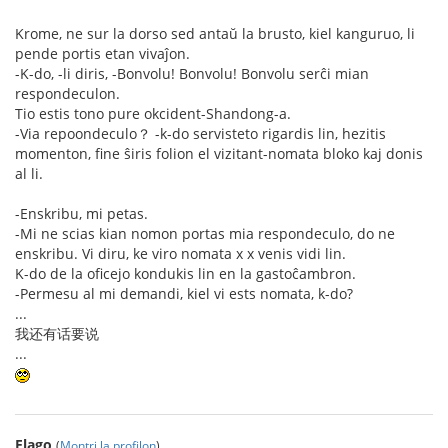
Krome, ne sur la dorso sed antaŭ la brusto, kiel kanguruo, li
pende portis etan vivaĵon.
-K-do, -li diris, -Bonvolu! Bonvolu! Bonvolu serĉi mian
respondeculon.
Tio estis tono pure okcident-Shandong-a.
-Via repoondeculo？ -k-do servisteto rigardis lin, hezitis
momenton, fine ŝiris folion el vizitant-nomata bloko kaj donis
al li.
-Enskribu, mi petas.
-Mi ne scias kian nomon portas mia respondeculo, do ne
enskribu. Vi diru, ke viro nomata x x venis vidi lin.
K-do de la oficejo kondukis lin en la gastoĉambron.
-Permesu al mi demandi, kiel vi ests nomata, k-do?
...
我还有话要说
...
Flago
(
Montri la profilon
)