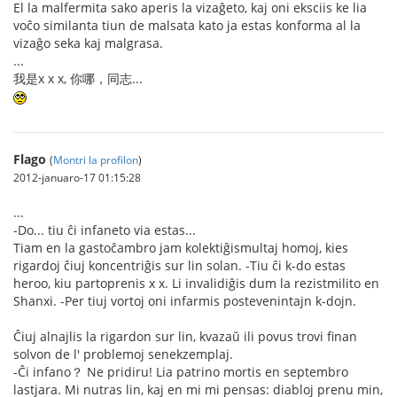
El la malfermita sako aperis la vizaĝeto, kaj oni eksciis ke lia
voĉo similanta tiun de malsata kato ja estas konforma al la
vizaĝo seka kaj malgrasa.
...
我是x x x, 你哪，同志...
Flago
(
Montri la profilon
)
2012-januaro-17 01:15:28
...
-Do... tiu ĉi infaneto via estas...
Tiam en la gastoĉambro jam kolektiĝismultaj homoj, kies
rigardoj ĉiuj koncentriĝis sur lin solan. -Tiu ĉi k-do estas
heroo, kiu partoprenis x x. Li invalidiĝis dum la rezistmilito en
Shanxi. -Per tiuj vortoj oni infarmis postevenintajn k-dojn.
Ĉiuj alnajlis la rigardon sur lin, kvazaŭ ili povus trovi finan
solvon de l' problemoj senekzemplaj.
-Ĉi infano？ Ne pridiru! Lia patrino mortis en septembro
lastjara. Mi nutras lin, kaj en mi mi pensas: diabloj prenu min,