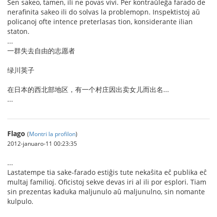
Sen sakeo, tamen, ili ne povas vivi. Per kontraŭleĝa farado de
nerafinita sakeo ili do solvas la problemopn. Inspektistoj aŭ
policanoj ofte intence preterlasas tion, konsiderante ilian
staton.
...
一群失去自由的志愿者
绿川英子
在日本的西北部地区，有一个村庄因出卖女儿而出名...
...
Flago
(
Montri la profilon
)
2012-januaro-11 00:23:35
...
Lastatempe tia sake-farado estiĝis tute nekaŝita eĉ publika eĉ
multaj familioj. Oficistoj sekve devas iri al ili por esplori. Tiam
sin prezentas kaduka maljunulo aŭ maljunulno, sin nomante
kulpulo.