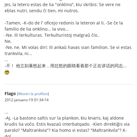
Jes, la letero estas de lia "onklino", kiu skribis: Se vere ne
eblas nutri, sendu ĉi tien, mi nutros.
-Tamen, -K-do de l' oficejo redonis la leteron al li, -Se ĉe la
familio de lia onklino... la vivo...
-Ne. Ili terkulturas. Terkulturistoj malgraŭ ĉio..
Ne,
-Ne, ne. Mi volas diri: Ili ankaŭ havas sian familion. Se vi estas
trankvila, ni...
...
-不！ 他立刻暴怒起来，用忿怒的眼睛看着那个正在讲话的同志...
Flago
(
Montri la profilon
)
2012-januaro-19 01:34:14
...
-Aj, -La bastono saltis sur la plankon, kiu knaris, kaj aldone
krudis lia voĉo. Estis kvazaŭ interbatqado. -Kien direktiĝis via
parolo? "Maltrankvia"? Kia homo vi estas? "Maltrankvila"? K-
do!