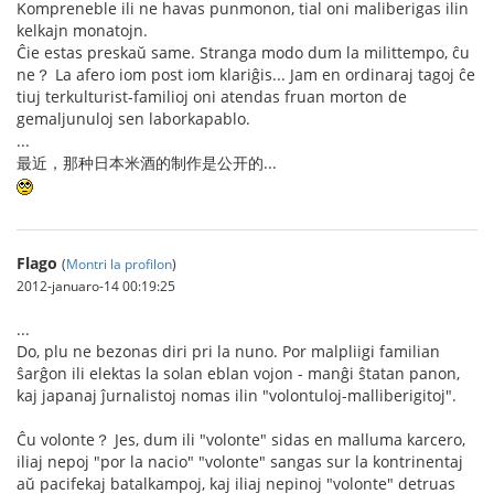
Kompreneble ili ne havas punmonon, tial oni maliberigas ilin
kelkajn monatojn.
Ĉie estas preskaŭ same. Stranga modo dum la milittempo, ĉu
ne？ La afero iom post iom klariĝis... Jam en ordinaraj tagoj ĉe
tiuj terkulturist-familioj oni atendas fruan morton de
gemaljunuloj sen laborkapablo.
...
最近，那种日本米酒的制作是公开的...
Flago
(
Montri la profilon
)
2012-januaro-14 00:19:25
...
Do, plu ne bezonas diri pri la nuno. Por malpliigi familian
ŝarĝon ili elektas la solan eblan vojon - manĝi ŝtatan panon,
kaj japanaj ĵurnalistoj nomas ilin "volontuloj-malliberigitoj".
Ĉu volonte？ Jes, dum ili "volonte" sidas en malluma karcero,
iliaj nepoj "por la nacio" "volonte" sangas sur la kontrinentaj
aŭ pacifekaj batalkampoj, kaj iliaj nepinoj "volonte" detruas