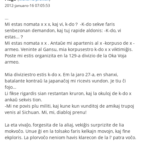
2012-januaro-16 07:05:53
...
Mi estas nomata x x x, kaj vi, k-do？ -K-do sekve faris
senbezonan demandon, kaj tuj rapide aldonis: -K-do, vi
estas...？
Mi estas nomata x x . Antaŭe mi apartenis al x -korpuso de x -
armeo. Veninte al Gansu, mia korpusestro k-do x x viktimiĝis.
Poste mi estis organizita en la 129-a divizio de la Oka Voja
armeo.
Mia diviziestro estis k-do x. Em la jaro 27-a, en shanxi,
batalante kontraŭ la japanaĉoj mi ricevis vundon. Je tiu ĉi
fojo...
Li fikse rigardis sian restantan kruron, kaj la okuloj de k-do x
ankaŭ sekvis tion.
-Mi ne povis plu militi, kaj kune kun vunditoj de amikaj trupoj
venis al Sichuan. Mi, mi, diabloj prenu!
La eta vivaĵo, forgesita de la aliaj, vekiĝis surprizite de lia
mokvoĉo. Unue ĝi en la tolsako faris kelkajn movojn, kaj fine
ekploris. La plorvoĉo neniom havis klarecon de la l' patra voĉo.