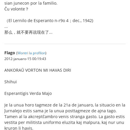
sian junecon por la familio.
Ĉu volonte？
（El Lernilo de Esperanto n-r9o 4；dec., 1942)
...
那么，就不要再说现在了...
Flago
(
Montri la profilon
)
2012-januaro-15 00:19:43
ANKORAŬ VORTON MI HAVAS DIRI
Shihui
Esperantigis Verda Majo
Je la unua horo tagmeze de la 21a de januaro, la situacio en la
ĵurnalejo estis sama je la unua posttagmeze de ajna tago.
Tamen al la akcreptĉambro venis stranga gasto. La gasto estis
vestita per militista uniformo eluzita kaj malpura, kaj nur unu
kruron li havis.