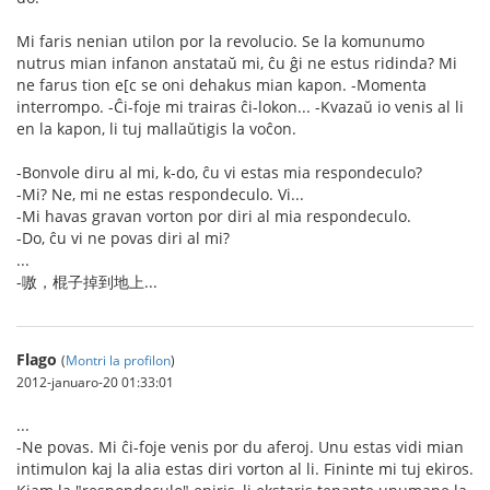
Mi faris nenian utilon por la revolucio. Se la komunumo
nutrus mian infanon anstataŭ mi, ĉu ĝi ne estus ridinda? Mi
ne farus tion e[c se oni dehakus mian kapon. -Momenta
interrompo. -Ĉi-foje mi trairas ĉi-lokon... -Kvazaŭ io venis al li
en la kapon, li tuj mallaŭtigis la voĉon.
-Bonvole diru al mi, k-do, ĉu vi estas mia respondeculo?
-Mi? Ne, mi ne estas respondeculo. Vi...
-Mi havas gravan vorton por diri al mia respondeculo.
-Do, ĉu vi ne povas diri al mi?
...
-嗷，棍子掉到地上...
Flago
(
Montri la profilon
)
2012-januaro-20 01:33:01
...
-Ne povas. Mi ĉi-foje venis por du aferoj. Unu estas vidi mian
intimulon kaj la alia estas diri vorton al li. Fininte mi tuj ekiros.