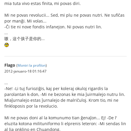
mia tuta vivo estas finita, mi povas diri.
Mi ne povas revolucii... Sed, mi plu ne povas nutri. Ne sufiĉas
por manĝi. Mi volas...
-Ĉi tie ni nove fondis infanejon. Ni povas nutri lin.
...
嗷，这个孩子是你的...
Flago
(
Montri la profilon
)
2012-januaro-18 01:16:47
...
-Ne! -Li tuj furioziĝis, kaj per koleraj okuloj rigardis la
parolantan k-don, -Mi ne bezonas ke mia ĵuirmalejo nutru lin.
Miaĵurnalejo estas ĵurnalejo de malriĉuloj. Krom tio, mi ne
finkloposis por la revolucio.
Mi ne povas doni al la komunumo tian ĝenaĵon... Ej! -De l'
eluzita kotona milituniformo li elprenis leteron: -Mi sendas lin
al lia onklino en Chuandong.