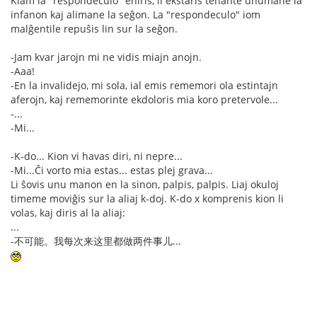
Kiam la "respondeculo" eniris, li ekstaris tenante unumane la
infanon kaj alimane la seĝon. La "respondeculo" iom
malĝentile repuŝis lin sur la seĝon.
-Jam kvar jarojn mi ne vidis miajn anojn.
-Aaa!
-En la invalidejo, mi sola, ial emis rememori ola estintajn
aferojn, kaj rememorinte ekdoloris mia koro pretervole...
-...
-Mi...
-K-do... Kion vi havas diri, ni nepre...
-Mi...Ĉi vorto mia estas... estas plej grava...
Li ŝovis unu manon en la sinon, palpis, palpis. Liaj okuloj
timeme moviĝis sur la aliaj k-doj. K-do x komprenis kion li
volas, kaj diris al la aliaj:
...
-不可能。我每次来这里都做两件事儿...