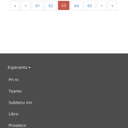
63
«
<
61
62
64
65
>
»
Esperanto
Pri ni
Teamo
Subtenu nin
Libro
Privateco