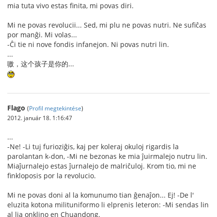
mia tuta vivo estas finita, mi povas diri.
Mi ne povas revolucii... Sed, mi plu ne povas nutri. Ne sufiĉas
por manĝi. Mi volas...
-Ĉi tie ni nove fondis infanejon. Ni povas nutri lin.
...
嗷，这个孩子是你的...
Flago
(
Profil megtekintése
)
2012. január 18. 1:16:47
...
-Ne! -Li tuj furioziĝis, kaj per koleraj okuloj rigardis la
parolantan k-don, -Mi ne bezonas ke mia ĵuirmalejo nutru lin.
Miaĵurnalejo estas ĵurnalejo de malriĉuloj. Krom tio, mi ne
finkloposis por la revolucio.
Mi ne povas doni al la komunumo tian ĝenaĵon... Ej! -De l'
eluzita kotona milituniformo li elprenis leteron: -Mi sendas lin
al lia onklino en Chuandong.