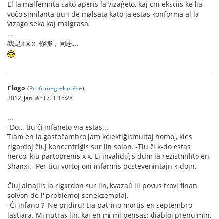
El la malfermita sako aperis la vizaĝeto, kaj oni eksciis ke lia
voĉo similanta tiun de malsata kato ja estas konforma al la
vizaĝo seka kaj malgrasa.
...
我是x x x, 你哪，同志...
Flago
(
Profil megtekintése
)
2012. január 17. 1:15:28
...
-Do... tiu ĉi infaneto via estas...
Tiam en la gastoĉambro jam kolektiĝismultaj homoj, kies
rigardoj ĉiuj koncentriĝis sur lin solan. -Tiu ĉi k-do estas
heroo, kiu partoprenis x x. Li invalidiĝis dum la rezistmilito en
Shanxi. -Per tiuj vortoj oni infarmis postevenintajn k-dojn.
Ĉiuj alnajlis la rigardon sur lin, kvazaŭ ili povus trovi finan
solvon de l' problemoj senekzemplaj.
-Ĉi infano？ Ne pridiru! Lia patrino mortis en septembro
lastjara. Mi nutras lin, kaj en mi mi pensas: diabloj prenu min,