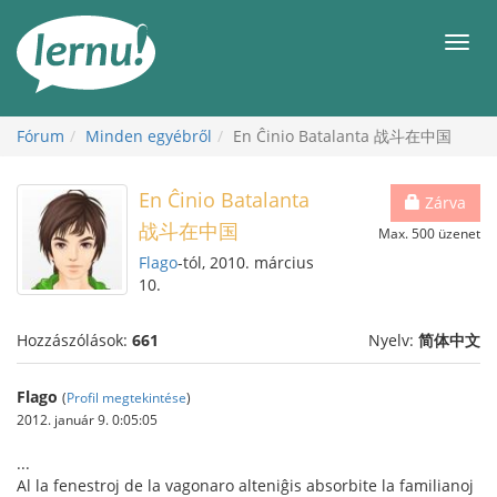
Tartalom
Men
Fórum
Minden egyébről
En Ĉinio Batalanta 战斗在中国
En Ĉinio Batalanta
Zárva
战斗在中国
Max. 500 üzenet
Flago
-tól, 2010. március
10.
Hozzászólások:
661
Nyelv:
简体中文
Flago
(
Profil megtekintése
)
2012. január 9. 0:05:05
...
Al la fenestroj de la vagonaro alteniĝis absorbite la familianoj