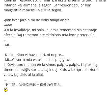
Kiam la "respondeculo" eniris, li ekstaris tenante unumane la
infanon kaj alimane la seĝon. La "respondeculo" iom
malĝentile repuŝis lin sur la seĝon.
-Jam kvar jarojn mi ne vidis miajn anojn.
-Aaa!
-En la invalidejo, mi sola, ial emis rememori ola estintajn
aferojn, kaj rememorinte ekdoloris mia koro pretervole...
-...
-Mi...
-K-do... Kion vi havas diri, ni nepre...
-Mi...Ĉi vorto mia estas... estas plej grava...
Li ŝovis unu manon en la sinon, palpis, palpis. Liaj okuloj
timeme moviĝis sur la aliaj k-doj. K-do x komprenis kion li
volas, kaj diris al la aliaj:
...
-不可能。我每次来这里都做两件事儿...