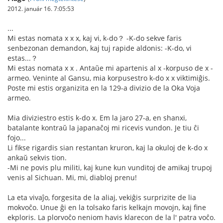
2012. január 16. 7:05:53
...
Mi estas nomata x x x, kaj vi, k-do？ -K-do sekve faris
senbezonan demandon, kaj tuj rapide aldonis: -K-do, vi
estas...？
Mi estas nomata x x . Antaŭe mi apartenis al x -korpuso de x -
armeo. Veninte al Gansu, mia korpusestro k-do x x viktimiĝis.
Poste mi estis organizita en la 129-a divizio de la Oka Voja
armeo.
Mia diviziestro estis k-do x. Em la jaro 27-a, en shanxi,
batalante kontraŭ la japanaĉoj mi ricevis vundon. Je tiu ĉi
fojo...
Li fikse rigardis sian restantan kruron, kaj la okuloj de k-do x
ankaŭ sekvis tion.
-Mi ne povis plu militi, kaj kune kun vunditoj de amikaj trupoj
venis al Sichuan. Mi, mi, diabloj prenu!
La eta vivaĵo, forgesita de la aliaj, vekiĝis surprizite de lia
mokvoĉo. Unue ĝi en la tolsako faris kelkajn movojn, kaj fine
ekploris. La plorvoĉo neniom havis klarecon de la l' patra voĉo.