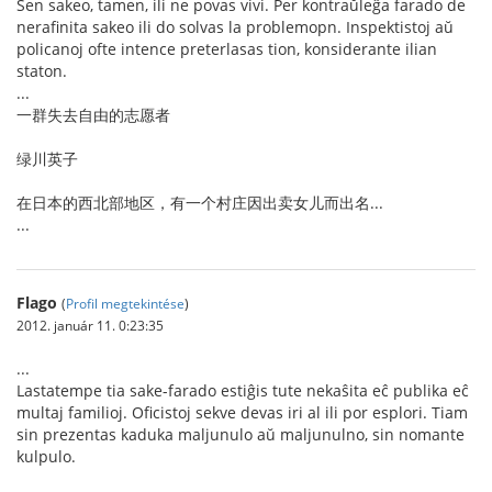
Sen sakeo, tamen, ili ne povas vivi. Per kontraŭleĝa farado de
nerafinita sakeo ili do solvas la problemopn. Inspektistoj aŭ
policanoj ofte intence preterlasas tion, konsiderante ilian
staton.
...
一群失去自由的志愿者
绿川英子
在日本的西北部地区，有一个村庄因出卖女儿而出名...
...
Flago
(
Profil megtekintése
)
2012. január 11. 0:23:35
...
Lastatempe tia sake-farado estiĝis tute nekaŝita eĉ publika eĉ
multaj familioj. Oficistoj sekve devas iri al ili por esplori. Tiam
sin prezentas kaduka maljunulo aŭ maljunulno, sin nomante
kulpulo.