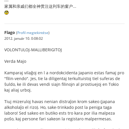
---
家属和亲戚们都全神贯注这列车的窗户...
Flago
(
Profil megtekintése
)
2012. január 10. 0:08:02
VOLONTULOJ-MALLIBERIGITOJ
Verda Majo
Kamparaj vilaĝoj en l a nordokcidenta Japanio estas famaj pro
"filin-vendo". Jes, tie la diligentaj terkultuistoj tiel suferas de
ŝuldo, ke ili devas vendi siajn filinojn al prostiuejoj en Tokio
kaj aliaj urboj.
Tiuj mizeruloj havas nenian distraĵon krom sakeo (japana
alkoholaĵo el rizo). Ho, sake-trinkado post la peniga taga
laboro! Sed sakeo en butiko ests tro kara por ilia malpeza
poŝo, kaj persone fari sakeon la registaro malpermesas.