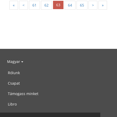
63
«
<
61
62
64
65
>
»
Magyar
Rólunk
Csapat
Támogass minket
Libro
Adatvédelem