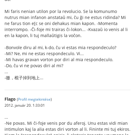
Mi faris nenian utilon por la revolucio. Se la komunumo
nutrus mian infanon anstataŭ mi, ĉu ĝi ne estus ridinda? Mi
ne farus tion e[c se oni dehakus mian kapon. -Momenta
interrompo. -Ĉi-foje mi trairas ĉi-lokon... -Kvazaŭ io venis al li
en la kapon, li tuj mallaŭtigis la voĉon.
-Bonvole diru al mi, k-do, ĉu vi estas mia respondeculo?
-Mi? Ne, mi ne estas respondeculo. Vi...
-Mi havas gravan vorton por diri al mia respondeculo.
-Do, ĉu vi ne povas diri al mi?
...
-嗷，棍子掉到地上...
Flago
(
Profil megtekintése
)
2012. január 20. 1:33:01
...
-Ne povas. Mi ĉi-foje venis por du aferoj. Unu estas vidi mian
intimulon kaj la alia estas diri vorton al li. Fininte mi tuj ekiros.