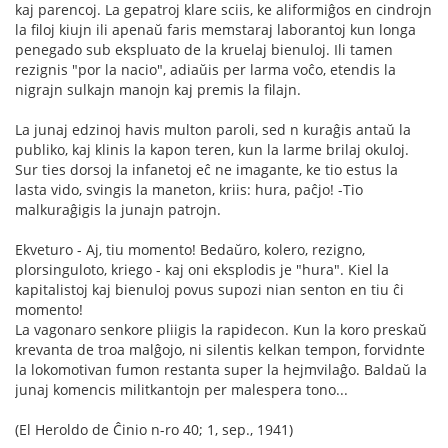
kaj parencoj. La gepatroj klare sciis, ke aliformiĝos en cindrojn
la filoj kiujn ili apenaŭ faris memstaraj laborantoj kun longa
penegado sub ekspluato de la kruelaj bienuloj. Ili tamen
rezignis "por la nacio", adiaŭis per larma voĉo, etendis la
nigrajn sulkajn manojn kaj premis la filajn.
La junaj edzinoj havis multon paroli, sed n kuraĝis antaŭ la
publiko, kaj klinis la kapon teren, kun la larme brilaj okuloj.
Sur ties dorsoj la infanetoj eĉ ne imagante, ke tio estus la
lasta vido, svingis la maneton, kriis: hura, paĉjo! -Tio
malkuraĝigis la junajn patrojn.
Ekveturo - Aj, tiu momento! Bedaŭro, kolero, rezigno,
plorsinguloto, kriego - kaj oni eksplodis je "hura". Kiel la
kapitalistoj kaj bienuloj povus supozi nian senton en tiu ĉi
momento!
La vagonaro senkore pliigis la rapidecon. Kun la koro preskaŭ
krevanta de troa malĝojo, ni silentis kelkan tempon, forvidnte
la lokomotivan fumon restanta super la hejmvilaĝo. Baldaŭ la
junaj komencis militkantojn per malespera tono...
(El Heroldo de Ĉinio n-ro 40; 1, sep., 1941)