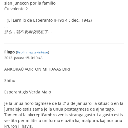
sian junecon por la familio.
Ĉu volonte？
（El Lernilo de Esperanto n-r9o 4；dec., 1942)
...
那么，就不要再说现在了...
Flago
(
Profil megtekintése
)
2012. január 15. 0:19:43
ANKORAŬ VORTON MI HAVAS DIRI
Shihui
Esperantigis Verda Majo
Je la unua horo tagmeze de la 21a de januaro, la situacio en la
ĵurnalejo estis sama je la unua posttagmeze de ajna tago.
Tamen al la akcreptĉambro venis stranga gasto. La gasto estis
vestita per militista uniformo eluzita kaj malpura, kaj nur unu
kruron li havis.