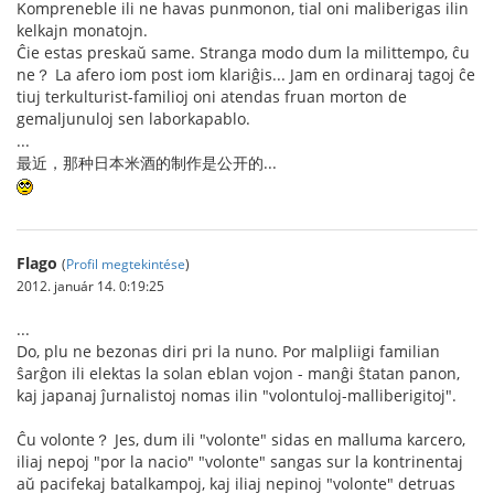
Kompreneble ili ne havas punmonon, tial oni maliberigas ilin
kelkajn monatojn.
Ĉie estas preskaŭ same. Stranga modo dum la milittempo, ĉu
ne？ La afero iom post iom klariĝis... Jam en ordinaraj tagoj ĉe
tiuj terkulturist-familioj oni atendas fruan morton de
gemaljunuloj sen laborkapablo.
...
最近，那种日本米酒的制作是公开的...
Flago
(
Profil megtekintése
)
2012. január 14. 0:19:25
...
Do, plu ne bezonas diri pri la nuno. Por malpliigi familian
ŝarĝon ili elektas la solan eblan vojon - manĝi ŝtatan panon,
kaj japanaj ĵurnalistoj nomas ilin "volontuloj-malliberigitoj".
Ĉu volonte？ Jes, dum ili "volonte" sidas en malluma karcero,
iliaj nepoj "por la nacio" "volonte" sangas sur la kontrinentaj
aŭ pacifekaj batalkampoj, kaj iliaj nepinoj "volonte" detruas