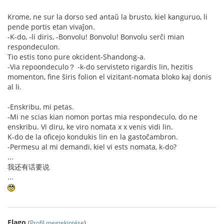
Krome, ne sur la dorso sed antaŭ la brusto, kiel kanguruo, li
pende portis etan vivaĵon.
-K-do, -li diris, -Bonvolu! Bonvolu! Bonvolu serĉi mian
respondeculon.
Tio estis tono pure okcident-Shandong-a.
-Via repoondeculo？ -k-do servisteto rigardis lin, hezitis
momenton, fine ŝiris folion el vizitant-nomata bloko kaj donis
al li.
-Enskribu, mi petas.
-Mi ne scias kian nomon portas mia respondeculo, do ne
enskribu. Vi diru, ke viro nomata x x venis vidi lin.
K-do de la oficejo kondukis lin en la gastoĉambron.
-Permesu al mi demandi, kiel vi ests nomata, k-do?
...
我还有话要说
...
Flago
(
Profil megtekintése
)