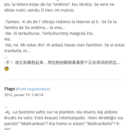
Jes, la letero estas de lia "onklino", kiu skribis: Se vere ne
eblas nutri, sendu ĉi tien, mi nutros.
-Tamen, -K-do de l' oficejo redonis la leteron al li, -Se ĉe la
familio de lia onklino... la vivo...
-Ne. Ili terkulturas. Terkulturistoj malgraŭ ĉio..
Ne,
-Ne, ne. Mi volas diri: Ili ankaŭ havas sian familion. Se vi estas
trankvila, ni...
...
-不！ 他立刻暴怒起来，用忿怒的眼睛看着那个正在讲话的同志...
Flago
(
Profil megtekintése
)
2012. január 19. 1:34:14
...
-Aj, -La bastono saltis sur la plankon, kiu knaris, kaj aldone
krudis lia voĉo. Estis kvazaŭ interbatqado. -Kien direktiĝis via
parolo? "Maltrankvia"? Kia homo vi estas? "Maltrankvila"? K-
do!