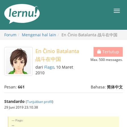
Ke
daftar
Men
isi
Forum
Mengenai hal lain
En Ĉinio Batalanta 战斗在中国
En Ĉinio Batalanta
Tertutup
战斗在中国
Max. 500 messages.
dari
Flago
, 10 Maret
2010
Pesan:
661
Bahasa:
简体中文
Standardo
(
Tunjukkan profil
)
29 Juni 2019 23.10.38
Flago:
...