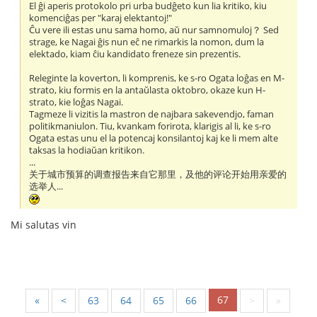
El ĝi aperis protokolo pri urba budĝeto kun lia kritiko, kiu
komenciĝas per "karaj elektantoj!"
Ĉu vere ili estas unu sama homo, aŭ nur samnomuloj？ Sed
strage, ke Nagai ĝis nun eĉ ne rimarkis la nomon, dum la
elektado, kiam ĉiu kandidato freneze sin prezentis.
Releginte la koverton, li komprenis, ke s-ro Ogata loĝas en M-
strato, kiu formis en la antaŭlasta oktobro, okaze kun H-
strato, kie loĝas Nagai.
Tagmeze li vizitis la mastron de najbara sakevendjo, faman
politikmaniulon. Tiu, kvankam forirota, klarigis al li, ke s-ro
Ogata estas unu el la potencaj konsilantoj kaj ke li mem alte
taksas la hodiaŭan kritikon.
...
关于城市预算的调查报告来自它那里，及他的评论开始用亲爱的
选举人...
Mi salutas vin
67
«
<
63
64
65
66
>
»