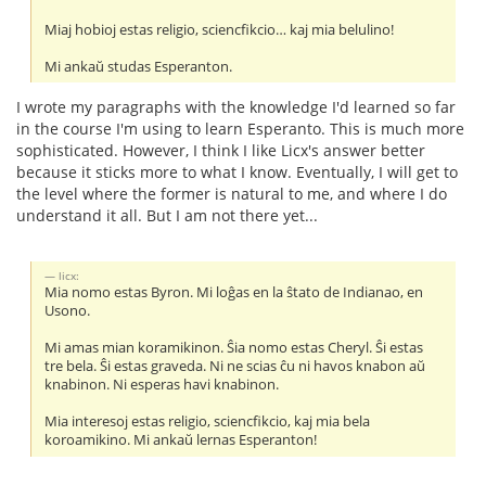
Miaj hobioj estas religio, sciencfikcio… kaj mia belulino!
Mi ankaŭ studas Esperanton.
I wrote my paragraphs with the knowledge I'd learned so far
in the course I'm using to learn Esperanto. This is much more
sophisticated. However, I think I like Licx's answer better
because it sticks more to what I know. Eventually, I will get to
the level where the former is natural to me, and where I do
understand it all. But I am not there yet...
licx:
Mia nomo estas Byron. Mi loĝas en la ŝtato de Indianao, en
Usono.
Mi amas mian koramikinon. Ŝia nomo estas Cheryl. Ŝi estas
tre bela. Ŝi estas graveda. Ni ne scias ĉu ni havos knabon aŭ
knabinon. Ni esperas havi knabinon.
Mia interesoj estas religio, sciencfikcio, kaj mia bela
koroamikino. Mi ankaŭ lernas Esperanton!