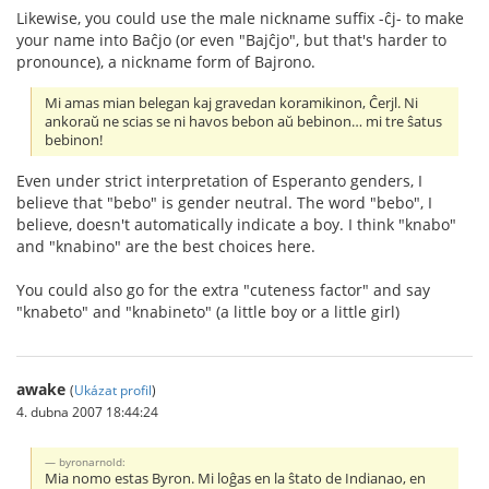
Likewise, you could use the male nickname suffix -ĉj- to make
your name into Baĉjo (or even "Bajĉjo", but that's harder to
pronounce), a nickname form of Bajrono.
Mi amas mian belegan kaj gravedan koramikinon, Ĉerjl. Ni
ankoraŭ ne scias se ni havos bebon aŭ bebinon… mi tre ŝatus
bebinon!
Even under strict interpretation of Esperanto genders, I
believe that "bebo" is gender neutral. The word "bebo", I
believe, doesn't automatically indicate a boy. I think "knabo"
and "knabino" are the best choices here.
You could also go for the extra "cuteness factor" and say
"knabeto" and "knabineto" (a little boy or a little girl)
awake
(
Ukázat profil
)
4. dubna 2007 18:44:24
byronarnold:
Mia nomo estas Byron. Mi loĝas en la ŝtato de Indianao, en