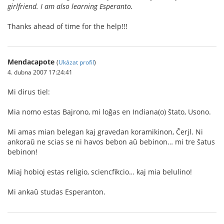
girlfriend. I am also learning Esperanto.
Thanks ahead of time for the help!!!
Mendacapote
(
Ukázat profil
)
4. dubna 2007 17:24:41
Mi dirus tiel:
Mia nomo estas Bajrono, mi loĝas en Indiana(o) ŝtato, Usono.
Mi amas mian belegan kaj gravedan koramikinon, Ĉerjl. Ni
ankoraŭ ne scias se ni havos bebon aŭ bebinon… mi tre ŝatus
bebinon!
Miaj hobioj estas religio, sciencfikcio… kaj mia belulino!
Mi ankaŭ studas Esperanton.