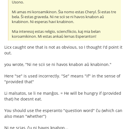
Usono.
Mi amas mi koroamikinon. Ŝia nomo estas Cheryl. Ŝi estas tre
bela. Ŝi estas graveda. Ni ne scii se ni havos knabon aŭ
knabinon. Ni esperas havi knabinon.
Mia interesoj estas religio, sciencfikcio, kaj mia belan
koroamikinon. Mi estas ankaŭ lernas Esperanton!
Licx caught one that is not as obvious, so I thought I'd point it
out.
you wrote, "Ni ne scii se ni havos knabon aŭ knabinon."
Here "se" is used incorrectly. "Se" means "if" in the sense of
"provided that"
Li malsatos, se li ne manĝos. = He will be hungry if (provided
that) he doesnt eat.
You should use the esperanto "question word" ĉu (which can
also mean "whether")
Ni ne scias, ĉu ni havos knabon...