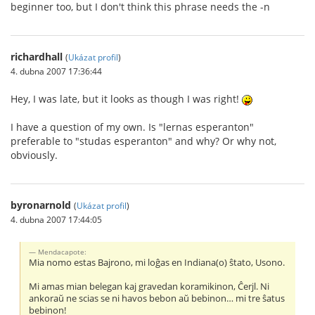
beginner too, but I don't think this phrase needs the -n
richardhall
(
Ukázat profil
)
4. dubna 2007 17:36:44
Hey, I was late, but it looks as though I was right!
I have a question of my own. Is "lernas esperanton"
preferable to "studas esperanton" and why? Or why not,
obviously.
byronarnold
(
Ukázat profil
)
4. dubna 2007 17:44:05
Mendacapote:
Mia nomo estas Bajrono, mi loĝas en Indiana(o) ŝtato, Usono.
Mi amas mian belegan kaj gravedan koramikinon, Ĉerjl. Ni
ankoraŭ ne scias se ni havos bebon aŭ bebinon… mi tre ŝatus
bebinon!