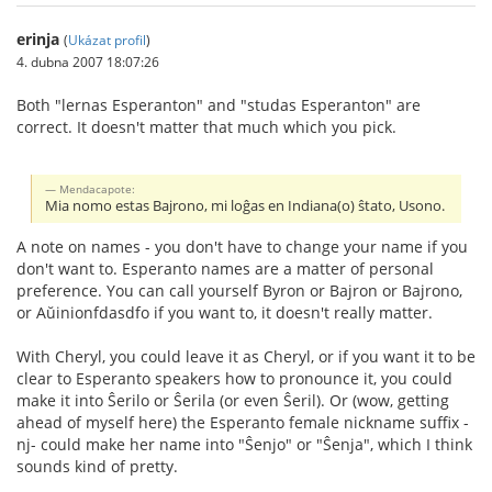
erinja
(
Ukázat profil
)
4. dubna 2007 18:07:26
Both "lernas Esperanton" and "studas Esperanton" are
correct. It doesn't matter that much which you pick.
Mendacapote:
Mia nomo estas Bajrono, mi loĝas en Indiana(o) ŝtato, Usono.
A note on names - you don't have to change your name if you
don't want to. Esperanto names are a matter of personal
preference. You can call yourself Byron or Bajron or Bajrono,
or Aŭinionfdasdfo if you want to, it doesn't really matter.
With Cheryl, you could leave it as Cheryl, or if you want it to be
clear to Esperanto speakers how to pronounce it, you could
make it into Ŝerilo or Ŝerila (or even Ŝeril). Or (wow, getting
ahead of myself here) the Esperanto female nickname suffix -
nj- could make her name into "Ŝenjo" or "Ŝenja", which I think
sounds kind of pretty.