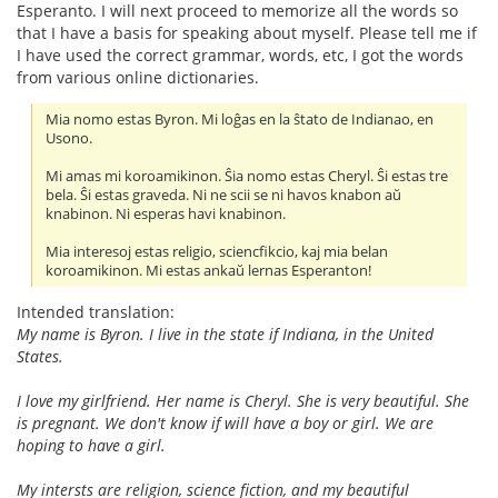
Esperanto. I will next proceed to memorize all the words so
that I have a basis for speaking about myself. Please tell me if
I have used the correct grammar, words, etc, I got the words
from various online dictionaries.
Mia nomo estas Byron. Mi loĝas en la ŝtato de Indianao, en
Usono.
Mi amas mi koroamikinon. Ŝia nomo estas Cheryl. Ŝi estas tre
bela. Ŝi estas graveda. Ni ne scii se ni havos knabon aŭ
knabinon. Ni esperas havi knabinon.
Mia interesoj estas religio, sciencfikcio, kaj mia belan
koroamikinon. Mi estas ankaŭ lernas Esperanton!
Intended translation:
My name is Byron. I live in the state if Indiana, in the United
States.
I love my girlfriend. Her name is Cheryl. She is very beautiful. She
is pregnant. We don't know if will have a boy or girl. We are
hoping to have a girl.
My intersts are religion, science fiction, and my beautiful