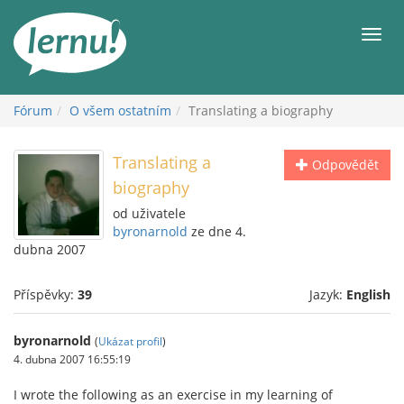
Přejít
k
Men
obsahu
Fórum
O všem ostatním
Translating a biography
Translating a
Odpovědět
biography
od uživatele
byronarnold
ze dne 4.
dubna 2007
Příspěvky:
39
Jazyk:
English
byronarnold
(
Ukázat profil
)
4. dubna 2007 16:55:19
I wrote the following as an exercise in my learning of