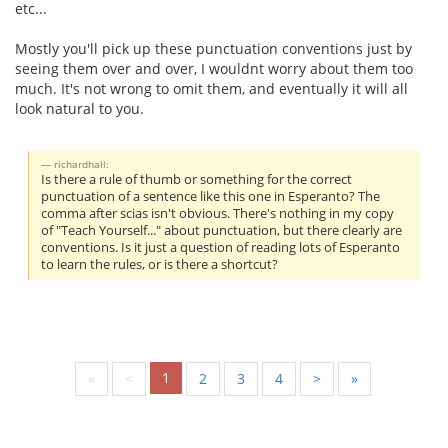
etc...
Mostly you'll pick up these punctuation conventions just by
seeing them over and over, I wouldnt worry about them too
much. It's not wrong to omit them, and eventually it will all
look natural to you.
richardhall:
Is there a rule of thumb or something for the correct
punctuation of a sentence like this one in Esperanto? The
comma after scias isn't obvious. There's nothing in my copy
of "Teach Yourself..." about punctuation, but there clearly are
conventions. Is it just a question of reading lots of Esperanto
to learn the rules, or is there a shortcut?
1
«
<
2
3
4
>
»