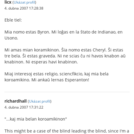
licx
(
Ukázat profil
)
4. dubna 2007 17:28:38
Eble tiel:
Mia nomo estas Byron. Mi loĝas en la ŝtato de Indianao, en
Usono.
Mi amas mian koramikinon. Ŝia nomo estas Cheryl. Ŝi estas
tre bela. Ŝi estas graveda. Ni ne scias ĉu ni havos knabon aŭ
knabinon. Ni esperas havi knabinon.
Miaj interesoj estas religio, sciencfikcio, kaj mia bela
koroamikino. Mi ankaŭ lernas Esperanton!
richardhall
(
Ukázat profil
)
4. dubna 2007 17:31:22
"...kaj mia belan koroamikinon"
This might be a case of the blind leading the blind, since I'm a