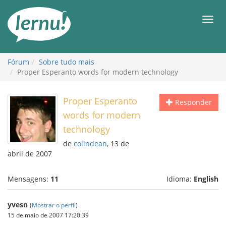
Ir
ao
Men
conteúdo
Fórum
Sobre tudo mais
Proper Esperanto words for modern technology
Proper Esperanto
Responder
words for modern
technology
de
colindean
, 13 de
abril de 2007
Mensagens:
11
Idioma:
English
yvesn
(
Mostrar o perfil
)
15 de maio de 2007 17:20:39