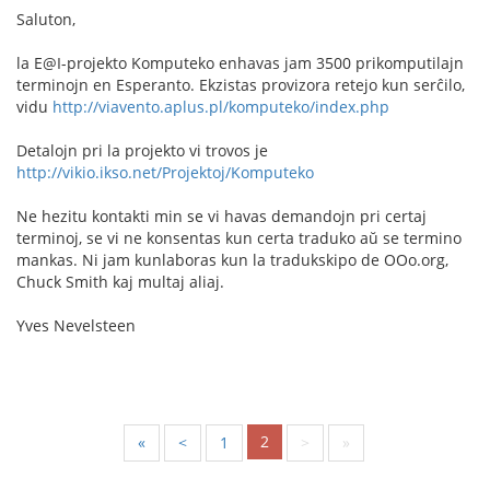
Saluton,
la E@I-projekto Komputeko enhavas jam 3500 prikomputilajn
terminojn en Esperanto. Ekzistas provizora retejo kun serĉilo,
vidu
http://viavento.aplus.pl/komputeko/index.php
Detalojn pri la projekto vi trovos je
http://vikio.ikso.net/Projektoj/Komputeko
Ne hezitu kontakti min se vi havas demandojn pri certaj
terminoj, se vi ne konsentas kun certa traduko aŭ se termino
mankas. Ni jam kunlaboras kun la tradukskipo de OOo.org,
Chuck Smith kaj multaj aliaj.
Yves Nevelsteen
2
«
<
1
>
»