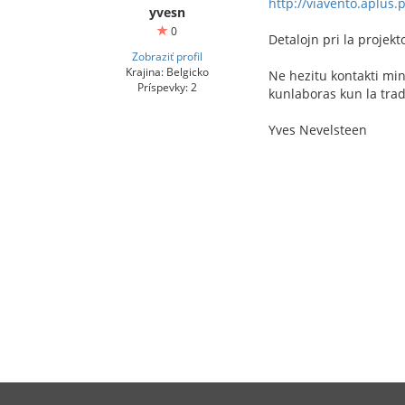
http://viavento.aplus
yvesn
0
Detalojn pri la projekt
Zobraziť profil
Krajina: Belgicko
Ne hezitu kontakti min
Príspevky: 2
kunlaboras kun la trad
Yves Nevelsteen