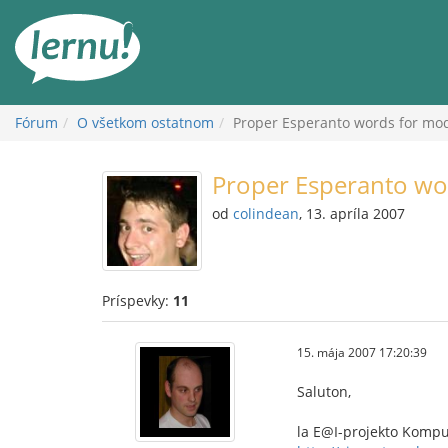
Späť
na
obsah
Fórum
O všetkom ostatnom
Proper Esperanto words for mo
Proper Esperanto wo
od
colindean
, 13. apríla 2007
Príspevky:
11
15. mája 2007 17:20:39
Saluton,
la E@I-projekto Komput