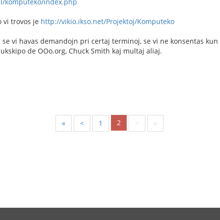
.pl/komputeko/index.php
o vi trovos je
http://vikio.ikso.net/Projektoj/Komputeko
 se vi havas demandojn pri certaj terminoj, se vi ne konsentas ku
ukskipo de OOo.org, Chuck Smith kaj multaj aliaj.
2
«
<
1
>
»