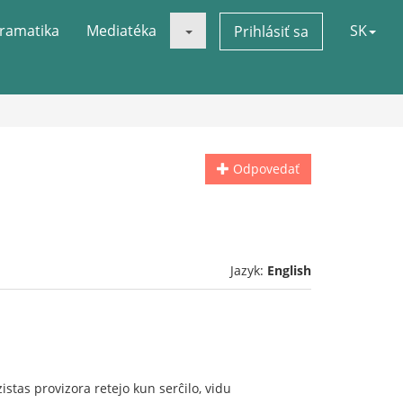
ramatika
Mediatéka
SK
Prihlásiť sa
Odpovedať
Jazyk:
English
tas provizora retejo kun serĉilo, vidu