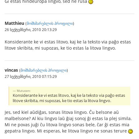
Ĝi estas hindeŭropa lingvo, sed ne rusa
Matthieu
(
მომხმარებლის პროფილი
)
26 სექტემბერი, 2010 20:13:29
Konsiderante ke vi estas litovo, kaj ke la teksto via paĝo estas
litove skribita, mi supozas, ke tio estas la litova lingvo.
vincas
(
მომხმარებლის პროფილი
)
27 სექტემბერი, 2010 07:15:29
Mutusen:
Konsiderante ke vi estas litovo, kaj ke la teksto via paĝo estas
litove skribita, mi supozas, ke tio estas la litova lingvo.
Jes, sed kiel aŭdiĝas, sonas litova lingvo. Ĉu belsone aŭ
malbelsone? Al kiu lingvo laŭ ĝiaj sonoj ĝi estas la plej simila.
Mi ne povas juĝi ĉu litova lingvo sonas bele, ĉar ĝi estas mia
gepatra lingvo. Mi esperas, ke litova lingvo ne sonas terure