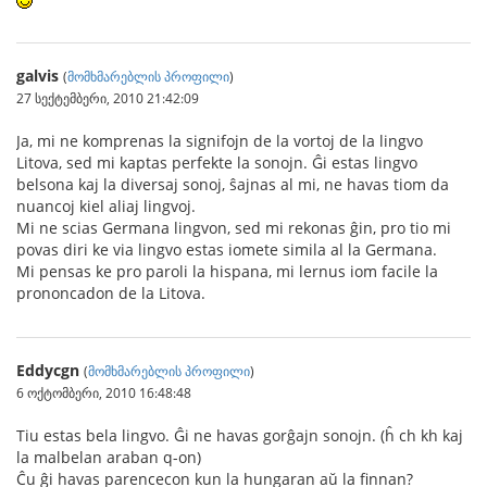
galvis
(
მომხმარებლის პროფილი
)
27 სექტემბერი, 2010 21:42:09
Ja, mi ne komprenas la signifojn de la vortoj de la lingvo
Litova, sed mi kaptas perfekte la sonojn. Ĝi estas lingvo
belsona kaj la diversaj sonoj, ŝajnas al mi, ne havas tiom da
nuancoj kiel aliaj lingvoj.
Mi ne scias Germana lingvon, sed mi rekonas ĝin, pro tio mi
povas diri ke via lingvo estas iomete simila al la Germana.
Mi pensas ke pro paroli la hispana, mi lernus iom facile la
prononcadon de la Litova.
Eddycgn
(
მომხმარებლის პროფილი
)
6 ოქტომბერი, 2010 16:48:48
Tiu estas bela lingvo. Ĝi ne havas gorĝajn sonojn. (ĥ ch kh kaj
la malbelan araban q-on)
Ĉu ĝi havas parencecon kun la hungaran aŭ la finnan?