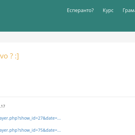
Есперанто?
Курс
Грам
vo ? :]
.17
player.php?show_id=27&date=...
player.php?show_id=75&date=...