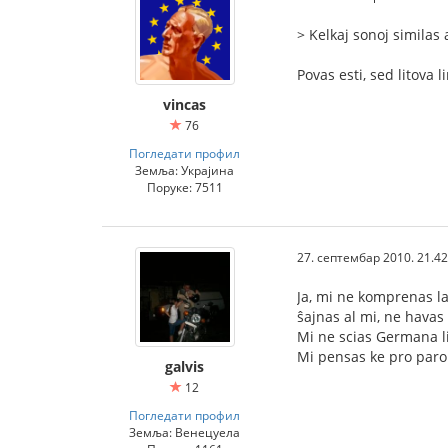
> Kelkaj sonoj similas a
Povas esti, sed litova 
vincas
76
Погледати профил
Земља: Украјина
Поруке: 7511
27. септембар 2010. 21.42
Ja, mi ne komprenas la 
ŝajnas al mi, ne havas 
Mi ne scias Germana li
Mi pensas ke pro parol
galvis
12
Погледати профил
Земља: Венецуела