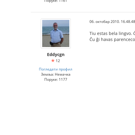
Поруке: 1161
06. октобар 2010. 16.48.4
Tiu estas bela lingvo.
Ĉu ĝi havas parenceco
Eddycgn
12
Погледати профил
Земља: Немачка
Поруке: 1177