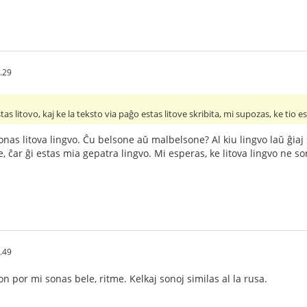
.29
as litovo, kaj ke la teksto via paĝo estas litove skribita, mi supozas, ke tio est
sonas litova lingvo. Ĉu belsone aŭ malbelsone? Al kiu lingvo laŭ ĝiaj 
e, ĉar ĝi estas mia gepatra lingvo. Mi esperas, ke litova lingvo ne s
.49
n por mi sonas bele, ritme. Kelkaj sonoj similas al la rusa.