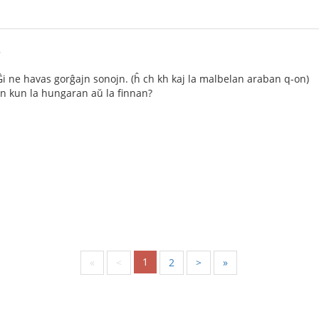
8
 Ĝi ne havas gorĝajn sonojn. (ĥ ch kh kaj la malbelan araban q-on)
n kun la hungaran aŭ la finnan?
1
«
<
2
>
»