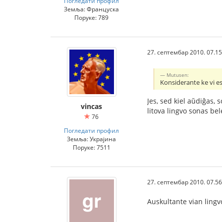
Погледати профил
Земља: Француска
Поруке: 789
27. септембар 2010. 07.15
Mutusen:
Konsiderante ke vi est
Jes, sed kiel aŭdiĝas, 
vincas
litova lingvo sonas bel
76
Погледати профил
Земља: Украјина
Поруке: 7511
27. септембар 2010. 07.56
Auskultante vian lingvo