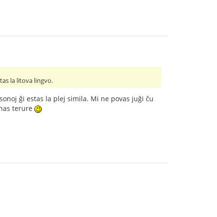
as la litova lingvo.
sonoj ĝi estas la plej simila. Mi ne povas juĝi ĉu
onas terure