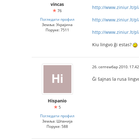
vincas
http://www.ziniur.lt/
76
Погледати профил
http://www.ziniur.lt/
Земља: Украјина
Поруке: 7511
http://www.ziniur.lt/
Kiu lingvo ĝi estas?
26. септембар 2010. 17.42
Ĝi ŝajnas la rusa lingv
Hispanio
5
Погледати профил
Земља: Шпанија
Поруке: 588