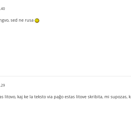
.40
ingvo, sed ne rusa
.29
 litovo, kaj ke la teksto via paĝo estas litove skribita, mi supozas, ke