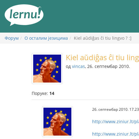
У
садржају
Форум
О осталим језицима
Kiel aŭdiĝas ĉi tiu lingvo ? :]
Kiel aŭdiĝas ĉi tiu ling
од
vincas
, 26. септембар 2010.
Поруке:
14
26. септембар 2010. 17.23
http://www.ziniur.lt/
http://www.ziniur.lt/