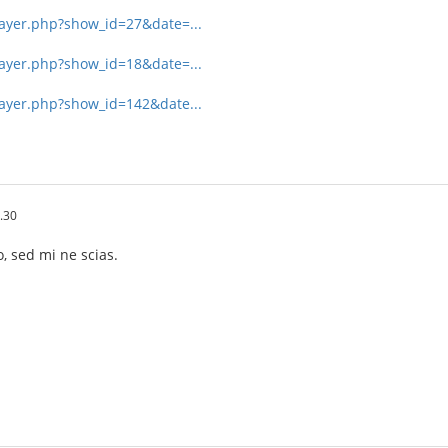
player.php?show_id=27&date=...
player.php?show_id=18&date=...
player.php?show_id=142&date...
.30
o, sed mi ne scias.