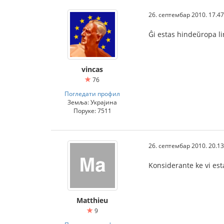
26. септембар 2010. 17.47
Ĝi estas hindeŭropa l
vincas
76
Погледати профил
Земља: Украјина
Поруке: 7511
26. септембар 2010. 20.13
Konsiderante ke vi estas
Matthieu
9