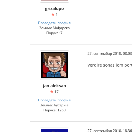
grizalupo
1
Погледати профил
Земља: Мађарска
Поруке: 7
27. септембар 2010. 08.03
Verdire sonas iom por
jan aleksan
17
Погледати профил
Земља: Аустрија
Поруке: 1260
27. септембар 2010. 18.36