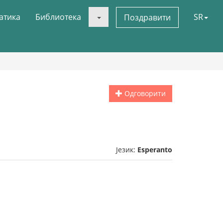
атика
Библиотека
SR
Поздравити
Одговорити
Језик:
Esperanto